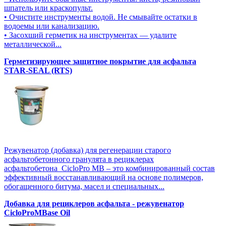
шпатель или краскопульт.
• Очистите инструменты водой. Не смывайте остатки в
водоемы или канализацию.
• Засохший герметик на инструментах — удалите
металлической...
Герметизирующее защитное покрытие для асфальта
STAR-SEAL (RTS)
Режувенатор (добавка) для регенерации старого
асфальтобетонного гранулята в рециклерах
асфальтобетона CicloPro MB – это комбинированный состав
эффективный восстанавливающий на основе полимеров,
обогащенного битума, масел и специальных...
Добавка для рециклеров асфальта - режувенатор
CicloProMBase Oil