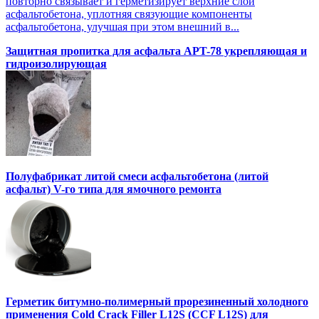
повторно связывает и герметизирует верхние слои
асфальтобетона, уплотняя связующие компоненты
асфальтобетона, улучшая при этом внешний в...
Защитная пропитка для асфальта APT-78 укрепляющая и
гидроизолирующая
Полуфабрикат литой смеси асфальтобетона (литой
асфальт) V-го типа для ямочного ремонта
Герметик битумно-полимерный прорезиненный холодного
применения Cold Crack Filler L12S (ССF L12S) для