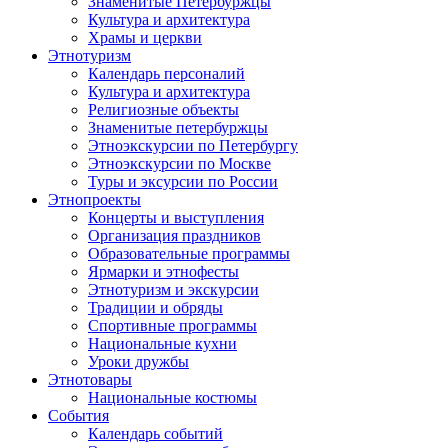
Знаменитые Петербуржцы
Культура и архитектура
Храмы и церкви
Этнотуризм
Календарь персоналий
Культура и архитектура
Религиозные объекты
Знаменитые петербуржцы
Этноэкскурсии по Петербургу
Этноэкскурсии по Москве
Туры и эксурсии по России
Этнопроекты
Концерты и выступления
Организация праздников
Образовательные программы
Ярмарки и этнофесты
Этнотуризм и экскурсии
Традиции и обряды
Спортивные программы
Национальные кухни
Уроки дружбы
Этнотовары
Национальные костюмы
События
Календарь событий