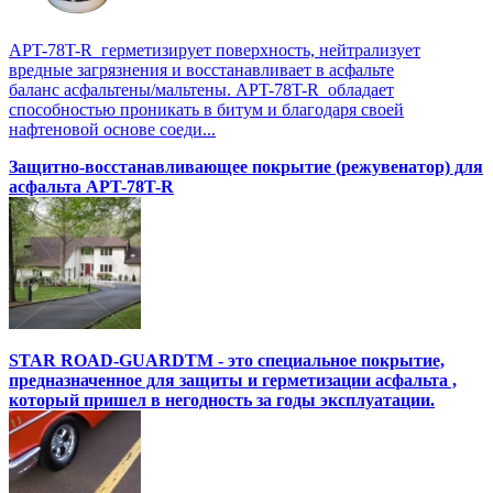
APT-78T-R герметизирует поверхность, нейтрализует
вредные загрязнения и восстанавливает в асфальте
баланс асфальтены/мальтены. APT-78T-R обладает
способностью проникать в битум и благодаря своей
нафтеновой основе соеди...
Защитно-восстанавливающее покрытие (режувенатор) для
асфальта APT-78T-R
STAR ROAD-GUARDTM - это специальное покрытие,
предназначенное для защиты и герметизации асфальта ,
который пришел в негодность за годы эксплуатации.