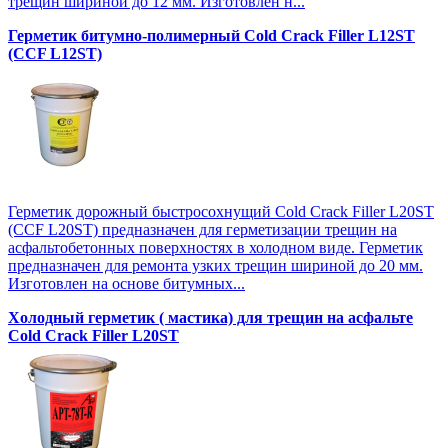
трещин шириной до 12 мм. Изготовлен н...
Герметик битумно-полимерный Cold Crack Filler L12SТ
(CCF L12SТ)
Герметик дорожный быстросохнущий Cold Crack Filler L20SТ
(CCF L20SТ) предназначен для герметизации трещин на
асфальтобетонных поверхностях в холодном виде. Герметик
предназначен для ремонта узких трещин шириной до 20 мм.
Изготовлен на основе битумных...
Холодный герметик ( мастика) для трещин на асфальте
Cold Crack Filler L20SТ