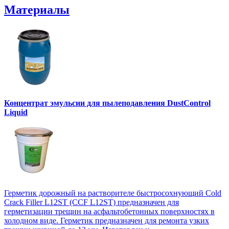
Материалы
Концентрат эмульсии для пылеподавления DustControl
Liquid
Герметик дорожный на растворителе быстросохнующий Cold
Crack Filler L12SТ (CCF L12SТ) предназначен для
герметизации трещин на асфальтобетонных поверхностях в
холодном виде. Герметик предназначен для ремонта узких