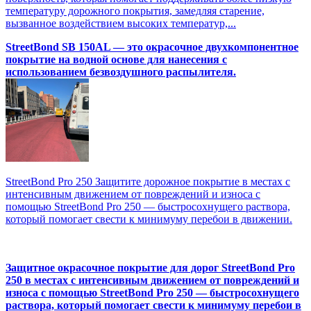
температуру дорожного покрытия, замедляя старение,
вызванное воздействием высоких температур,...
StreetBond SB 150AL — это окрасочное двухкомпонентное
покрытие на водной основе для нанесения с
использованием безвоздушного распылителя.
StreetBond Pro 250 Защитите дорожное покрытие в местах с
интенсивным движением от повреждений и износа с
помощью StreetBond Pro 250 — быстросохнущего раствора,
который помогает свести к минимуму перебои в движении.
Защитное окрасочное покрытие для дорог StreetBond Pro
250 в местах с интенсивным движением от повреждений и
износа с помощью StreetBond Pro 250 — быстросохнущего
раствора, который помогает свести к минимуму перебои в