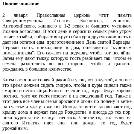
Полное описание
2 января Православная церковь чтит память
Священномученика Игнатия Богоносца, епископа
Антиохийского, жившего в 1-2 веках и бывшего учеником
Иоанна Богослова. В этот день в сербских семьях рано утром
встает хозяйка, собирает вокруг себя кур и другую живность и
дает им остатки еды, приготовленные в День святой Варвары.
Первый гость, приходящий в дом, объявляется "куриным
помазанником". Его сажают на подушку, чтобы тот нес яйца.
Затем ему дают тыкву, которую гость разбивает так, чтобы ее
семена разлетелись во все стороны, чтобы и цыплята
рождались в большом количестве.
Затем гостя поят горячей ракией и угощают закуской, а он все
это время должен сидеть смирно, чтобы и куры сидели также
смирно и несли яйца. Если в течение года куры будут хорошо
нестись, того же гостя позовут и на следующий год. Также в
этот день все члены семьи бросают в огонь по полену и ветке
на счастье и удачу в жизни. Иногда те ветки засовывают под
крышу дома и держат там до Рождества, а иногда до тех пор,
пока курицы не начнут нестись. Считается, что если на
святого Игнатия идет снег или дождь, то год будет
урожайным.