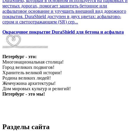
DuraShield, который в основном используется на парковках и
местных дорогах, помогает защитить бетонное или
асфальтовое основание и улучшить внешний вид дорожного
покрытия. DuraShield доступен в двух цветах: асфальтово-
сером и светоотражающем (SR) сер...
Окрасочное покрытие DuraShield для бетона и асфальта
Петербург - это:
Многонациональная столица!
Город великих подвигов!
Хранитель великой истории!
Родина великих людей!
Жемчужина архитектуры!
Дом мировых культур и религий!
Петербург - это мы!
Разделы сайта