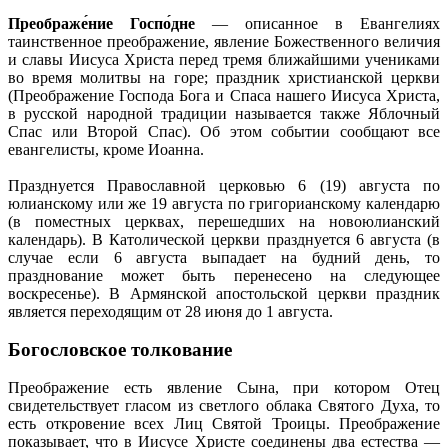
Преображе́ние Госпо́дне
— описанное в Евангелиях
таинственное преображение, явление Божественного величия
и славы Иисуса Христа перед тремя ближайшими учениками
во время молитвы на горе; праздник христианской церкви
(Преображение Господа Бога и Спаса нашего Иисуса Христа,
в русской народной традиции называется также Яблочный
Спас или Второй Спас). Об этом событии сообщают все
евангелисты, кроме Иоанна.
Празднуется Православной церковью 6 (19) августа по
юлианскому или же 19 августа по григорианскому календарю
(в поместных церквах, перешедших на новоюлианский
календарь). В Католической церкви празднуется 6 августа (в
случае если 6 августа выпадает на будний день, то
празднование может быть перенесено на следующее
воскресенье). В Армянской апостольской церкви праздник
является переходящим от 28 июня до 1 августа.
Богословское толкование
Преображение есть явление Сына, при котором Отец
свидетельствует гласом из светлого облака Святого Духа, то
есть откровение всех Лиц Святой Троицы. Преображение
показывает, что в Иисусе Христе соединены два естества —