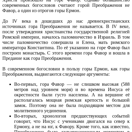
современных богословов считают горой Преображения не
Фавор, а один из отрогов горы Ермон.
До IV века в дошедших до нас древнехристианских
источниках гора Преображения не называется. В IV веке,
после утверждения христианства государственной религией
Римской империи, началось паломничество в Израиль. В том
числе паломничество совершила и Елена, мать римского
императора Константина. По её указанию на горе Фавор был
построен монастырь. С этого времени гора Фавор и вошла в
Предание как гора Преображения.
В современном богословии в пользу горы Ермон, как горы
Преображения, выдвигаются следующие аргументы:
Во-первых, гора Фавор — не слишком высокая (588
метров над уровнем моря) и во времена Иисуса её
окрестности были густо населены. А на вершине её
располагалась мощная римская крепость и большой
замок. Поэтому она не была подходящим местом для
молитвенного уединения.
Во-вторых, хронология предшествующих событий
говорит, что Иисус с учениками двигался на север к
Ермону, а не на юг, к Фавору. Кроме того, как известно,
Преображение было кульминационным моментом в