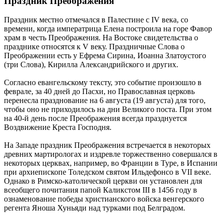
Праздник Преображения
Праздник местно отмечался в Палестине с IV века, со
времени, когда императрица Елена построила на горе Фавор
храм в честь Преображения. На Востоке свидетельства о
празднике относятся к V веку. Праздничные Слова о
Преображении есть у Ефрема Сирина, Иоанна Златоустого
(три Слова), Кирилла Александрийского и других.
Согласно евангельскому тексту, это событие произошло в
феврале, за 40 дней до Пасхи, но Православная церковь
перенесла празднование на 6 августа (19 августа) для того,
чтобы оно не приходилось на дни Великого поста. При этом
на 40-й день после Преображения всегда празднуется
Воздвижение Креста Господня.
На Западе праздник Преображения встречается в некоторых
древних мартирологах и издревле торжественно совершался в
некоторых церквах, например, во Франции в Туре, в Испании
при архиепископе Толедском святом Ильдефонсо в VII веке.
Однако в Римско-католической церкви он установлен для
всеобщего почитания папой Каликстом III в 1456 году в
ознаменование победы христианского войска венгерского
регента Яноша Хуньяди над турками под Белградом.