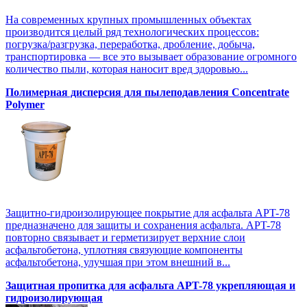
На современных крупных промышленных объектах
производится целый ряд технологических процессов:
погрузка/разгрузка, переработка, дробление, добыча,
транспортировка — все это вызывает образование огромного
количество пыли, которая наносит вред здоровью...
Полимерная дисперсия для пылеподавления Concentrate
Polymer
Защитно-гидроизолирующее покрытие для асфальта APT-78
предназначено для защиты и сохранения асфальта. APT-78
повторно связывает и герметизирует верхние слои
асфальтобетона, уплотняя связующие компоненты
асфальтобетона, улучшая при этом внешний в...
Защитная пропитка для асфальта APT-78 укрепляющая и
гидроизолирующая