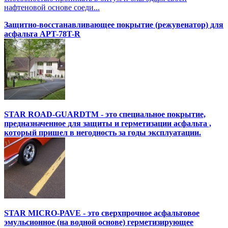
нафтеновой основе соеди...
Защитно-восстанавливающее покрытие (режувенатор) для
асфальта APT-78T-R
STAR ROAD-GUARDTM - это специальное покрытие,
предназначенное для защиты и герметизации асфальта ,
который пришел в негодность за годы эксплуатации.
STAR MICRO-PAVE - это сверхпрочное асфальтовое
эмульсионное (на водной основе) герметизирующее