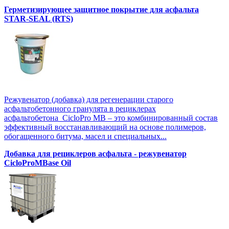
Герметизирующее защитное покрытие для асфальта
STAR-SEAL (RTS)
Режувенатор (добавка) для регенерации старого
асфальтобетонного гранулята в рециклерах
асфальтобетона CicloPro MB – это комбинированный состав
эффективный восстанавливающий на основе полимеров,
обогащенного битума, масел и специальных...
Добавка для рециклеров асфальта - режувенатор
CicloProMBase Oil