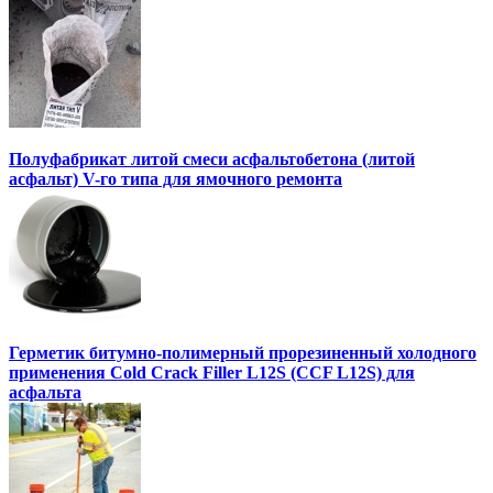
Полуфабрикат литой смеси асфальтобетона (литой
асфальт) V-го типа для ямочного ремонта
Герметик битумно-полимерный прорезиненный холодного
применения Cold Crack Filler L12S (ССF L12S) для
асфальта