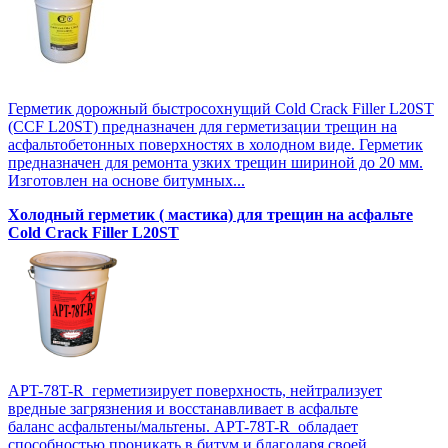
Герметик дорожный быстросохнущий Cold Crack Filler L20SТ
(CCF L20SТ) предназначен для герметизации трещин на
асфальтобетонных поверхностях в холодном виде. Герметик
предназначен для ремонта узких трещин шириной до 20 мм.
Изготовлен на основе битумных...
Холодный герметик ( мастика) для трещин на асфальте
Cold Crack Filler L20SТ
APT-78T-R герметизирует поверхность, нейтрализует
вредные загрязнения и восстанавливает в асфальте
баланс асфальтены/мальтены. APT-78T-R обладает
способностью проникать в битум и благодаря своей