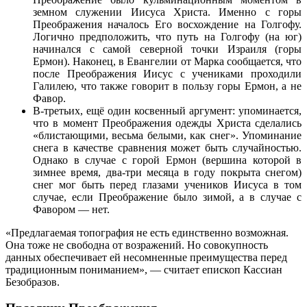
земном служении Иисуса Христа. Именно с горы
Преображения началось Его восхождение на Голгофу.
Логично предположить, что путь на Голгофу (на юг)
начинался с самой северной точки Израиля (горы
Ермон). Наконец, в Евангелии от Марка сообщается, что
после Преображения Иисус с учениками проходили
Галилею, что также говорит в пользу горы Ермон, а не
Фавор.
В-третьих, ещё один косвенный аргумент: упоминается,
что в момент Преображения одежды Христа сделались
«блистающими, весьма белыми, как снег». Упоминание
снега в качестве сравнения может быть случайностью.
Однако в случае с горой Ермон (вершина которой в
зимнее время, два-три месяца в году покрыта снегом)
снег мог быть перед глазами учеников Иисуса в том
случае, если Преображение было зимой, а в случае с
Фавором — нет.
«Предлагаемая топография не есть единственно возможная.
Она тоже не свободна от возражений. Но совокупность
данных обеспечивает ей несомненные преимущества перед
традиционным пониманием», — считает епископ Кассиан
Безобразов.