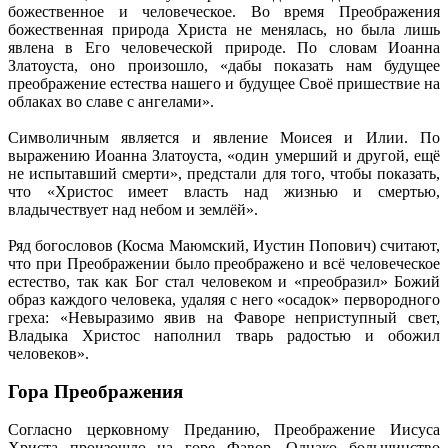
божественное и человеческое. Во время Преображения
божественная природа Христа не менялась, но была лишь
явлена в Его человеческой природе. По словам Иоанна
Златоуста, оно произошло, «дабы показать нам будущее
преображение естества нашего и будущее Своё пришествие на
облаках во славе с ангелами».
Символичным является и явление Моисея и Илии. По
выражению Иоанна Златоуста, «один умерший и другой, ещё
не испытавший смерти», предстали для того, чтобы показать,
что «Христос имеет власть над жизнью и смертью,
владычествует над небом и землёй».
Ряд богословов (Косма Маюмский, Иустин Попович) считают,
что при Преображении было преображено и всё человеческое
естество, так как Бог стал человеком и «преобразил» Божий
образ каждого человека, удаляя с него «осадок» первородного
греха: «Невыразимо явив на Фаворе неприступный свет,
Владыка Христос наполнил тварь радостью и обожил
человеков».
Гора Преображения
Согласно церковному Преданию, Преображение Иисуса
Христа произошло на горе Фавор. Однако большинство