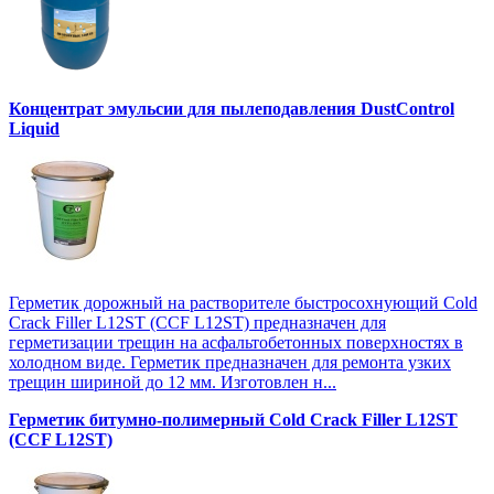
Концентрат эмульсии для пылеподавления DustControl
Liquid
Герметик дорожный на растворителе быстросохнующий Cold
Crack Filler L12SТ (CCF L12SТ) предназначен для
герметизации трещин на асфальтобетонных поверхностях в
холодном виде. Герметик предназначен для ремонта узких
трещин шириной до 12 мм. Изготовлен н...
Герметик битумно-полимерный Cold Crack Filler L12SТ
(CCF L12SТ)