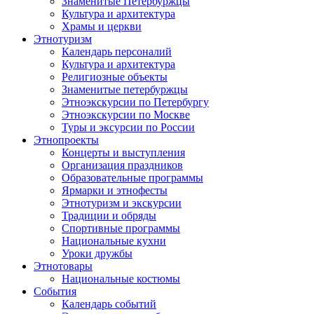
Знаменитые Петербуржцы
Культура и архитектура
Храмы и церкви
Этнотуризм
Календарь персоналий
Культура и архитектура
Религиозные объекты
Знаменитые петербуржцы
Этноэкскурсии по Петербургу
Этноэкскурсии по Москве
Туры и эксурсии по России
Этнопроекты
Концерты и выступления
Организация праздников
Образовательные программы
Ярмарки и этнофесты
Этнотуризм и экскурсии
Традиции и обряды
Спортивные программы
Национальные кухни
Уроки дружбы
Этнотовары
Национальные костюмы
События
Календарь событий