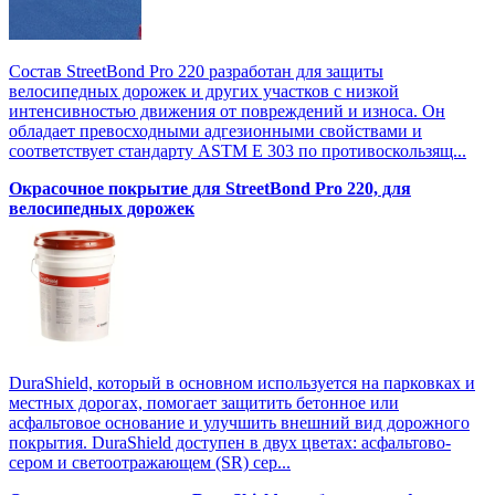
Состав StreetBond Pro 220 разработан для защиты
велосипедных дорожек и других участков с низкой
интенсивностью движения от повреждений и износа. Он
обладает превосходными адгезионными свойствами и
соответствует стандарту ASTM E 303 по противоскользящ...
Окрасочное покрытие для StreetBond Pro 220, для
велосипедных дорожек
DuraShield, который в основном используется на парковках и
местных дорогах, помогает защитить бетонное или
асфальтовое основание и улучшить внешний вид дорожного
покрытия. DuraShield доступен в двух цветах: асфальтово-
сером и светоотражающем (SR) сер...