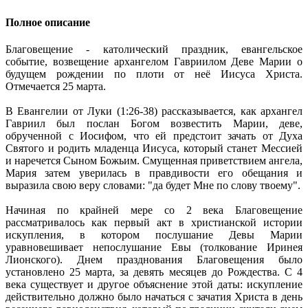
Полное описание
Благовещение - католический праздник, евангельское
событие, возвещение архангелом Гавриилом Деве Марии о
будущем рождении по плоти от неё Иисуса Христа.
Отмечается 25 марта.
В Евангелии от Луки (1:26-38) рассказывается, как архангел
Гавриил был послан Богом возвестить Марии, деве,
обрученной с Иосифом, что ей предстоит зачать от Духа
Святого и родить младенца Иисуса, который станет Мессией
и наречется Сыном Божьим. Смущенная приветствием ангела,
Мария затем уверилась в правдивости его обещания и
выразила свою веру словами: "да будет Мне по слову твоему".
Начиная по крайней мере со 2 века Благовещение
рассматривалось как первый акт в христианской истории
искупления, в котором послушание Девы Марии
уравновешивает непослушание Евы (толкование Иринея
Лионского). Днем празднования Благовещения было
установлено 25 марта, за девять месяцев до Рождества. С 4
века существует и другое объяснение этой даты: искупление
действительно должно было начаться с зачатия Христа в день