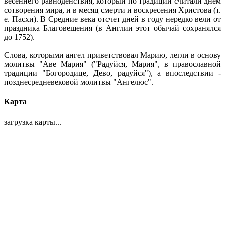
весеннего равноденствия, который по традиции считали днем
сотворения мира, и в месяц смерти и воскресения Христова (т.
е. Пасхи). В Средние века отсчет дней в году нередко вели от
праздника Благовещения (в Англии этот обычай сохранялся
до 1752).
Слова, которыми ангел приветствовал Марию, легли в основу
молитвы "Аве Мария" ("Радуйся, Мария", в православной
традиции "Богородице, Дево, радуйся"), а впоследствии -
позднесредневековой молитвы "Ангелюс".
Карта
загрузка карты...