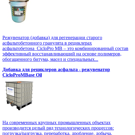
Режувенатор (добавка) для регенерации старого
асфальтобетонного гранулята в рециклерах
асфальтобетона CicloPro MB – это комбинированный состав
эффективный восстанавливающий на основе полимеров,
обогащенного битума, масел и специальных...
Добавка для рециклеров асфальта - режувенатор
CicloProMBase Oil
На современных крупных промышленных объектах
производится целый ряд технологических процессов:
погрузка/разгрузка, переработка, дробление, добыча,