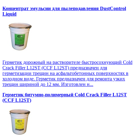
Концентрат эмульсии для пылеподавления DustControl
Liquid
Герметик дорожный на растворителе быстросохнующий Cold
Crack Filler L12SТ (CCF L12SТ) предназначен для
герметизации трещин на асфальтобетонных поверхностях в
холодном виде. Герметик предназначен для ремонта узких
трещин шириной до 12 мм. Изготовлен н...
Герметик битумно-полимерный Cold Crack Filler L12SТ
(CCF L12SТ)