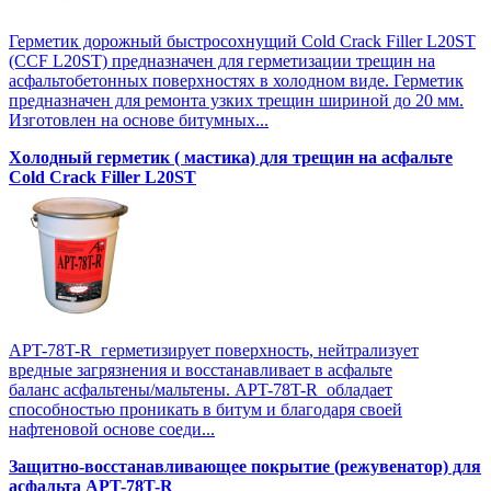
Герметик дорожный быстросохнущий Cold Crack Filler L20SТ
(CCF L20SТ) предназначен для герметизации трещин на
асфальтобетонных поверхностях в холодном виде. Герметик
предназначен для ремонта узких трещин шириной до 20 мм.
Изготовлен на основе битумных...
Холодный герметик ( мастика) для трещин на асфальте
Cold Crack Filler L20SТ
APT-78T-R герметизирует поверхность, нейтрализует
вредные загрязнения и восстанавливает в асфальте
баланс асфальтены/мальтены. APT-78T-R обладает
способностью проникать в битум и благодаря своей
нафтеновой основе соеди...
Защитно-восстанавливающее покрытие (режувенатор) для
асфальта APT-78T-R