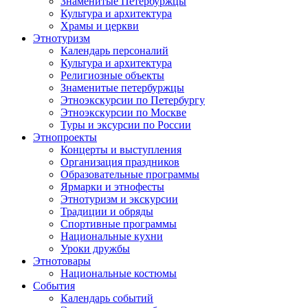
Знаменитые Петербуржцы
Культура и архитектура
Храмы и церкви
Этнотуризм
Календарь персоналий
Культура и архитектура
Религиозные объекты
Знаменитые петербуржцы
Этноэкскурсии по Петербургу
Этноэкскурсии по Москве
Туры и эксурсии по России
Этнопроекты
Концерты и выступления
Организация праздников
Образовательные программы
Ярмарки и этнофесты
Этнотуризм и экскурсии
Традиции и обряды
Спортивные программы
Национальные кухни
Уроки дружбы
Этнотовары
Национальные костюмы
События
Календарь событий