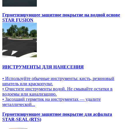
Герметизирующее защитное покрытие на водной основе
STAR FUSION
ИНСТРУМЕНТЫ ДЛЯ НАНЕСЕНИЯ
• Используйте обычные инструменты: кисть, резиновый
шпатель или краскопульт.
• Очистите инструменты водой. Не смывайте остатки в
водоемы или канализацию.
• Засохший герметик на инструментах — удалите
металлической...
Герметизирующее защитное покрытие для асфальта
STAR-SEAL (RTS)