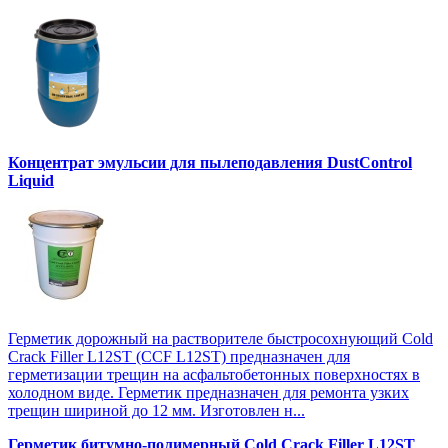
Концентрат эмульсии для пылеподавления DustControl
Liquid
Герметик дорожный на растворителе быстросохнующий Cold
Crack Filler L12SТ (CCF L12SТ) предназначен для
герметизации трещин на асфальтобетонных поверхностях в
холодном виде. Герметик предназначен для ремонта узких
трещин шириной до 12 мм. Изготовлен н...
Герметик битумно-полимерный Cold Crack Filler L12SТ