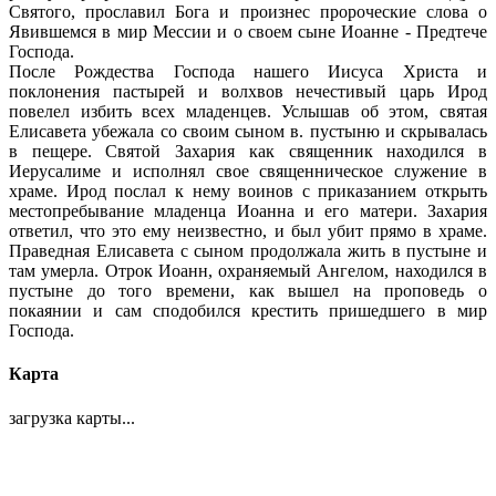
Святого, прославил Бога и произнес пророческие слова о
Явившемся в мир Мессии и о своем сыне Иоанне - Предтече
Господа.
После Рождества Господа нашего Иисуса Христа и
поклонения пастырей и волхвов нечестивый царь Ирод
повелел избить всех младенцев. Услышав об этом, святая
Елисавета убежала со своим сыном в. пустыню и скрывалась
в пещере. Святой Захария как священник находился в
Иерусалиме и исполнял свое священническое служение в
храме. Ирод послал к нему воинов с приказанием открыть
местопребывание младенца Иоанна и его матери. Захария
ответил, что это ему неизвестно, и был убит прямо в храме.
Праведная Елисавета с сыном продолжала жить в пустыне и
там умерла. Отрок Иоанн, охраняемый Ангелом, находился в
пустыне до того времени, как вышел на проповедь о
покаянии и сам сподобился крестить пришедшего в мир
Господа.
Карта
загрузка карты...