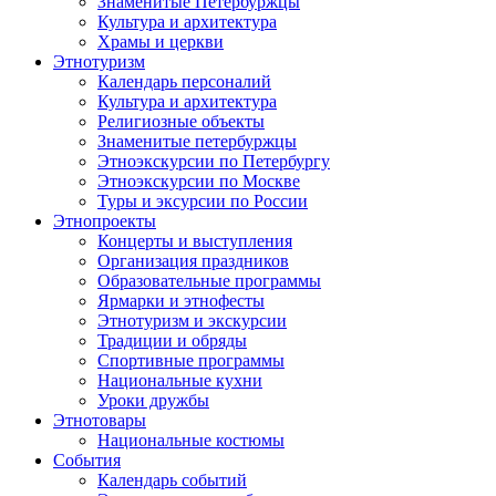
Знаменитые Петербуржцы
Культура и архитектура
Храмы и церкви
Этнотуризм
Календарь персоналий
Культура и архитектура
Религиозные объекты
Знаменитые петербуржцы
Этноэкскурсии по Петербургу
Этноэкскурсии по Москве
Туры и эксурсии по России
Этнопроекты
Концерты и выступления
Организация праздников
Образовательные программы
Ярмарки и этнофесты
Этнотуризм и экскурсии
Традиции и обряды
Спортивные программы
Национальные кухни
Уроки дружбы
Этнотовары
Национальные костюмы
События
Календарь событий