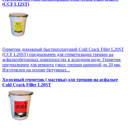
(CCF L12SТ)
Герметик дорожный быстросохнущий Cold Crack Filler L20SТ
(CCF L20SТ) предназначен для герметизации трещин на
асфальтобетонных поверхностях в холодном виде. Герметик
предназначен для ремонта узких трещин шириной до 20 мм.
Изготовлен на основе битумных...
Холодный герметик ( мастика) для трещин на асфальте
Cold Crack Filler L20SТ