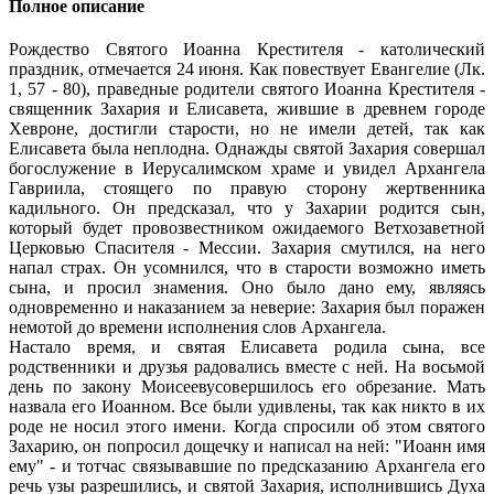
Полное описание
Рождество Святого Иоанна Крестителя - католический
праздник, отмечается 24 июня. Как повествует Евангелие (Лк.
1, 57 - 80), праведные родители святого Иоанна Крестителя -
священник Захария и Елисавета, жившие в древнем городе
Хевроне, достигли старости, но не имели детей, так как
Елисавета была неплодна. Однажды святой Захария совершал
богослужение в Иерусалимском храме и увидел Архангела
Гавриила, стоящего по правую сторону жертвенника
кадильного. Он предсказал, что у Захарии родится сын,
который будет провозвестником ожидаемого Ветхозаветной
Церковью Спасителя - Мессии. Захария смутился, на него
напал страх. Он усомнился, что в старости возможно иметь
сына, и просил знамения. Оно было дано ему, являясь
одновременно и наказанием за неверие: Захария был поражен
немотой до времени исполнения слов Архангела.
Настало время, и святая Елисавета родила сына, все
родственники и друзья радовались вместе с ней. На восьмой
день по закону Моисеевусовершилось его обрезание. Мать
назвала его Иоанном. Все были удивлены, так как никто в их
роде не носил этого имени. Когда спросили об этом святого
Захарию, он попросил дощечку и написал на ней: "Иоанн имя
ему" - и тотчас связывавшие по предсказанию Архангела его
речь узы разрешились, и святой Захария, исполнившись Духа