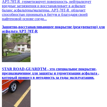
APT-78T-R герметизирует поверхность, нейтрализует
вредные загрязнения и восстанавливает в асфальте
баланс асфальтены/мальтены. APT-78T-R обладает
способностью проникать в битум и благодаря своей
нафтеновой основе соеди...
Защитно-восстанавливающее покрытие (режувенатор) для
асфальта APT-78T-R
STAR ROAD-GUARDTM - это специальное покрытие,
предназначенное для защиты и герметизации асфальта ,
который пришел в негодность за годы эксплуатации.