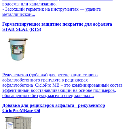
водоемы или канализацию.
• Засохший герметик на инструментах — удалите
металлической...
Герметизирующее защитное покрытие для асфальта
STAR-SEAL (RTS)
Режувенатор (добавка) для регенерации старого
асфальтобетонного гранулята в рециклерах
асфальтобетона CicloPro MB – это комбинированный состав
эффективный восстанавливающий на основе полимеров,
обогащенного битума, масел и специальных...
Добавка для рециклеров асфальта - режувенатор
CicloProMBase Oil