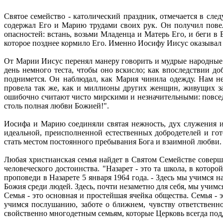
Святое семейство - католический праздник, отмечается в сл
содержал Его и Марию трудами своих рук. Он получил повел
опасностей: встань, возьми Младенца и Матерь Его, и беги в
которое позднее кормило Его. Именно Иосифу Иисус оказывал
От Марии Иисус перенял манеру говорить и мудрые народные
день немного теста, чтобы оно вскисло; как впоследствии д
поднимется. Он наблюдал, как Мария чинила одежду. Нам н
провела так же, как и миллионы других женщин, живущих заб
ошибочно считают чисто мирскими и незначительными: повсед
столь полная любви Божией!".
Иосифа и Марию соединяли святая нежность, дух служения и 
идеальной, преисполненной естественных добродетелей и го
стать местом постоянного пребывания Бога и взаимной любви.
Любая христианская семья найдет в Святом Семействе соверше
человеческого достоинства. "Назарет - это та школа, в котор
проповеди в Назарете 5 января 1964 года. - Здесь мы учимся
Божия среди людей. Здесь, почти незаметно для себя, мы учимс
Семья - это основная и простейшая ячейка общества. Семья -
учимся послушанию, заботе о ближнем, чувству ответствен
свойственно многодетным семьям, которые Церковь всегда под