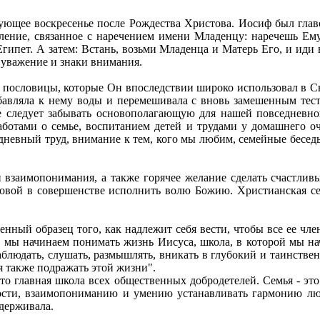
едующее воскресенье после Рождества Христова. Иосиф был гла
ение, связанное с наречением имени Младенцу: наречешь Ему 
 Египет. А затем: Встань, возьми Младенца и Матерь Его, и иди
 уважение и знаки внимания.
 пословицы, которые Он впоследствии широко использовал в Св
обавляла к нему воды и перемешивала с вновь замешенным тес
е следует забывать основополагающую для нашей повседневн
отами о семье, воспитанием детей и трудами у домашнего оча
невный труд, внимание к тем, кого мы любим, семейные беседы,
взаимопонимания, а также горячее желание сделать счастливы
товой в совершенстве исполнить волю Божию. Христианская се
нный образец того, как надлежит себя вести, чтобы все ее чл
ой мы начинаем понимать жизнь Иисуса, школа, в которой мы на
 наблюдать, слушать, размышлять, вникать в глубокий и таинс
я также подражать этой жизни".
 это главная школа всех общественных добродетелей. Семья - э
ности, взаимопониманию и умению устанавливать гармонию л
держивала.