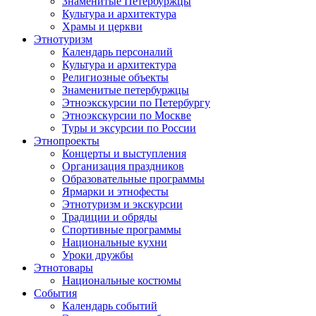
Знаменитые Петербуржцы
Культура и архитектура
Храмы и церкви
Этнотуризм
Календарь персоналий
Культура и архитектура
Религиозные объекты
Знаменитые петербуржцы
Этноэкскурсии по Петербургу
Этноэкскурсии по Москве
Туры и эксурсии по России
Этнопроекты
Концерты и выступления
Организация праздников
Образовательные программы
Ярмарки и этнофесты
Этнотуризм и экскурсии
Традиции и обряды
Спортивные программы
Национальные кухни
Уроки дружбы
Этнотовары
Национальные костюмы
События
Календарь событий