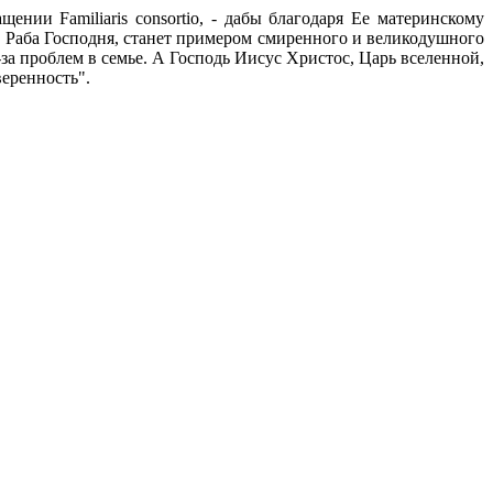
ии Familiaris consortio, - дабы благодаря Ее материнскому
, Раба Господня, станет примером смиренного и великодушного
-за проблем в семье. А Господь Иисус Христос, Царь вселенной,
веренность".