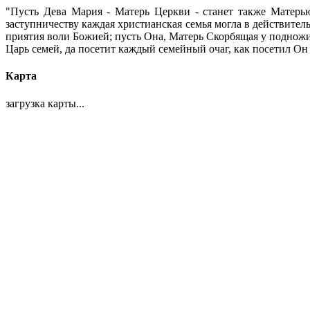
"Пусть Дева Мария - Матерь Церкви - станет также Матерью
заступничеству каждая христианская семья могла в действите
приятия воли Божией; пусть Она, Матерь Скорбящая у подножия 
Царь семей, да посетит каждый семейный очаг, как посетил Он 
Карта
загрузка карты...