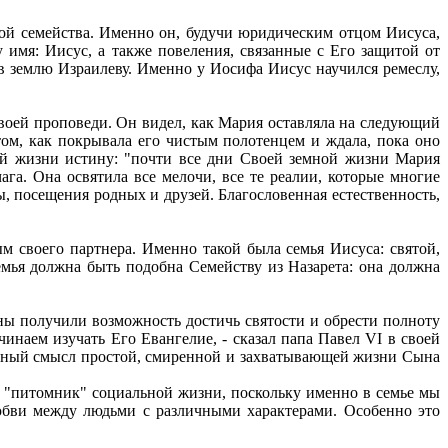
вой семейства. Именно он, будучи юридическим отцом Иисуса,
имя: Иисус, а также повеления, связанные с Его защитой от
 в землю Израилеву. Именно у Иосифа Иисус научился ремеслу,
оей проповеди. Он видел, как Мария оставляла на следующий
том, как покрывала его чистым полотенцем и ждала, пока оно
ой жизни истину: "почти все дни Своей земной жизни Мария
га. Она освятила все мелочи, все те реалии, которые многие
 посещения родных и друзей. Благословенная естественность,
м своего партнера. Именно такой была семья Иисуса: святой,
мья должна быть подобна Семейству из Назарета: она должна
ены получили возможность достичь святости и обрести полноту
чинаем изучать Его Евангелие, - сказал папа Павел VI в своей
твенный смысл простой, смиренной и захватывающей жизни Сына
то "питомник" социальной жизни, поскольку именно в семье мы
юбви между людьми с различными характерами. Особенно это