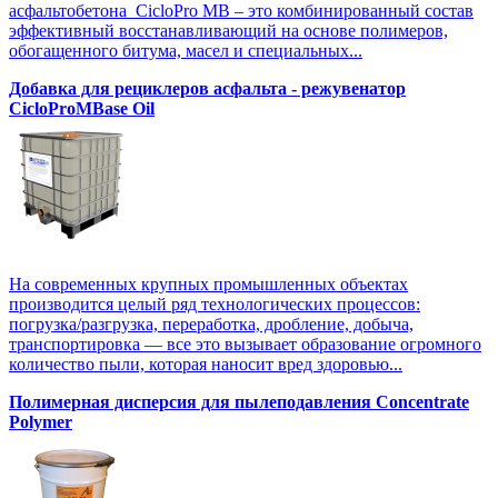
асфальтобетона CicloPro MB – это комбинированный состав
эффективный восстанавливающий на основе полимеров,
обогащенного битума, масел и специальных...
Добавка для рециклеров асфальта - режувенатор
CicloProMBase Oil
На современных крупных промышленных объектах
производится целый ряд технологических процессов:
погрузка/разгрузка, переработка, дробление, добыча,
транспортировка — все это вызывает образование огромного
количество пыли, которая наносит вред здоровью...
Полимерная дисперсия для пылеподавления Concentrate
Polymer