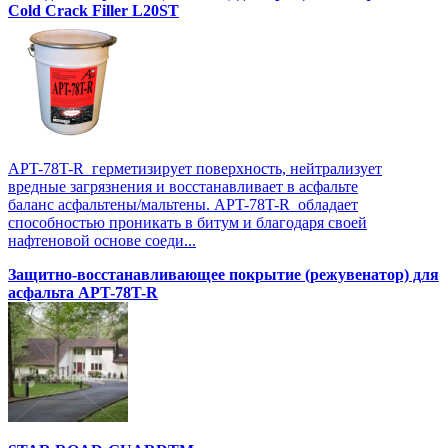
Cold Crack Filler L20SТ
APT-78T-R герметизирует поверхность, нейтрализует
вредные загрязнения и восстанавливает в асфальте
баланс асфальтены/мальтены. APT-78T-R обладает
способностью проникать в битум и благодаря своей
нафтеновой основе соеди...
Защитно-восстанавливающее покрытие (режувенатор) для
асфальта APT-78T-R