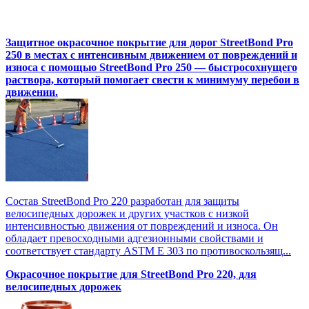
Защитное окрасочное покрытие для дорог StreetBond Pro
250 в местах с интенсивным движением от повреждений и
износа с помощью StreetBond Pro 250 — быстросохнущего
раствора, который помогает свести к минимуму перебои в
движении.
Состав StreetBond Pro 220 разработан для защиты
велосипедных дорожек и других участков с низкой
интенсивностью движения от повреждений и износа. Он
обладает превосходными адгезионными свойствами и
соответствует стандарту ASTM E 303 по противоскользящ...
Окрасочное покрытие для StreetBond Pro 220, для
велосипедных дорожек