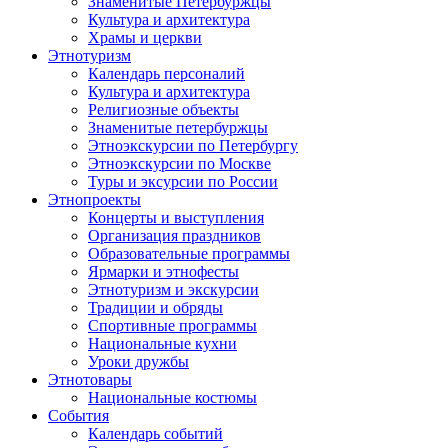
Знаменитые Петербуржцы
Культура и архитектура
Храмы и церкви
Этнотуризм
Календарь персоналий
Культура и архитектура
Религиозные объекты
Знаменитые петербуржцы
Этноэкскурсии по Петербургу
Этноэкскурсии по Москве
Туры и эксурсии по России
Этнопроекты
Концерты и выступления
Организация праздников
Образовательные программы
Ярмарки и этнофесты
Этнотуризм и экскурсии
Традиции и обряды
Спортивные программы
Национальные кухни
Уроки дружбы
Этнотовары
Национальные костюмы
События
Календарь событий