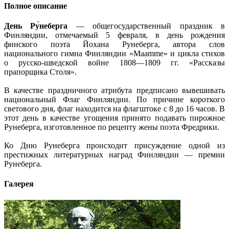
Полное описание
День Ру́неберга
— общегосударственный праздник в
Финляндии, отмечаемый 5 февраля, в день рождения
финского поэта Йохана Рунеберга, автора слов
национального гимна Финляндии «Maamme» и цикла стихов
о русско-шведской войне 1808—1809 гг. «Рассказы
прапорщика Столя».
В качестве праздничного атрибута предписано вывешивать
национальный Флаг Финляндии. По причине короткого
светового дня, флаг находится на флагштоке с 8 до 16 часов. В
этот день в качестве угощения принято подавать пирожное
Рунеберга, изготовленное по рецепту жены поэта Фредрики.
Ко Дню Рунеберга происходит присуждение одной из
престижных литературных наград Финляндии — премии
Рунеберга.
Галерея