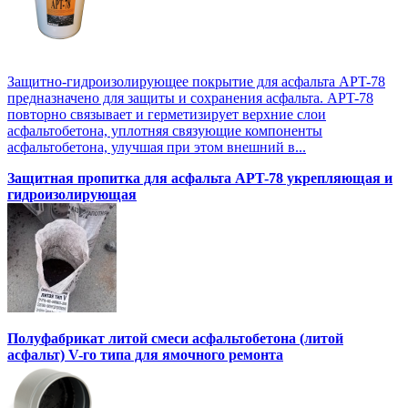
Защитно-гидроизолирующее покрытие для асфальта APT-78
предназначено для защиты и сохранения асфальта. APT-78
повторно связывает и герметизирует верхние слои
асфальтобетона, уплотняя связующие компоненты
асфальтобетона, улучшая при этом внешний в...
Защитная пропитка для асфальта APT-78 укрепляющая и
гидроизолирующая
Полуфабрикат литой смеси асфальтобетона (литой
асфальт) V-го типа для ямочного ремонта