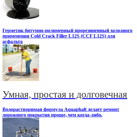
Герметик битумно-полимерный прорезиненный холодного
применения Cold Crack Filler L12S (ССF L12S) для
асфальта
Умная, простая и долговечная
Водорастворимая формула Aquaphalt делает ремонт
дорожного покрытия проще, чем когда-либо.