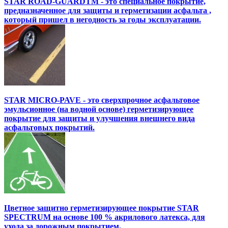
STAR ROAD-GUARDTM - это специальное покрытие,
предназначенное для защиты и герметизации асфальта ,
который пришел в негодность за годы эксплуатации.
STAR MICRO-PAVE - это сверхпрочное асфальтовое
эмульсионное (на водной основе) герметизирующее
покрытие для защиты и улучшения внешнего вида
асфальтовых покрытий.
Цветное защитно герметизирующее покрытие STAR
SPECTRUM на основе 100 % акрилового латекса, для
ухода за дорожным покрытием.