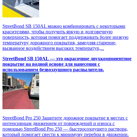
StreetBond SB 150AL можно комбинировать с некоторыми
красителями, чтобы получить яркую и долговечную
поверхность, которая помогает поддерживать более низкую
температуру дорожного покрытия, замедляя старение,
вызванное воздействием высоких температур,...
StreetBond SB 150AL — это окрасочное двухкомпонентное
покрытие на водной основе для нанесения с
использованием безвоздушного распылителя.
StreetBond Pro 250 Защитите дорожное покрытие в местах с
интенсивным движением от повреждений и износа с
помощью StreetBond Pro 250 — быстросохнущего раствора,
который помогает свести к минимуму перебои в движении.