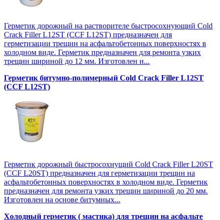
Герметик дорожный на растворителе быстросохнующий Cold
Crack Filler L12SТ (CCF L12SТ) предназначен для
герметизации трещин на асфальтобетонных поверхностях в
холодном виде. Герметик предназначен для ремонта узких
трещин шириной до 12 мм. Изготовлен н...
Герметик битумно-полимерный Cold Crack Filler L12SТ
(CCF L12SТ)
Герметик дорожный быстросохнущий Cold Crack Filler L20SТ
(CCF L20SТ) предназначен для герметизации трещин на
асфальтобетонных поверхностях в холодном виде. Герметик
предназначен для ремонта узких трещин шириной до 20 мм.
Изготовлен на основе битумных...
Холодный герметик ( мастика) для трещин на асфальте