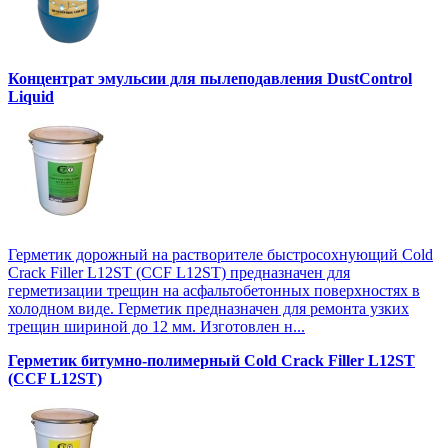
Концентрат эмульсии для пылеподавления DustControl
Liquid
Герметик дорожный на растворителе быстросохнующий Cold
Crack Filler L12SТ (CCF L12SТ) предназначен для
герметизации трещин на асфальтобетонных поверхностях в
холодном виде. Герметик предназначен для ремонта узких
трещин шириной до 12 мм. Изготовлен н...
Герметик битумно-полимерный Cold Crack Filler L12SТ
(CCF L12SТ)