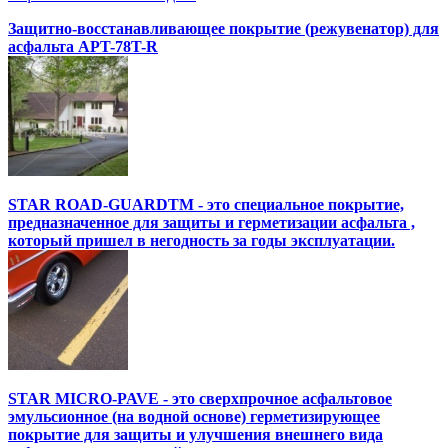
Защитно-восстанавливающее покрытие (режувенатор) для
асфальта APT-78T-R
STAR ROAD-GUARDTM - это специальное покрытие,
предназначенное для защиты и герметизации асфальта ,
который пришел в негодность за годы эксплуатации.
STAR MICRO-PAVE - это сверхпрочное асфальтовое
эмульсионное (на водной основе) герметизирующее
покрытие для защиты и улучшения внешнего вида