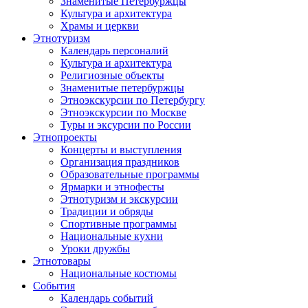
Знаменитые Петербуржцы
Культура и архитектура
Храмы и церкви
Этнотуризм
Календарь персоналий
Культура и архитектура
Религиозные объекты
Знаменитые петербуржцы
Этноэкскурсии по Петербургу
Этноэкскурсии по Москве
Туры и эксурсии по России
Этнопроекты
Концерты и выступления
Организация праздников
Образовательные программы
Ярмарки и этнофесты
Этнотуризм и экскурсии
Традиции и обряды
Спортивные программы
Национальные кухни
Уроки дружбы
Этнотовары
Национальные костюмы
События
Календарь событий