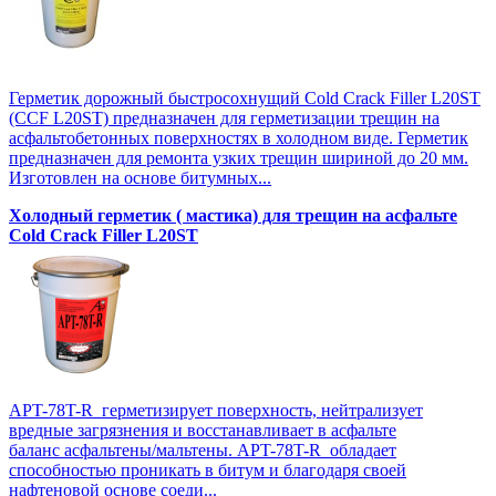
Герметик дорожный быстросохнущий Cold Crack Filler L20SТ
(CCF L20SТ) предназначен для герметизации трещин на
асфальтобетонных поверхностях в холодном виде. Герметик
предназначен для ремонта узких трещин шириной до 20 мм.
Изготовлен на основе битумных...
Холодный герметик ( мастика) для трещин на асфальте
Cold Crack Filler L20SТ
APT-78T-R герметизирует поверхность, нейтрализует
вредные загрязнения и восстанавливает в асфальте
баланс асфальтены/мальтены. APT-78T-R обладает
способностью проникать в битум и благодаря своей
нафтеновой основе соеди...