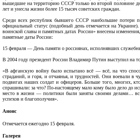
вышедшие на территорию СССР только во второй половине дня
лет и унесла жизни более 15 тысяч советских граждан.
Среди всех республик бывшего СССР наибольшие потери по
официальный статус (подобный день отмечается на Украине).
воинской славы и памятных датах России» внесены изменения,
памятные даты России:
15 февраля — День памяти о россиянах, исполнявших служебны
В 2004 году президент России Владимир Путин выступил на т
«В афганскую войну было испытано всё — всё, на что спос
страданий, и горя, и отчаянья, и трудностей. Они воевали в 
подвигах наших солдат и офицеров. Больше того, многих, кт
спрашивали: за что? По-настоящему мало кому было дело до и
место в жизни — политики были заняты своими делами… всем
успехов и благополучия».
Анонс
Отмечается ежегодно 15 февраля.
Галерея