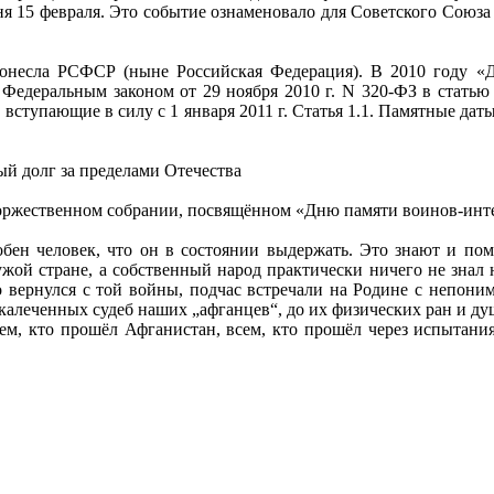
 15 февраля. Это событие ознаменовало для Советского Союза 
несла РСФСР (ныне Российская Федерация). В 2010 году «Де
 Федеральным законом от 29 ноября 2010 г. N 320-ФЗ в статью 
 вступающие в силу с 1 января 2011 г. Статья 1.1. Памятные д
й долг за пределами Отечества
оржественном собрании, посвящённом «Дню памяти воинов-инте
обен человек, что он в состоянии выдержать. Это знают и по
чужой стране, а собственный народ практически ничего не знал 
о вернулся с той войны, подчас встречали на Родине с непони
скалеченных судеб наших „афганцев“, до их физических ран и ду
, кто прошёл Афганистан, всем, кто прошёл через испытания