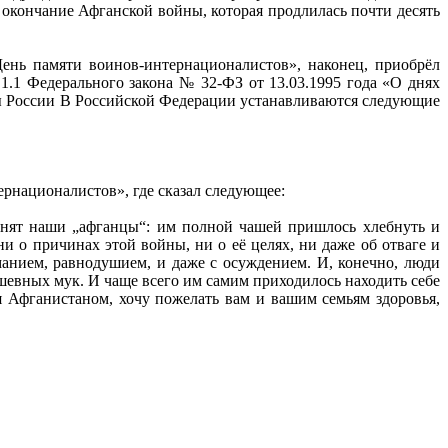
окончание Афганской войны, которая продлилась почти десять
нь памяти воинов-интернационалистов», наконец, приобрёл
1.1 Федерального закона № 32-ФЗ от 13.03.1995 года «О днях
аты России В Российской Федерации устанавливаются следующие
рнационалистов», где сказал следующее:
мнят наши „афганцы“: им полной чашей пришлось хлебнуть и
ни о причинах этой войны, ни о её целях, ни даже об отваге и
манием, равнодушием, и даже с осуждением. И, конечно, люди
шевных мук. И чаще всего им самим приходилось находить себе
 Афганистаном, хочу пожелать вам и вашим семьям здоровья,