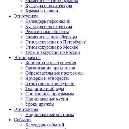
Знаменитые Петербуржцы
Культура и архитектура
Храмы и церкви
Этнотуризм
Календарь персоналий
Культура и архитектура
Религиозные объекты
Знаменитые петербуржцы
Этноэкскурсии по Петербургу
Этноэкскурсии по Москве
Туры и эксурсии по России
Этнопроекты
Концерты и выступления
Организация праздников
Образовательные программы
Ярмарки и этнофесты
Этнотуризм и экскурсии
Традиции и обряды
Спортивные программы
Национальные кухни
Уроки дружбы
Этнотовары
Национальные костюмы
События
Календарь событий