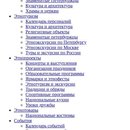
Знаменитые Петербуржцы
Культура и архитектура
Храмы и церкви
Этнотуризм
Календарь персоналий
Культура и архитектура
Религиозные объекты
Знаменитые петербуржцы
Этноэкскурсии по Петербургу
Этноэкскурсии по Москве
Туры и эксурсии по России
Этнопроекты
Концерты и выступления
Организация праздников
Образовательные программы
Ярмарки и этнофесты
Этнотуризм и экскурсии
Традиции и обряды
Спортивные программы
Национальные кухни
Уроки дружбы
Этнотовары
Национальные костюмы
События
Календарь событий