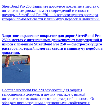
StreetBond Pro 250 Защитите дорожное покрытие в местах с
интенсивным движением от повреждений и износа с
помощью StreetBond Pro 250 — быстросохнущего раствора,
который помогает свести к минимуму перебои в движении.
Защитное окрасочное покрытие для дорог StreetBond Pro
250 в местах с интенсивным движением от повреждений и
износа с помощью StreetBond Pro 250 — быстросохнущего
раствора, который помогает свести к минимуму перебои в
движении.
Состав StreetBond Pro 220 разработан для защиты
велосипедных дорожек и других участков с низкой
интенсивностью движения от повреждений и износа. Он
обладает превосходными адгезионными свойствами и