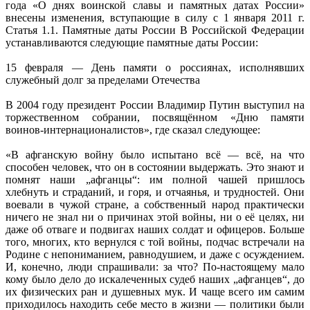
года «О днях воинской славы и памятных датах России»
внесены изменения, вступающие в силу с 1 января 2011 г.
Статья 1.1. Памятные даты России В Российской Федерации
устанавливаются следующие памятные даты России:
15 февраля — День памяти о россиянах, исполнявших
служебный долг за пределами Отечества
В 2004 году президент России Владимир Путин выступил на
торжественном собрании, посвящённом «Дню памяти
воинов-интернационалистов», где сказал следующее:
«В афганскую войну было испытано всё — всё, на что
способен человек, что он в состоянии выдержать. Это знают и
помнят наши „афганцы“: им полной чашей пришлось
хлебнуть и страданий, и горя, и отчаянья, и трудностей. Они
воевали в чужой стране, а собственный народ практически
ничего не знал ни о причинах этой войны, ни о её целях, ни
даже об отваге и подвигах наших солдат и офицеров. Больше
того, многих, кто вернулся с той войны, подчас встречали на
Родине с непониманием, равнодушием, и даже с осуждением.
И, конечно, люди спрашивали: за что? По-настоящему мало
кому было дело до искалеченных судеб наших „афганцев“, до
их физических ран и душевных мук. И чаще всего им самим
приходилось находить себе место в жизни — политики были