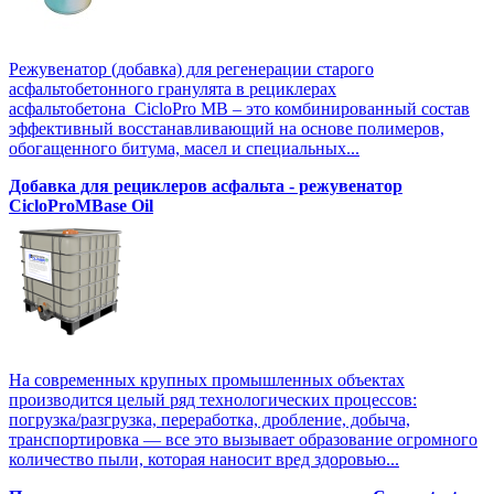
Режувенатор (добавка) для регенерации старого
асфальтобетонного гранулята в рециклерах
асфальтобетона CicloPro MB – это комбинированный состав
эффективный восстанавливающий на основе полимеров,
обогащенного битума, масел и специальных...
Добавка для рециклеров асфальта - режувенатор
CicloProMBase Oil
На современных крупных промышленных объектах
производится целый ряд технологических процессов:
погрузка/разгрузка, переработка, дробление, добыча,
транспортировка — все это вызывает образование огромного
количество пыли, которая наносит вред здоровью...