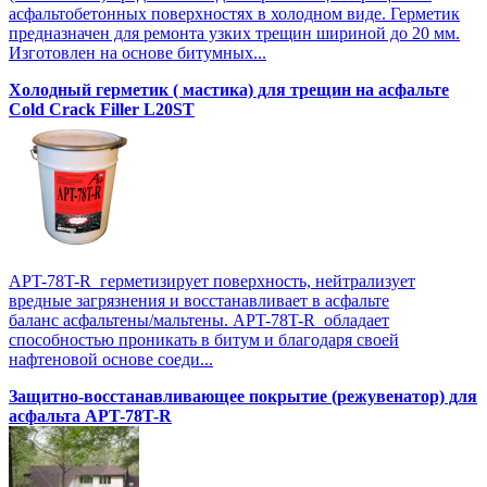
асфальтобетонных поверхностях в холодном виде. Герметик
предназначен для ремонта узких трещин шириной до 20 мм.
Изготовлен на основе битумных...
Холодный герметик ( мастика) для трещин на асфальте
Cold Crack Filler L20SТ
APT-78T-R герметизирует поверхность, нейтрализует
вредные загрязнения и восстанавливает в асфальте
баланс асфальтены/мальтены. APT-78T-R обладает
способностью проникать в битум и благодаря своей
нафтеновой основе соеди...
Защитно-восстанавливающее покрытие (режувенатор) для
асфальта APT-78T-R