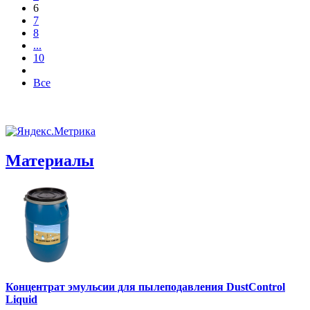
6
7
8
...
10
Все
Материалы
Концентрат эмульсии для пылеподавления DustControl
Liquid