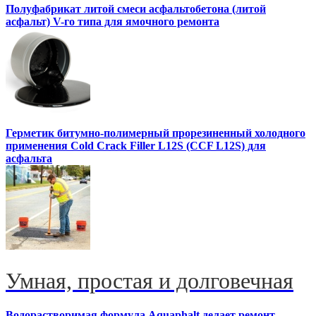
Полуфабрикат литой смеси асфальтобетона (литой
асфальт) V-го типа для ямочного ремонта
Герметик битумно-полимерный прорезиненный холодного
применения Cold Crack Filler L12S (ССF L12S) для
асфальта
Умная, простая и долговечная
Водорастворимая формула Aquaphalt делает ремонт