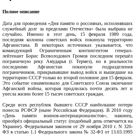
Полное описание
Дата для проведения «Дня памяти о россиянах, исполнявших
служебный долг за пределами Отечества» была выбрана не
случайно. Именно в этот день, 15 февраля 1989 года,
последняя колонна советских войск покинула территорию
Афганистана. В некоторых источниках указывается, что
командующий Ограниченным контингентом генерал-
лейтенант Борис Всеволодович Громов последним перешёл
пограничную реку Амударья (г. Термез), но в реальности
последними Афганистан покинули подразделения
пограничников, прикрывавшие вывод войск и вышедшие на
территорию СССР только во второй половине дня 15 февраля.
Это событие ознаменовало для Советского Союза окончание
Афганской войны, которая продлилась почти десять лет и
унесла жизни более 15 тысяч советских граждан.
Среди всех республик бывшего СССР наибольшие потери
понесла РСФСР (ныне Российская Федерация). В 2010 году
«День памяти воинов-интернационалистов», наконец,
приобрёл официальный статус (подобный день отмечается на
Украине). Федеральным законом от 29 ноября 2010 г. N 320-
ФЗ в статью 1.1 Федерального закона № 32-ФЗ от 13.03.1995