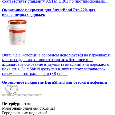
соответствует стандарту ASTM E 303 по противоскользящ...
Окрасочное покрытие для StreetBond Pro 220, для
велосипедных дорожек
DuraShield, который в основном используется на парковках и
местных дорогах, помогает защитить бетонное или
асфальтовое основание и улучшить внешний вид дорожного
покрытия. DuraShield доступен в двух цветах: асфальтово-
сером и светоотражающем (SR) сер...
Окрасочное покрытие DuraShield для бетона и асфальта
Петербург - это:
Многонациональная столица!
Город великих подвигов!