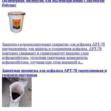
Полимерная дисперсия для пылеподавления Concentrate
Polymer
Защитно-гидроизолирующее покрытие для асфальта APT-78
предназначено для защиты и сохранения асфальта. APT-78
повторно связывает и герметизирует верхние слои
асфальтобетона, уплотняя связующие компоненты
асфальтобетона, улучшая при этом внешний в...
Защитная пропитка для асфальта APT-78 укрепляющая и
гидроизолирующая