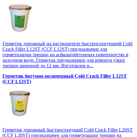
Герметик дорожный на растворителе быстросохнующий Cold
Crack Filler L12SТ (CCF L12SТ) предназначен для
герметизации трещин на асфальтобетонных поверхностях в
холодном виде. Герметик предназначен для ремонта узких
трещин шириной до 12 мм. Изготовлен н...
Герметик битумно-полимерный Cold Crack Filler L12SТ
(CCF L12SТ)
Герметик дорожный быстросохнущий Cold Crack Filler L20SТ
(CCF L20SТ) предназначен для герметизации трещин на