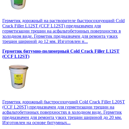
Герметик дорожный на растворителе быстросохнующий Cold
Crack Filler L12SТ (CCF L12SТ) предназначен для
герметизации трещин на асфальтобетонных поверхностях в
холодном виде. Герметик предназначен для ремонта узких
трещин шириной до 12 мм. Изготовлен н...
Герметик битумно-полимерный Cold Crack Filler L12SТ
(CCF L12SТ)
Герметик дорожный быстросохнущий Cold Crack Filler L20SТ
(CCF L20SТ) предназначен для герметизации трещин на
асфальтобетонных поверхностях в холодном виде. Герметик
предназначен для ремонта узких трещин шириной до 20 мм.
Изготовлен на основе битумных...