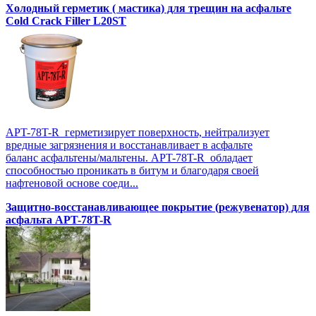
Холодный герметик ( мастика) для трещин на асфальте
Cold Crack Filler L20SТ
APT-78T-R герметизирует поверхность, нейтрализует
вредные загрязнения и восстанавливает в асфальте
баланс асфальтены/мальтены. APT-78T-R обладает
способностью проникать в битум и благодаря своей
нафтеновой основе соеди...
Защитно-восстанавливающее покрытие (режувенатор) для
асфальта APT-78T-R