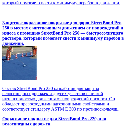
который помогает свести к минимуму перебои в движении.
Защитное окрасочное покрытие для дорог StreetBond Pro
250 в местах с интенсивным движением от повреждений и
износа с помощью StreetBond Pro 250 — быстросохнущего
раствора, который помогает свести к минимуму перебои в
движении.
Состав StreetBond Pro 220 разработан для защиты
велосипедных дорожек и других участков с низкой
интенсивностью движения от повреждений и износа. Он
обладает превосходными адгезионными свойствами и
соответствует стандарту ASTM E 303 по противоскользящ...
Окрасочное покрытие для StreetBond Pro 220, для
велосипедных дорожек