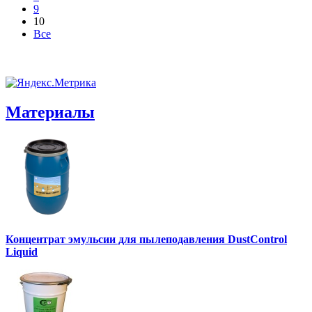
9
10
Все
Материалы
Концентрат эмульсии для пылеподавления DustControl
Liquid