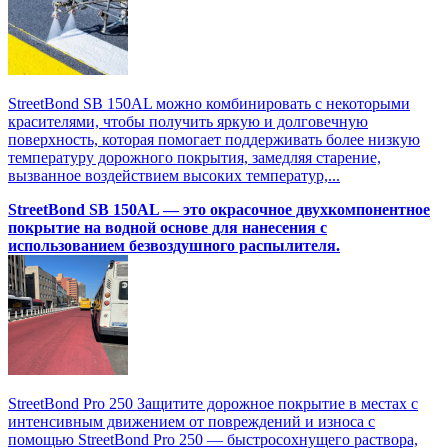
StreetBond SB 150AL можно комбинировать с некоторыми
красителями, чтобы получить яркую и долговечную
поверхность, которая помогает поддерживать более низкую
температуру дорожного покрытия, замедляя старение,
вызванное воздействием высоких температур,...
StreetBond SB 150AL — это окрасочное двухкомпонентное
покрытие на водной основе для нанесения с
использованием безвоздушного распылителя.
StreetBond Pro 250 Защитите дорожное покрытие в местах с
интенсивным движением от повреждений и износа с
помощью StreetBond Pro 250 — быстросохнущего раствора,