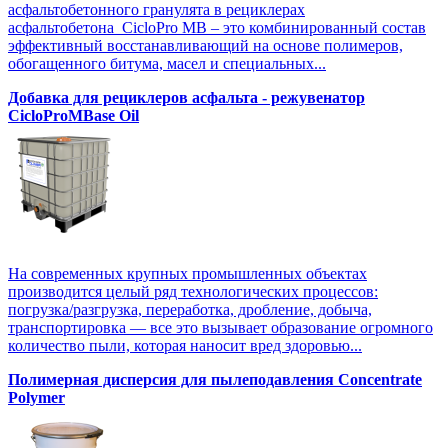
асфальтобетонного гранулята в рециклерах
асфальтобетона CicloPro MB – это комбинированный состав
эффективный восстанавливающий на основе полимеров,
обогащенного битума, масел и специальных...
Добавка для рециклеров асфальта - режувенатор
CicloProMBase Oil
На современных крупных промышленных объектах
производится целый ряд технологических процессов:
погрузка/разгрузка, переработка, дробление, добыча,
транспортировка — все это вызывает образование огромного
количество пыли, которая наносит вред здоровью...
Полимерная дисперсия для пылеподавления Concentrate
Polymer