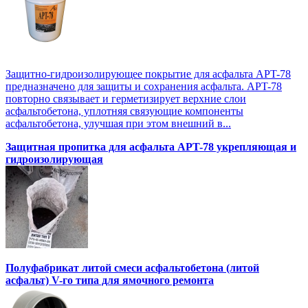
Защитно-гидроизолирующее покрытие для асфальта APT-78
предназначено для защиты и сохранения асфальта. APT-78
повторно связывает и герметизирует верхние слои
асфальтобетона, уплотняя связующие компоненты
асфальтобетона, улучшая при этом внешний в...
Защитная пропитка для асфальта APT-78 укрепляющая и
гидроизолирующая
Полуфабрикат литой смеси асфальтобетона (литой
асфальт) V-го типа для ямочного ремонта