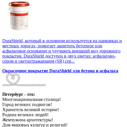
DuraShield, который в основном используется на парковках и
местных дорогах, помогает защитить бетонное или
асфальтовое основание и улучшить внешний вид дорожного
покрытия. DuraShield доступен в двух цветах: асфальтово-
сером и светоотражающем (SR) сер...
Окрасочное покрытие DuraShield для бетона и асфальта
Петербург - это:
Многонациональная столица!
Город великих подвигов!
Хранитель великой истории!
Родина великих людей!
Жемчужина архитектуры!
Дом мировых культур и религий!