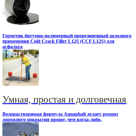
Герметик битумно-полимерный прорезиненный холодного
применения Cold Crack Filler L12S (ССF L12S) для
асфальта
Умная, простая и долговечная
Водорастворимая формула Aquaphalt делает ремонт
дорожного покрытия проще, чем когда-либо.