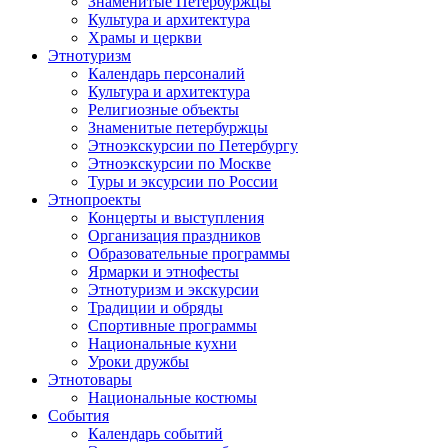
Знаменитые Петербуржцы
Культура и архитектура
Храмы и церкви
Этнотуризм
Календарь персоналий
Культура и архитектура
Религиозные объекты
Знаменитые петербуржцы
Этноэкскурсии по Петербургу
Этноэкскурсии по Москве
Туры и эксурсии по России
Этнопроекты
Концерты и выступления
Организация праздников
Образовательные программы
Ярмарки и этнофесты
Этнотуризм и экскурсии
Традиции и обряды
Спортивные программы
Национальные кухни
Уроки дружбы
Этнотовары
Национальные костюмы
События
Календарь событий