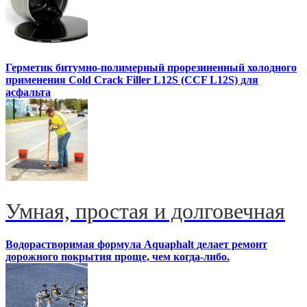
Герметик битумно-полимерный прорезиненный холодного
применения Cold Crack Filler L12S (ССF L12S) для
асфальта
Умная, простая и долговечная
Водорастворимая формула Aquaphalt делает ремонт
дорожного покрытия проще, чем когда-либо.