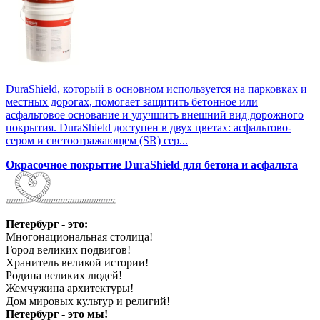
DuraShield, который в основном используется на парковках и
местных дорогах, помогает защитить бетонное или
асфальтовое основание и улучшить внешний вид дорожного
покрытия. DuraShield доступен в двух цветах: асфальтово-
сером и светоотражающем (SR) сер...
Окрасочное покрытие DuraShield для бетона и асфальта
Петербург - это:
Многонациональная столица!
Город великих подвигов!
Хранитель великой истории!
Родина великих людей!
Жемчужина архитектуры!
Дом мировых культур и религий!
Петербург - это мы!