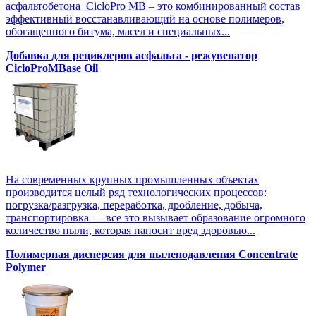
асфальтобетона CicloPro MB – это комбинированный состав
эффективный восстанавливающий на основе полимеров,
обогащенного битума, масел и специальных...
Добавка для рециклеров асфальта - режувенатор
CicloProMBase Oil
На современных крупных промышленных объектах
производится целый ряд технологических процессов:
погрузка/разгрузка, переработка, дробление, добыча,
транспортировка — все это вызывает образование огромного
количество пыли, которая наносит вред здоровью...
Полимерная дисперсия для пылеподавления Concentrate
Polymer