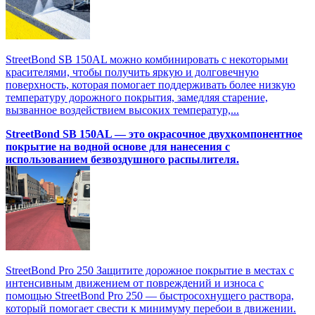
StreetBond SB 150AL можно комбинировать с некоторыми
красителями, чтобы получить яркую и долговечную
поверхность, которая помогает поддерживать более низкую
температуру дорожного покрытия, замедляя старение,
вызванное воздействием высоких температур,...
StreetBond SB 150AL — это окрасочное двухкомпонентное
покрытие на водной основе для нанесения с
использованием безвоздушного распылителя.
StreetBond Pro 250 Защитите дорожное покрытие в местах с
интенсивным движением от повреждений и износа с
помощью StreetBond Pro 250 — быстросохнущего раствора,
который помогает свести к минимуму перебои в движении.