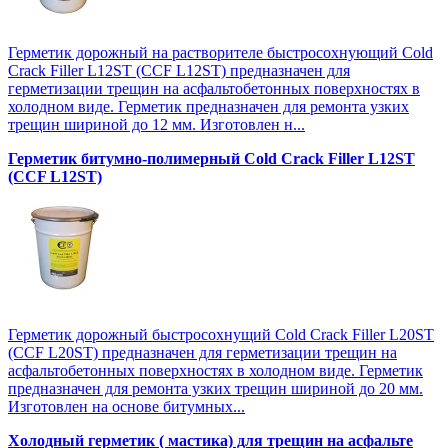
Герметик дорожный на растворителе быстросохнующий Cold
Crack Filler L12SТ (CCF L12SТ) предназначен для
герметизации трещин на асфальтобетонных поверхностях в
холодном виде. Герметик предназначен для ремонта узких
трещин шириной до 12 мм. Изготовлен н...
Герметик битумно-полимерный Cold Crack Filler L12SТ
(CCF L12SТ)
Герметик дорожный быстросохнущий Cold Crack Filler L20SТ
(CCF L20SТ) предназначен для герметизации трещин на
асфальтобетонных поверхностях в холодном виде. Герметик
предназначен для ремонта узких трещин шириной до 20 мм.
Изготовлен на основе битумных...
Холодный герметик ( мастика) для трещин на асфальте