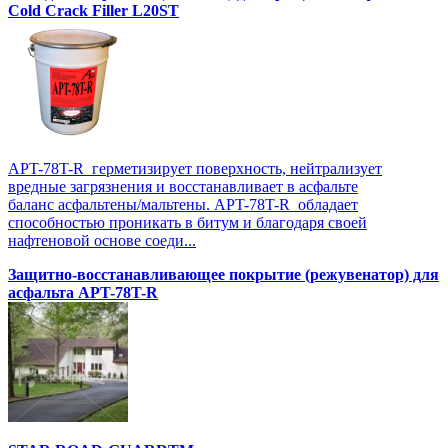
Cold Crack Filler L20SТ
APT-78T-R герметизирует поверхность, нейтрализует
вредные загрязнения и восстанавливает в асфальте
баланс асфальтены/мальтены. APT-78T-R обладает
способностью проникать в битум и благодаря своей
нафтеновой основе соеди...
Защитно-восстанавливающее покрытие (режувенатор) для
асфальта APT-78T-R