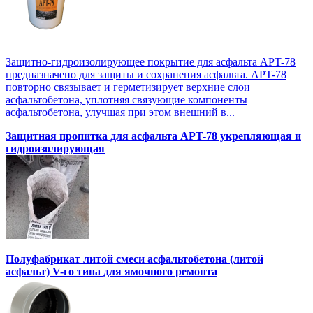
Защитно-гидроизолирующее покрытие для асфальта APT-78
предназначено для защиты и сохранения асфальта. APT-78
повторно связывает и герметизирует верхние слои
асфальтобетона, уплотняя связующие компоненты
асфальтобетона, улучшая при этом внешний в...
Защитная пропитка для асфальта APT-78 укрепляющая и
гидроизолирующая
Полуфабрикат литой смеси асфальтобетона (литой
асфальт) V-го типа для ямочного ремонта