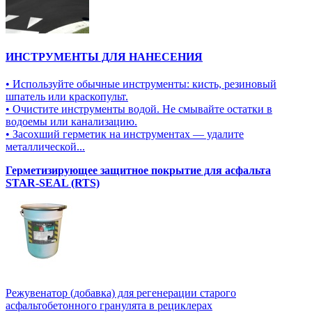
ИНСТРУМЕНТЫ ДЛЯ НАНЕСЕНИЯ
• Используйте обычные инструменты: кисть, резиновый
шпатель или краскопульт.
• Очистите инструменты водой. Не смывайте остатки в
водоемы или канализацию.
• Засохший герметик на инструментах — удалите
металлической...
Герметизирующее защитное покрытие для асфальта
STAR-SEAL (RTS)
Режувенатор (добавка) для регенерации старого
асфальтобетонного гранулята в рециклерах