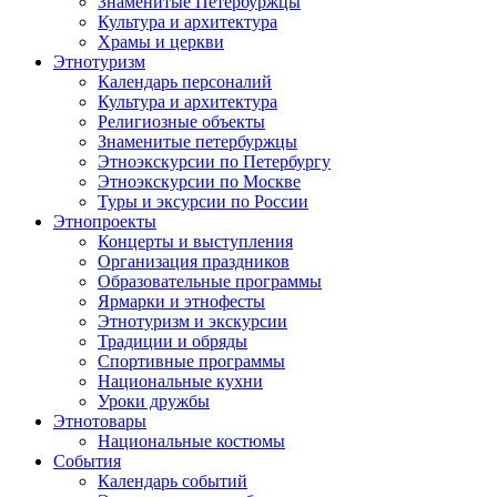
Знаменитые Петербуржцы
Культура и архитектура
Храмы и церкви
Этнотуризм
Календарь персоналий
Культура и архитектура
Религиозные объекты
Знаменитые петербуржцы
Этноэкскурсии по Петербургу
Этноэкскурсии по Москве
Туры и эксурсии по России
Этнопроекты
Концерты и выступления
Организация праздников
Образовательные программы
Ярмарки и этнофесты
Этнотуризм и экскурсии
Традиции и обряды
Спортивные программы
Национальные кухни
Уроки дружбы
Этнотовары
Национальные костюмы
События
Календарь событий