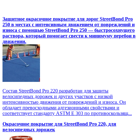
Защитное окрасочное покрытие для дорог StreetBond Pro
250 в местах с интенсивным движением от повреждений и
износа с помощью StreetBond Pro 250 — быстросохнущего
раствора, который помогает свести к минимуму перебои в
движении.
Состав StreetBond Pro 220 разработан для защиты
велосипедных дорожек и других участков с низкой
интенсивностью движения от повреждений и износа. Он
обладает превосходными адгезионными свойствами и
соответствует стандарту ASTM E 303 по противоскользящ...
Окрасочное покрытие для StreetBond Pro 220, для
велосипедных дорожек