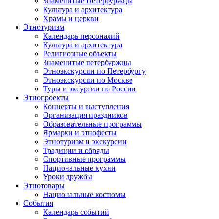
Знаменитые Петербуржцы
Культура и архитектура
Храмы и церкви
Этнотуризм
Календарь персоналий
Культура и архитектура
Религиозные объекты
Знаменитые петербуржцы
Этноэкскурсии по Петербургу
Этноэкскурсии по Москве
Туры и эксурсии по России
Этнопроекты
Концерты и выступления
Организация праздников
Образовательные программы
Ярмарки и этнофесты
Этнотуризм и экскурсии
Традиции и обряды
Спортивные программы
Национальные кухни
Уроки дружбы
Этнотовары
Национальные костюмы
События
Календарь событий