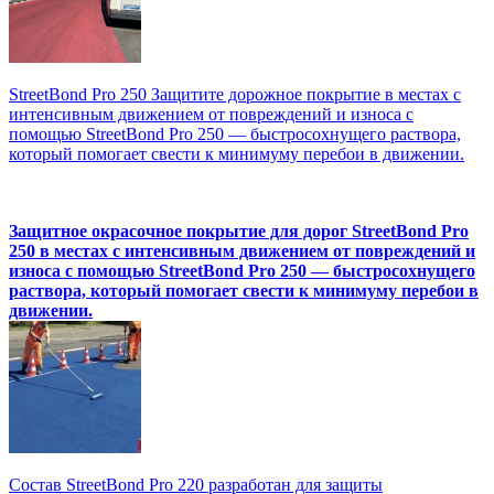
StreetBond Pro 250 Защитите дорожное покрытие в местах с
интенсивным движением от повреждений и износа с
помощью StreetBond Pro 250 — быстросохнущего раствора,
который помогает свести к минимуму перебои в движении.
Защитное окрасочное покрытие для дорог StreetBond Pro
250 в местах с интенсивным движением от повреждений и
износа с помощью StreetBond Pro 250 — быстросохнущего
раствора, который помогает свести к минимуму перебои в
движении.
Состав StreetBond Pro 220 разработан для защиты