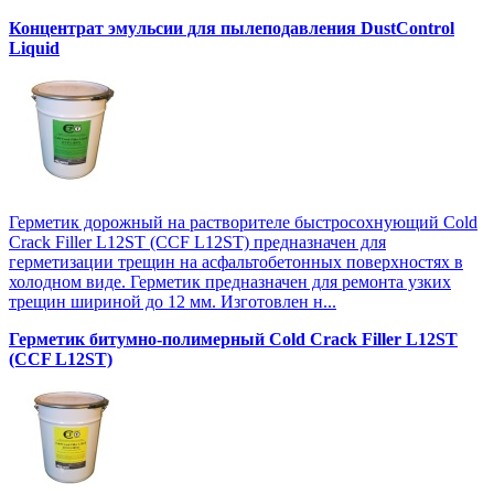
Концентрат эмульсии для пылеподавления DustControl
Liquid
Герметик дорожный на растворителе быстросохнующий Cold
Crack Filler L12SТ (CCF L12SТ) предназначен для
герметизации трещин на асфальтобетонных поверхностях в
холодном виде. Герметик предназначен для ремонта узких
трещин шириной до 12 мм. Изготовлен н...
Герметик битумно-полимерный Cold Crack Filler L12SТ
(CCF L12SТ)