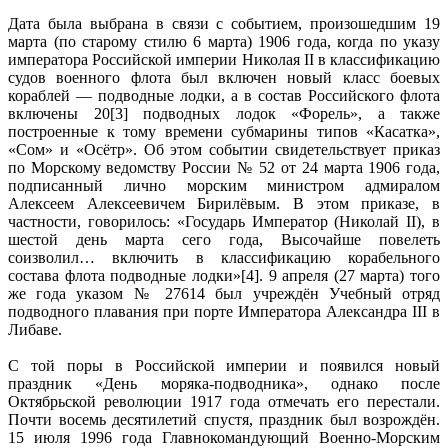
Дата была выбрана в связи с событием, произошедшим 19
марта (по старому стилю 6 марта) 1906 года, когда по указу
императора Российской империи Николая II в классификацию
судов военного флота был включен новый класс боевых
кораблей — подводные лодки, а в состав Российского флота
включены 20[3] подводных лодок «Форель», а также
построенные к тому времени субмарины типов «Касатка»,
«Сом» и «Осётр». Об этом событии свидетельствует приказ
по Морскому ведомству России № 52 от 24 марта 1906 года,
подписанный лично морским министром адмиралом
Алексеем Алексеевичем Бирилёвым. В этом приказе, в
частности, говорилось: «Государь Император (Николай II), в
шестой день марта сего года, Высочайше повелеть
соизволил… включить в классификацию корабельного
состава флота подводные лодки»[4]. 9 апреля (27 марта) того
же года указом № 27614 был учреждён Учебный отряд
подводного плавания при порте Императора Александра III в
Либаве.
С той поры в Российской империи и появился новый
праздник «День моряка-подводника», однако после
Октябрьской революции 1917 года отмечать его перестали.
Почти восемь десятилетий спустя, праздник был возрождён.
15 июля 1996 года Главнокомандующий Военно-Морским