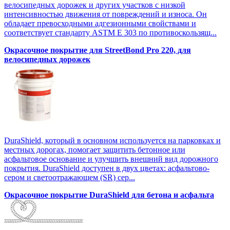
велосипедных дорожек и других участков с низкой
интенсивностью движения от повреждений и износа. Он
обладает превосходными адгезионными свойствами и
соответствует стандарту ASTM E 303 по противоскользящ...
Окрасочное покрытие для StreetBond Pro 220, для
велосипедных дорожек
DuraShield, который в основном используется на парковках и
местных дорогах, помогает защитить бетонное или
асфальтовое основание и улучшить внешний вид дорожного
покрытия. DuraShield доступен в двух цветах: асфальтово-
сером и светоотражающем (SR) сер...
Окрасочное покрытие DuraShield для бетона и асфальта