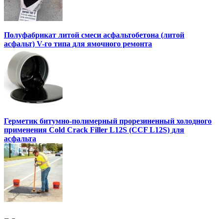
Полуфабрикат литой смеси асфальтобетона (литой
асфальт) V-го типа для ямочного ремонта
Герметик битумно-полимерный прорезиненный холодного
применения Cold Crack Filler L12S (ССF L12S) для
асфальта