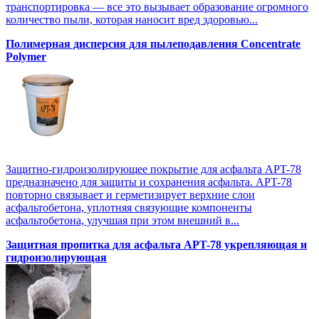
транспортировка — все это вызывает образование огромного
количество пыли, которая наносит вред здоровью...
Полимерная дисперсия для пылеподавления Concentrate
Polymer
Защитно-гидроизолирующее покрытие для асфальта APT-78
предназначено для защиты и сохранения асфальта. APT-78
повторно связывает и герметизирует верхние слои
асфальтобетона, уплотняя связующие компоненты
асфальтобетона, улучшая при этом внешний в...
Защитная пропитка для асфальта APT-78 укрепляющая и
гидроизолирующая