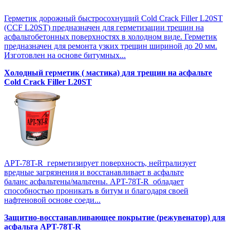
Герметик дорожный быстросохнущий Cold Crack Filler L20SТ
(CCF L20SТ) предназначен для герметизации трещин на
асфальтобетонных поверхностях в холодном виде. Герметик
предназначен для ремонта узких трещин шириной до 20 мм.
Изготовлен на основе битумных...
Холодный герметик ( мастика) для трещин на асфальте
Cold Crack Filler L20SТ
APT-78T-R герметизирует поверхность, нейтрализует
вредные загрязнения и восстанавливает в асфальте
баланс асфальтены/мальтены. APT-78T-R обладает
способностью проникать в битум и благодаря своей
нафтеновой основе соеди...
Защитно-восстанавливающее покрытие (режувенатор) для
асфальта APT-78T-R