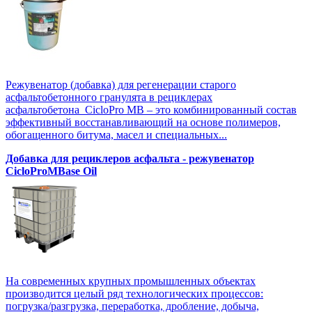
Режувенатор (добавка) для регенерации старого
асфальтобетонного гранулята в рециклерах
асфальтобетона CicloPro MB – это комбинированный состав
эффективный восстанавливающий на основе полимеров,
обогащенного битума, масел и специальных...
Добавка для рециклеров асфальта - режувенатор
CicloProMBase Oil
На современных крупных промышленных объектах
производится целый ряд технологических процессов:
погрузка/разгрузка, переработка, дробление, добыча,