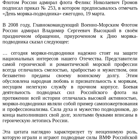
Флотом России адмирал флота Феликс Николаевич Громов
подписал приказ № 253, в котором предписывалось отмечать
«День моряка-подводника» ежегодно, 19 марта.
В 2008 году, Главнокомандующий Военно-Морским Флотом
России адмирал Владимир Сергеевич Высоцкий в своём
праздничном обращении, приуроченном к Дню моряка-
подводника сказал следующее:
… сегодня моряки-подводники надежно стоят на защите
национальных интересов нашего Отечества. Представители
самой героической и романтической морской профессии
всегда отличались смелостью, храбростью и мужеством, они
беззаветно преданы своему воинскому долгу. Этим
обусловлена народная любовь и признательность к морякам,
несущим нелегкую службу в прочном корпусе. Боевая
деятельность подводных сил Российского флота на
протяжении всей истории отличалась высокой активностью,
моряки-подводники являли собой пример самопожертвования
и профессионализма. Сила духа и мужество подводников, до
конца выполнивших свой долг, золотыми буквами вписаны в
героическую летопись России.
Эта цитата наглядно характеризует ту неоценимую роль,
которую играли и играют подводные силы ВМФ Российской