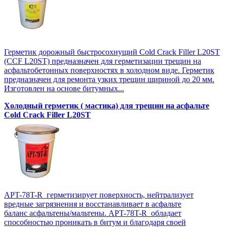
Герметик дорожный быстросохнущий Cold Crack Filler L20SТ
(CCF L20SТ) предназначен для герметизации трещин на
асфальтобетонных поверхностях в холодном виде. Герметик
предназначен для ремонта узких трещин шириной до 20 мм.
Изготовлен на основе битумных...
Холодный герметик ( мастика) для трещин на асфальте
Cold Crack Filler L20SТ
APT-78T-R герметизирует поверхность, нейтрализует
вредные загрязнения и восстанавливает в асфальте
баланс асфальтены/мальтены. APT-78T-R обладает
способностью проникать в битум и благодаря своей