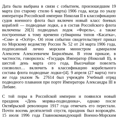
Дата была выбрана в связи с событием, произошедшим 19
марта (по старому стилю 6 марта) 1906 года, когда по указу
императора Российской империи Николая II в классификацию
судов военного флота был включен новый класс боевых
кораблей — подводные лодки, а в состав Российского флота
включены 20[3] подводных лодок «Форель», а также
построенные к тому времени субмарины типов «Касатка»,
«Сом» и «Осётр». Об этом событии свидетельствует приказ
по Морскому ведомству России № 52 от 24 марта 1906 года,
подписанный лично морским министром адмиралом
Алексеем Алексеевичем Бирилёвым. В этом приказе, в
частности, говорилось: «Государь Император (Николай II), в
шестой день марта сего года, Высочайше повелеть
соизволил… включить в классификацию корабельного
состава флота подводные лодки»[4]. 9 апреля (27 марта) того
же года указом № 27614 был учреждён Учебный отряд
подводного плавания при порте Императора Александра III в
Либаве.
С той поры в Российской империи и появился новый
праздник «День моряка-подводника», однако после
Октябрьской революции 1917 года отмечать его перестали.
Почти восемь десятилетий спустя, праздник был возрождён.
15 июля 1996 года Главнокомандующий Военно-Морским