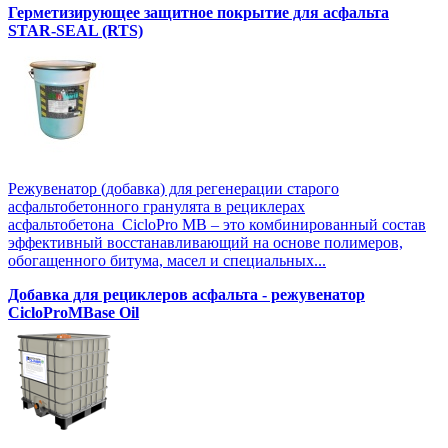
Герметизирующее защитное покрытие для асфальта
STAR-SEAL (RTS)
Режувенатор (добавка) для регенерации старого
асфальтобетонного гранулята в рециклерах
асфальтобетона CicloPro MB – это комбинированный состав
эффективный восстанавливающий на основе полимеров,
обогащенного битума, масел и специальных...
Добавка для рециклеров асфальта - режувенатор
CicloProMBase Oil