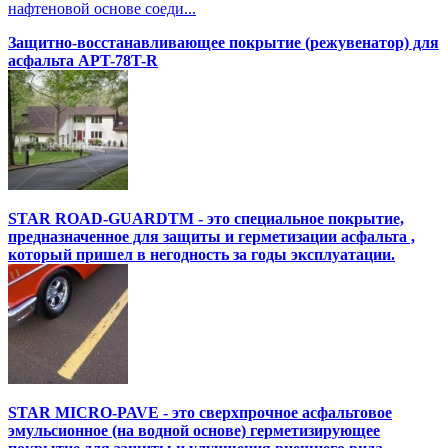
нафтеновой основе соеди...
Защитно-восстанавливающее покрытие (режувенатор) для
асфальта APT-78T-R
STAR ROAD-GUARDTM - это специальное покрытие,
предназначенное для защиты и герметизации асфальта ,
который пришел в негодность за годы эксплуатации.
STAR MICRO-PAVE - это сверхпрочное асфальтовое
эмульсионное (на водной основе) герметизирующее