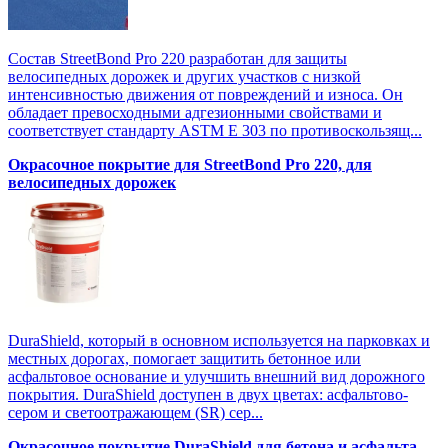
Состав StreetBond Pro 220 разработан для защиты
велосипедных дорожек и других участков с низкой
интенсивностью движения от повреждений и износа. Он
обладает превосходными адгезионными свойствами и
соответствует стандарту ASTM E 303 по противоскользящ...
Окрасочное покрытие для StreetBond Pro 220, для
велосипедных дорожек
DuraShield, который в основном используется на парковках и
местных дорогах, помогает защитить бетонное или
асфальтовое основание и улучшить внешний вид дорожного
покрытия. DuraShield доступен в двух цветах: асфальтово-
сером и светоотражающем (SR) сер...
Окрасочное покрытие DuraShield для бетона и асфальта