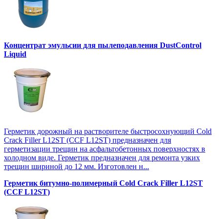
Концентрат эмульсии для пылеподавления DustControl
Liquid
Герметик дорожный на растворителе быстросохнующий Cold
Crack Filler L12SТ (CCF L12SТ) предназначен для
герметизации трещин на асфальтобетонных поверхностях в
холодном виде. Герметик предназначен для ремонта узких
трещин шириной до 12 мм. Изготовлен н...
Герметик битумно-полимерный Cold Crack Filler L12SТ
(CCF L12SТ)