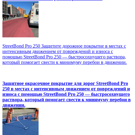
StreetBond Pro 250 Защитите дорожное покрытие в местах с
интенсивным движением от повреждений и износа с
помощью StreetBond Pro 250 — быстросохнущего раствора,
который помогает свести к минимуму перебои в движении.
Защитное окрасочное покрытие для дорог StreetBond Pro
250 в местах с интенсивным движением от повреждений и
износа с помощью StreetBond Pro 250 — быстросохнущего
раствора, который помогает свести к минимуму перебои в
движении.