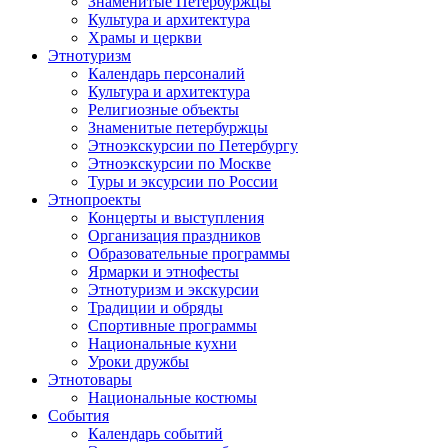
Знаменитые Петербуржцы
Культура и архитектура
Храмы и церкви
Этнотуризм
Календарь персоналий
Культура и архитектура
Религиозные объекты
Знаменитые петербуржцы
Этноэкскурсии по Петербургу
Этноэкскурсии по Москве
Туры и эксурсии по России
Этнопроекты
Концерты и выступления
Организация праздников
Образовательные программы
Ярмарки и этнофесты
Этнотуризм и экскурсии
Традиции и обряды
Спортивные программы
Национальные кухни
Уроки дружбы
Этнотовары
Национальные костюмы
События
Календарь событий