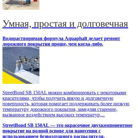
Умная, простая и долговечная
Водорастворимая формула Aquaphalt делает ремонт
дорожного покрытия проще, чем когда-либо.
StreetBond SB 150AL можно комбинировать с некоторыми
красителями, чтобы получить яркую и долговечную
поверхность, которая помогает поддерживать более низкую
температуру дорожного покрытия, замедляя старение,
вызванное воздействием высоких температур,...
StreetBond SB 150AL — это окрасочное двухкомпонентное
покрытие на водной основе для нанесения с
использованием безвоздушного распылителя.