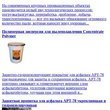
На современных крупных промышленных объектах
производится целый ряд технологических процессов:
погрузка/разгрузка, переработка, дробление, добыча,
транспортировка — все это вызывает образование огромного
количество пыли, которая наносит вред здоровью...
Полимерная дисперсия для пылеподавления Concentrate
Polymer
Защитно-гидроизолирующее покрытие для асфальта APT-78
предназначено для защиты и сохранения асфальта. APT-78
повторно связывает и герметизирует верхние слои
асфальтобетона, уплотняя связующие компоненты
асфальтобетона, улучшая при этом внешний в...
Защитная пропитка для асфальта APT-78 укрепляющая и
гидроизолирующая