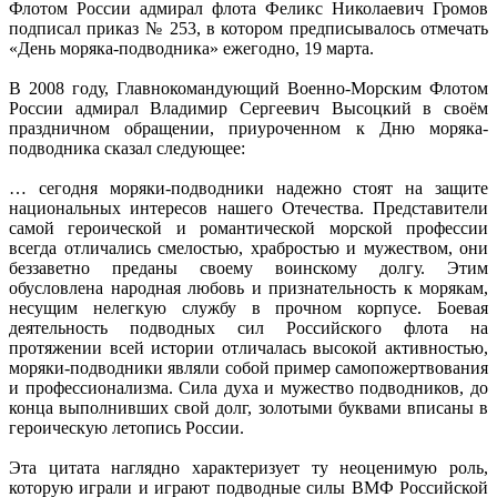
Флотом России адмирал флота Феликс Николаевич Громов
подписал приказ № 253, в котором предписывалось отмечать
«День моряка-подводника» ежегодно, 19 марта.
В 2008 году, Главнокомандующий Военно-Морским Флотом
России адмирал Владимир Сергеевич Высоцкий в своём
праздничном обращении, приуроченном к Дню моряка-
подводника сказал следующее:
… сегодня моряки-подводники надежно стоят на защите
национальных интересов нашего Отечества. Представители
самой героической и романтической морской профессии
всегда отличались смелостью, храбростью и мужеством, они
беззаветно преданы своему воинскому долгу. Этим
обусловлена народная любовь и признательность к морякам,
несущим нелегкую службу в прочном корпусе. Боевая
деятельность подводных сил Российского флота на
протяжении всей истории отличалась высокой активностью,
моряки-подводники являли собой пример самопожертвования
и профессионализма. Сила духа и мужество подводников, до
конца выполнивших свой долг, золотыми буквами вписаны в
героическую летопись России.
Эта цитата наглядно характеризует ту неоценимую роль,
которую играли и играют подводные силы ВМФ Российской