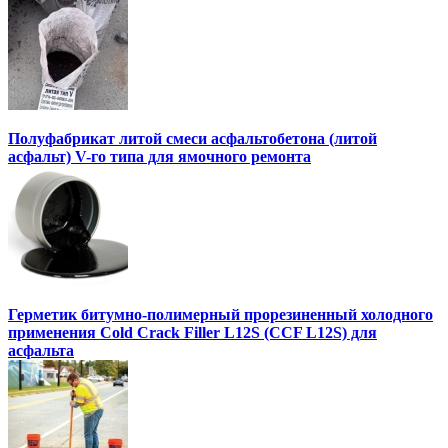
Полуфабрикат литой смеси асфальтобетона (литой
асфальт) V-го типа для ямочного ремонта
Герметик битумно-полимерный прорезиненный холодного
применения Cold Crack Filler L12S (ССF L12S) для
асфальта