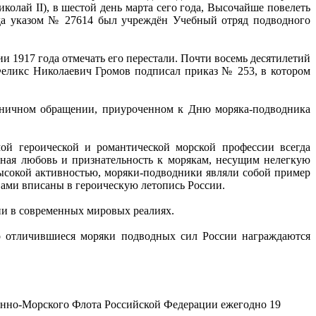
олай II), в шестой день марта сего года, Высочайше повелеть
ода указом № 27614 был учреждён Учебный отряд подводного
 1917 года отмечать его перестали. Почти восемь десятилетий
еликс Николаевич Громов подписал приказ № 253, в котором
дничном обращении, приуроченном к Дню моряка-подводника
ой героической и романтической морской профессии всегда
дная любовь и признательность к морякам, несущим нелегкую
высокой активностью, моряки-подводники являли собой пример
вами вписаны в героическую летопись России.
ии в современных мировых реалиях.
о отличившиеся моряки подводных сил России награждаются
енно-Морского Флота Российской Федерации ежегодно 19