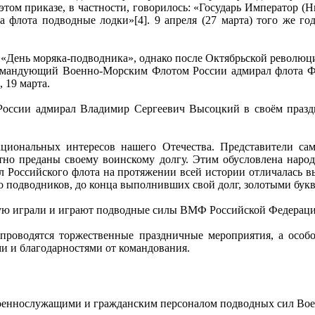
м приказе, в частности, говорилось: «Государь Император (Ник
а флота подводные лодки»[4]. 9 апреля (27 марта) того же г
«День моряка-подводника», однако после Октябрьской революции
окомандующий Военно-Морским Флотом России адмирал флота Ф
 19 марта.
оссии адмирал Владимир Сергеевич Высоцкий в своём праз
циональных интересов нашего Отечества. Представители сам
етно преданы своему воинскому долгу. Этим обусловлена наро
ил Российского флота на протяжении всей истории отличалась 
о подводников, до конца выполнивших свой долг, золотыми бук
орую играли и играют подводные силы ВМФ Российской Федерац
проводятся торжественные праздничные мероприятия, а особ
и и благодарностями от командования.
военнослужащими и гражданским персоналом подводных сил Во