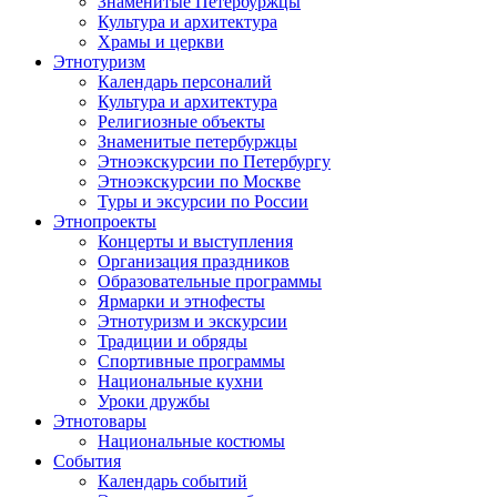
Знаменитые Петербуржцы
Культура и архитектура
Храмы и церкви
Этнотуризм
Календарь персоналий
Культура и архитектура
Религиозные объекты
Знаменитые петербуржцы
Этноэкскурсии по Петербургу
Этноэкскурсии по Москве
Туры и эксурсии по России
Этнопроекты
Концерты и выступления
Организация праздников
Образовательные программы
Ярмарки и этнофесты
Этнотуризм и экскурсии
Традиции и обряды
Спортивные программы
Национальные кухни
Уроки дружбы
Этнотовары
Национальные костюмы
События
Календарь событий