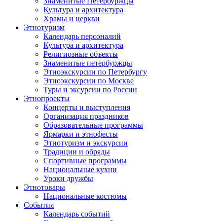
Знаменитые Петербуржцы
Культура и архитектура
Храмы и церкви
Этнотуризм
Календарь персоналий
Культура и архитектура
Религиозные объекты
Знаменитые петербуржцы
Этноэкскурсии по Петербургу
Этноэкскурсии по Москве
Туры и эксурсии по России
Этнопроекты
Концерты и выступления
Организация праздников
Образовательные программы
Ярмарки и этнофесты
Этнотуризм и экскурсии
Традиции и обряды
Спортивные программы
Национальные кухни
Уроки дружбы
Этнотовары
Национальные костюмы
События
Календарь событий