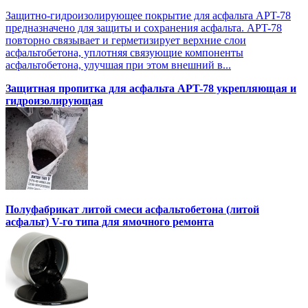
Защитно-гидроизолирующее покрытие для асфальта APT-78
предназначено для защиты и сохранения асфальта. APT-78
повторно связывает и герметизирует верхние слои
асфальтобетона, уплотняя связующие компоненты
асфальтобетона, улучшая при этом внешний в...
Защитная пропитка для асфальта APT-78 укрепляющая и
гидроизолирующая
Полуфабрикат литой смеси асфальтобетона (литой
асфальт) V-го типа для ямочного ремонта