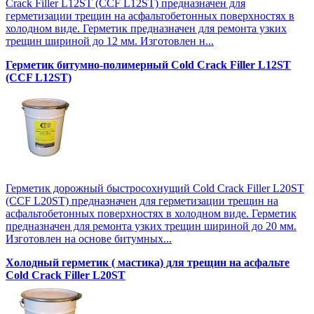
Crack Filler L12SТ (CCF L12SТ) предназначен для
герметизации трещин на асфальтобетонных поверхностях в
холодном виде. Герметик предназначен для ремонта узких
трещин шириной до 12 мм. Изготовлен н...
Герметик битумно-полимерный Cold Crack Filler L12SТ
(CCF L12SТ)
Герметик дорожный быстросохнущий Cold Crack Filler L20SТ
(CCF L20SТ) предназначен для герметизации трещин на
асфальтобетонных поверхностях в холодном виде. Герметик
предназначен для ремонта узких трещин шириной до 20 мм.
Изготовлен на основе битумных...
Холодный герметик ( мастика) для трещин на асфальте
Cold Crack Filler L20SТ