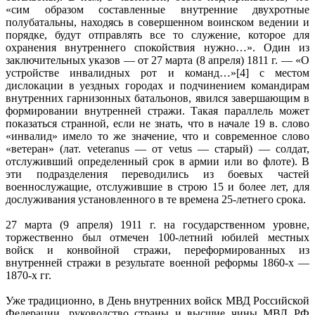
«сим образом составленные внутренние двухротные
полубатальны, находясь в совершенном воинском ведении и
порядке, будут отправлять все то служение, которое для
охранения внутреннего спокойствия нужно…». Один из
заключительных указов — от 27 марта (8 апреля) 1811 г. — «О
устройстве инвалидных рот и команд…»[4] с местом
дислокации в уездных городах и подчинением командирам
внутренних гарнизонных батальонов, явился завершающим в
формировании внутренней стражи. Такая параллель может
показаться странной, если не знать, что в начале 19 в. слово
«инвалид» имело то же значение, что и современное слово
«ветеран» (лат. veteranus — от vetus — старый) — солдат,
отслуживший определенный срок в армии или во флоте). В
эти подразделения переводились из боевых частей
военнослужащие, отслужившие в строю 15 и более лет, для
дослуживания установленного в те времена 25-летнего срока.
27 марта (9 апреля) 1911 г. на государственном уровне,
торжественно был отмечен 100-летний юбилей местных
войск и конвойной стражи, переформированных из
внутренней стражи в результате военной реформы 1860-х —
1870-х гг.
Уже традиционно, в День внутренних войск МВД Российской
Федерации, руководство страны и высшие чины МВД РФ