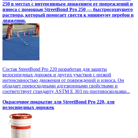
250 в местах с интенсивным движением от повреждений и
износа с помощью StreetBond Pro 250 — быстросохнущего
раствора, который помогает свести к минимуму перебои в
движении.
Состав StreetBond Pro 220 разработан для защиты
велосипедных дорожек и других участков с низкой
интенсивностью движения от повреждений и износа. Он
обладает превосходными адгезионными свойствами и
соответствует стандарту ASTM E 303 по противоскользящ...
Окрасочное покрытие для StreetBond Pro 220, для
велосипедных дорожек