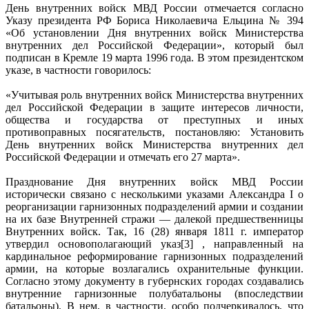
День внутренних войск МВД России отмечается согласно
Указу президента РФ Бориса Николаевича Ельцина № 394
«Об установлении Дня внутренних войск Министерства
внутренних дел Российской Федерации», который был
подписан в Кремле 19 марта 1996 года. В этом президентском
указе, в частности говорилось:
«Учитывая роль внутренних войск Министерства внутренних
дел Российской Федерации в защите интересов личности,
общества и государства от преступных и иных
противоправных посягательств, постановляю: Установить
День внутренних войск Министерства внутренних дел
Российской Федерации и отмечать его 27 марта».
Празднование Дня внутренних войск МВД России
исторически связано с несколькими указами Александра I о
реорганизации гарнизонных подразделений армии и создании
на их базе Внутренней стражи — далекой предшественницы
Внутренних войск. Так, 16 (28) января 1811 г. император
утвердил основополагающий указ[3] , направленный на
кардинальное реформирование гарнизонных подразделений
армии, на которые возлагались охранительные функции.
Согласно этому документу в губернских городах создавались
внутренние гарнизонные полубатальоны (впоследствии
батальоны). В нем, в частности, особо подчеркивалось, что