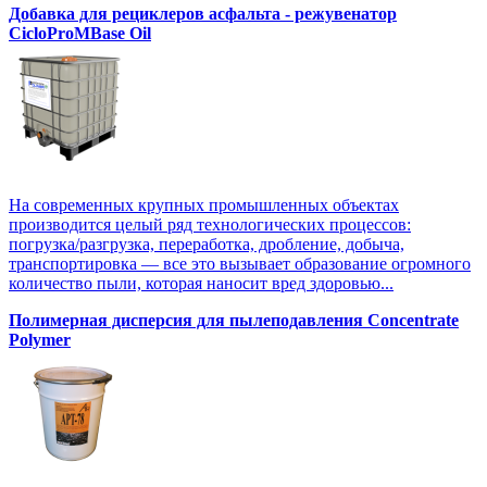
Добавка для рециклеров асфальта - режувенатор
CicloProMBase Oil
На современных крупных промышленных объектах
производится целый ряд технологических процессов:
погрузка/разгрузка, переработка, дробление, добыча,
транспортировка — все это вызывает образование огромного
количество пыли, которая наносит вред здоровью...
Полимерная дисперсия для пылеподавления Concentrate
Polymer