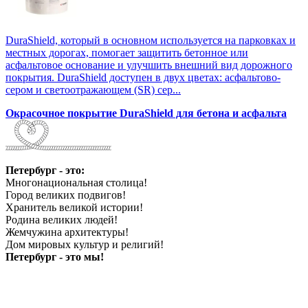
DuraShield, который в основном используется на парковках и
местных дорогах, помогает защитить бетонное или
асфальтовое основание и улучшить внешний вид дорожного
покрытия. DuraShield доступен в двух цветах: асфальтово-
сером и светоотражающем (SR) сер...
Окрасочное покрытие DuraShield для бетона и асфальта
Петербург - это:
Многонациональная столица!
Город великих подвигов!
Хранитель великой истории!
Родина великих людей!
Жемчужина архитектуры!
Дом мировых культур и религий!
Петербург - это мы!