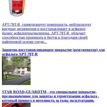
APT-78T-R герметизирует поверхность, нейтрализует
вредные загрязнения и восстанавливает в асфальте
баланс асфальтены/мальтены. APT-78T-R обладает
способностью проникать в битум и благодаря своей
нафтеновой основе соеди...
Защитно-восстанавливающее покрытие (режувенатор) для
асфальта APT-78T-R
STAR ROAD-GUARDTM - это специальное покрытие,
предназначенное для защиты и герметизации асфальта ,
который пришел в негодность за годы эксплуатации.