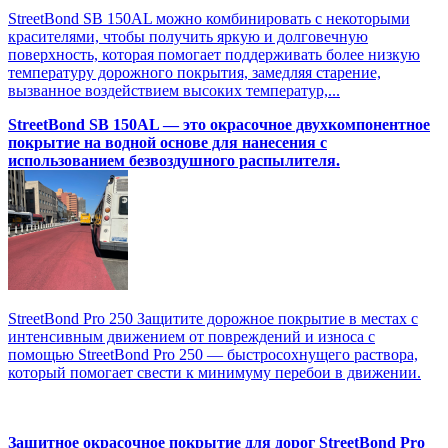
StreetBond SB 150AL можно комбинировать с некоторыми
красителями, чтобы получить яркую и долговечную
поверхность, которая помогает поддерживать более низкую
температуру дорожного покрытия, замедляя старение,
вызванное воздействием высоких температур,...
StreetBond SB 150AL — это окрасочное двухкомпонентное
покрытие на водной основе для нанесения с
использованием безвоздушного распылителя.
StreetBond Pro 250 Защитите дорожное покрытие в местах с
интенсивным движением от повреждений и износа с
помощью StreetBond Pro 250 — быстросохнущего раствора,
который помогает свести к минимуму перебои в движении.
Защитное окрасочное покрытие для дорог StreetBond Pro