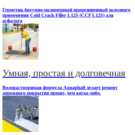
Герметик битумно-полимерный прорезиненный холодного
применения Cold Crack Filler L12S (ССF L12S) для
асфальта
Умная, простая и долговечная
Водорастворимая формула Aquaphalt делает ремонт
дорожного покрытия проще, чем когда-либо.