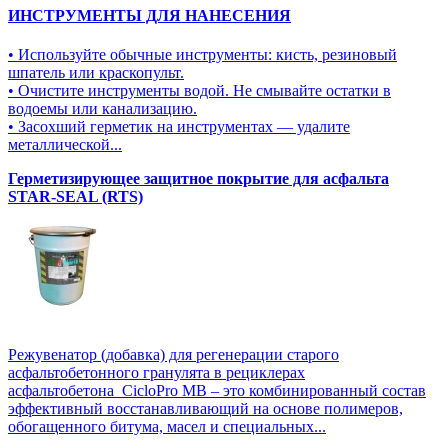
ИНСТРУМЕНТЫ ДЛЯ НАНЕСЕНИЯ
• Используйте обычные инструменты: кисть, резиновый
шпатель или краскопульт.
• Очистите инструменты водой. Не смывайте остатки в
водоемы или канализацию.
• Засохший герметик на инструментах — удалите
металлической...
Герметизирующее защитное покрытие для асфальта
STAR-SEAL (RTS)
Режувенатор (добавка) для регенерации старого
асфальтобетонного гранулята в рециклерах
асфальтобетона CicloPro MB – это комбинированный состав
эффективный восстанавливающий на основе полимеров,
обогащенного битума, масел и специальных...