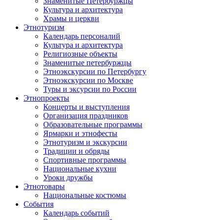
Знаменитые Петербуржцы
Культура и архитектура
Храмы и церкви
Этнотуризм
Календарь персоналий
Культура и архитектура
Религиозные объекты
Знаменитые петербуржцы
Этноэкскурсии по Петербургу
Этноэкскурсии по Москве
Туры и эксурсии по России
Этнопроекты
Концерты и выступления
Организация праздников
Образовательные программы
Ярмарки и этнофесты
Этнотуризм и экскурсии
Традиции и обряды
Спортивные программы
Национальные кухни
Уроки дружбы
Этнотовары
Национальные костюмы
События
Календарь событий