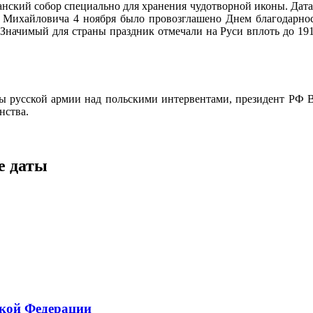
кий собор специально для хранения чудотворной иконы. Дата п
я Михайловича 4 ноября было провозглашено Днем благодарнос
Значимый для страны праздник отмечали на Руси вплоть до 191
ы русской армии над польскими интервентами, президент РФ В
нства.
е даты
ской Федерации