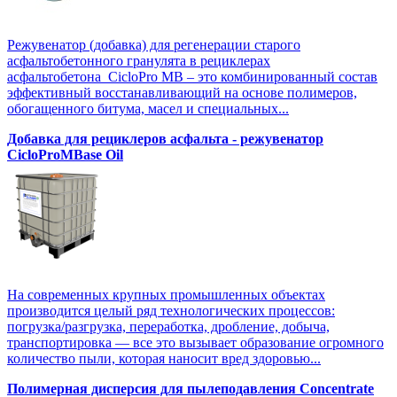
Режувенатор (добавка) для регенерации старого
асфальтобетонного гранулята в рециклерах
асфальтобетона CicloPro MB – это комбинированный состав
эффективный восстанавливающий на основе полимеров,
обогащенного битума, масел и специальных...
Добавка для рециклеров асфальта - режувенатор
CicloProMBase Oil
На современных крупных промышленных объектах
производится целый ряд технологических процессов:
погрузка/разгрузка, переработка, дробление, добыча,
транспортировка — все это вызывает образование огромного
количество пыли, которая наносит вред здоровью...
Полимерная дисперсия для пылеподавления Concentrate