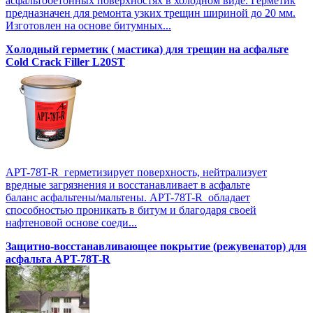
асфальтобетонных поверхностях в холодном виде. Герметик
предназначен для ремонта узких трещин шириной до 20 мм.
Изготовлен на основе битумных...
Холодный герметик ( мастика) для трещин на асфальте
Cold Crack Filler L20SТ
APT-78T-R герметизирует поверхность, нейтрализует
вредные загрязнения и восстанавливает в асфальте
баланс асфальтены/мальтены. APT-78T-R обладает
способностью проникать в битум и благодаря своей
нафтеновой основе соеди...
Защитно-восстанавливающее покрытие (режувенатор) для
асфальта APT-78T-R