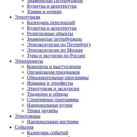
Знаменитые Петербуржцы
Культура и архитектура
Храмы и церкви
Этнотуризм
Календарь персоналий
Культура и архитектура
Религиозные объекты
Знаменитые петербуржцы
Этноэкскурсии по Петербургу
Этноэкскурсии по Москве
Туры и эксурсии по России
Этнопроекты
Концерты и выступления
Организация праздников
Образовательные программы
Ярмарки и этнофесты
Этнотуризм и экскурсии
Традиции и обряды
Спортивные программы
Национальные кухни
Уроки дружбы
Этнотовары
Национальные костюмы
События
Календарь событий