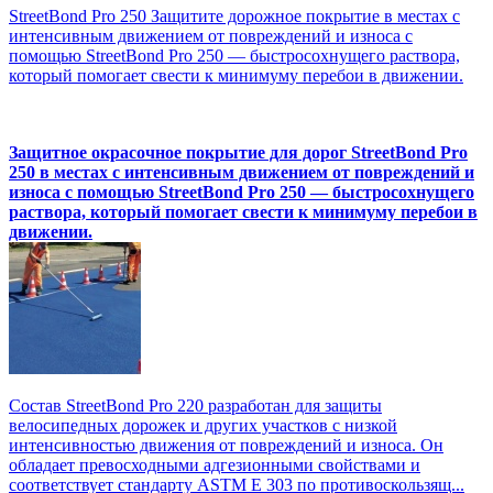
StreetBond Pro 250 Защитите дорожное покрытие в местах с
интенсивным движением от повреждений и износа с
помощью StreetBond Pro 250 — быстросохнущего раствора,
который помогает свести к минимуму перебои в движении.
Защитное окрасочное покрытие для дорог StreetBond Pro
250 в местах с интенсивным движением от повреждений и
износа с помощью StreetBond Pro 250 — быстросохнущего
раствора, который помогает свести к минимуму перебои в
движении.
Состав StreetBond Pro 220 разработан для защиты
велосипедных дорожек и других участков с низкой
интенсивностью движения от повреждений и износа. Он
обладает превосходными адгезионными свойствами и
соответствует стандарту ASTM E 303 по противоскользящ...