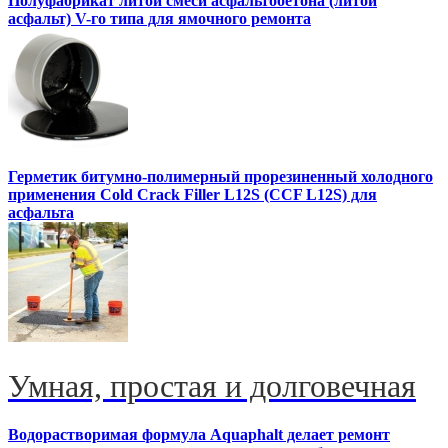
Полуфабрикат литой смеси асфальтобетона (литой
асфальт) V-го типа для ямочного ремонта
Герметик битумно-полимерный прорезиненный холодного
применения Cold Crack Filler L12S (ССF L12S) для
асфальта
Умная, простая и долговечная
Водорастворимая формула Aquaphalt делает ремонт