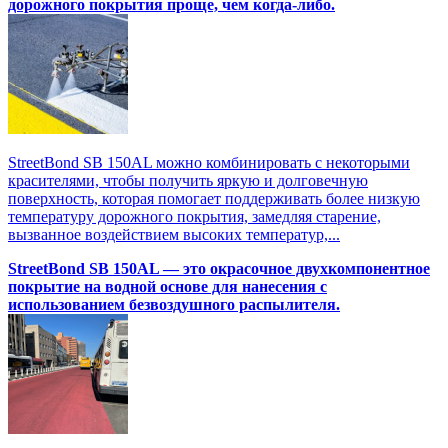
дорожного покрытия проще, чем когда-либо.
StreetBond SB 150AL можно комбинировать с некоторыми
красителями, чтобы получить яркую и долговечную
поверхность, которая помогает поддерживать более низкую
температуру дорожного покрытия, замедляя старение,
вызванное воздействием высоких температур,...
StreetBond SB 150AL — это окрасочное двухкомпонентное
покрытие на водной основе для нанесения с
использованием безвоздушного распылителя.