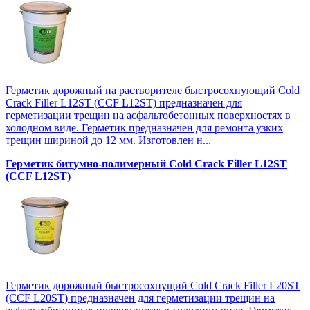
Герметик дорожный на растворителе быстросохнующий Cold
Crack Filler L12SТ (CCF L12SТ) предназначен для
герметизации трещин на асфальтобетонных поверхностях в
холодном виде. Герметик предназначен для ремонта узких
трещин шириной до 12 мм. Изготовлен н...
Герметик битумно-полимерный Cold Crack Filler L12SТ
(CCF L12SТ)
Герметик дорожный быстросохнущий Cold Crack Filler L20SТ
(CCF L20SТ) предназначен для герметизации трещин на