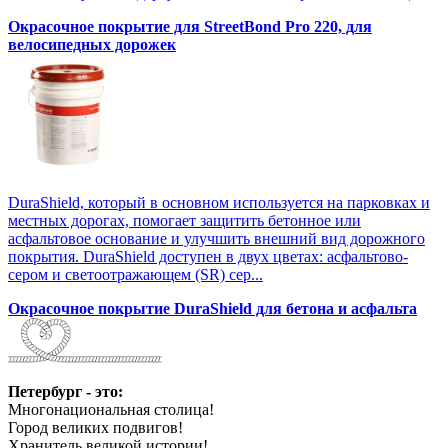
Окрасочное покрытие для StreetBond Pro 220, для
велосипедных дорожек
DuraShield, который в основном используется на парковках и
местных дорогах, помогает защитить бетонное или
асфальтовое основание и улучшить внешний вид дорожного
покрытия. DuraShield доступен в двух цветах: асфальтово-
сером и светоотражающем (SR) сер...
Окрасочное покрытие DuraShield для бетона и асфальта
Петербург - это:
Многонациональная столица!
Город великих подвигов!
Хранитель великой истории!