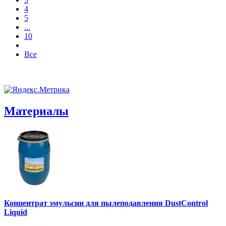
4
5
...
10
Все
Материалы
Концентрат эмульсии для пылеподавления DustControl
Liquid