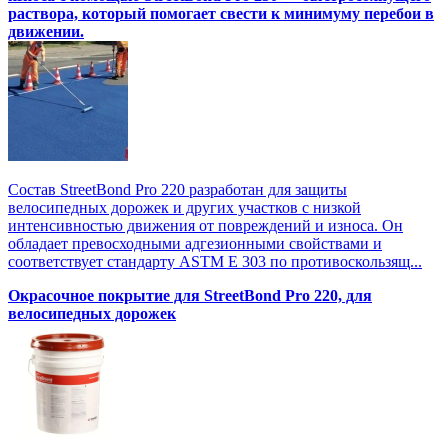
раствора, который помогает свести к минимуму перебои в
движении.
Состав StreetBond Pro 220 разработан для защиты
велосипедных дорожек и других участков с низкой
интенсивностью движения от повреждений и износа. Он
обладает превосходными адгезионными свойствами и
соответствует стандарту ASTM E 303 по противоскользящ...
Окрасочное покрытие для StreetBond Pro 220, для
велосипедных дорожек