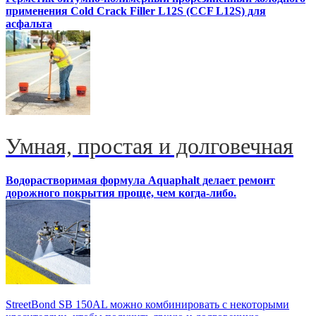
применения Cold Crack Filler L12S (ССF L12S) для
асфальта
Умная, простая и долговечная
Водорастворимая формула Aquaphalt делает ремонт
дорожного покрытия проще, чем когда-либо.
StreetBond SB 150AL можно комбинировать с некоторыми