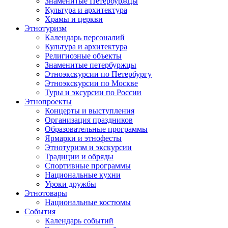
Знаменитые Петербуржцы
Культура и архитектура
Храмы и церкви
Этнотуризм
Календарь персоналий
Культура и архитектура
Религиозные объекты
Знаменитые петербуржцы
Этноэкскурсии по Петербургу
Этноэкскурсии по Москве
Туры и эксурсии по России
Этнопроекты
Концерты и выступления
Организация праздников
Образовательные программы
Ярмарки и этнофесты
Этнотуризм и экскурсии
Традиции и обряды
Спортивные программы
Национальные кухни
Уроки дружбы
Этнотовары
Национальные костюмы
События
Календарь событий