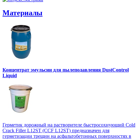
Материалы
Концентрат эмульсии для пылеподавления DustControl
Liquid
Герметик дорожный на растворителе быстросохнующий Cold
Crack Filler L12SТ (CCF L12SТ) предназначен для
герметизации трещин на асфальтобетонных поверхностях в