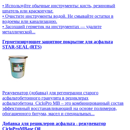
• Используйте обычные инструменты: кисть, резиновый
шпатель или краскопульт.
• Очистите инструменты водой. Не смывайте остатки в
водоемы или канализацию.
• Засохший герметик на инструментах — удалите
металлической...
Герметизирующее защитное покрытие для асфальта
STAR-SEAL (RTS)
Режувенатор (добавка) для регенерации старого
асфальтобетонного гранулята в рециклерах
асфальтобетона CicloPro MB – это комбинированный состав
эффективный восстанавливающий на основе полимеров,
обогащенного битума, масел и специальных...
Добавка для рециклеров асфальта - режувенатор
CicloProMBase Oil