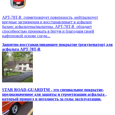
APT-78T-R герметизирует поверхность, нейтрализует
вредные загрязнения и восстанавливает в асфальте
баланс асфальтены/мальтены. APT-78T-R обладает
способностью проникать в битум и благодаря своей
нафтеновой основе соеди...
Защитно-восстанавливающее покрытие (режувенатор) для
асфальта APT-78T-R
STAR ROAD-GUARDTM - это специальное покрытие,
предназначенное для защиты и герметизации асфальта ,
который пришел в негодность за годы эксплуатации.