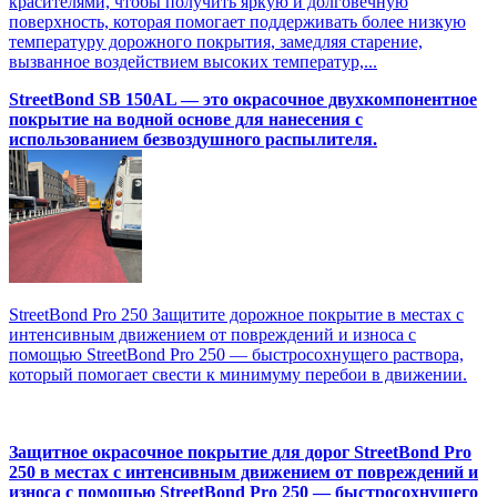
красителями, чтобы получить яркую и долговечную
поверхность, которая помогает поддерживать более низкую
температуру дорожного покрытия, замедляя старение,
вызванное воздействием высоких температур,...
StreetBond SB 150AL — это окрасочное двухкомпонентное
покрытие на водной основе для нанесения с
использованием безвоздушного распылителя.
StreetBond Pro 250 Защитите дорожное покрытие в местах с
интенсивным движением от повреждений и износа с
помощью StreetBond Pro 250 — быстросохнущего раствора,
который помогает свести к минимуму перебои в движении.
Защитное окрасочное покрытие для дорог StreetBond Pro
250 в местах с интенсивным движением от повреждений и
износа с помощью StreetBond Pro 250 — быстросохнущего