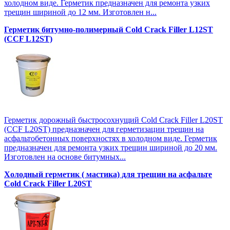
холодном виде. Герметик предназначен для ремонта узких
трещин шириной до 12 мм. Изготовлен н...
Герметик битумно-полимерный Cold Crack Filler L12SТ
(CCF L12SТ)
Герметик дорожный быстросохнущий Cold Crack Filler L20SТ
(CCF L20SТ) предназначен для герметизации трещин на
асфальтобетонных поверхностях в холодном виде. Герметик
предназначен для ремонта узких трещин шириной до 20 мм.
Изготовлен на основе битумных...
Холодный герметик ( мастика) для трещин на асфальте
Cold Crack Filler L20SТ