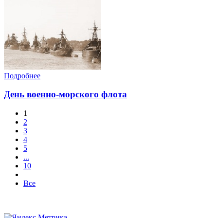
Подробнее
День военно-морского флота
1
2
3
4
5
...
10
Все