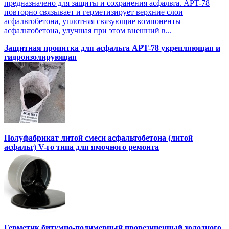
предназначено для защиты и сохранения асфальта. APT-78
повторно связывает и герметизирует верхние слои
асфальтобетона, уплотняя связующие компоненты
асфальтобетона, улучшая при этом внешний в...
Защитная пропитка для асфальта APT-78 укрепляющая и
гидроизолирующая
Полуфабрикат литой смеси асфальтобетона (литой
асфальт) V-го типа для ямочного ремонта
Герметик битумно-полимерный прорезиненный холодного