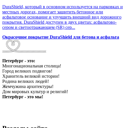
DuraShield, который в основном используется на парковках и
местных дорогах, помогает защитить бетонное или
асфальтовое основание и улучшить внешний вид дорожного
покрытия. DuraShield доступен в двух цветах: асфальтово-
сером и светоотражающем (SR) сер...
Окрасочное покрытие DuraShield для бетона и асфальта
Петербург - это:
Многонациональная столица!
Город великих подвигов!
Хранитель великой истории!
Родина великих людей!
Жемчужина архитектуры!
Дом мировых культур и религий!
Петербург - это мы!