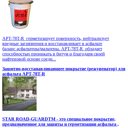
APT-78T-R герметизирует поверхность, нейтрализует
вредные загрязнения и восстанавливает в асфальте
баланс асфальтены/мальтены. APT-78T-R обладает
способностью проникать в битум и благодаря своей
нафтеновой основе соеди...
Защитно-восстанавливающее покрытие (режувенатор) для
асфальта APT-78T-R
STAR ROAD-GUARDTM - это специальное покрытие,
предназначенное для защиты и герметизации асфальта ,