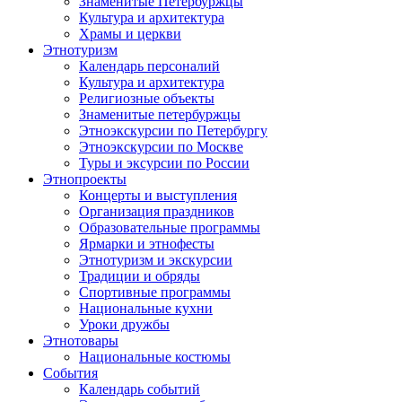
Знаменитые Петербуржцы
Культура и архитектура
Храмы и церкви
Этнотуризм
Календарь персоналий
Культура и архитектура
Религиозные объекты
Знаменитые петербуржцы
Этноэкскурсии по Петербургу
Этноэкскурсии по Москве
Туры и эксурсии по России
Этнопроекты
Концерты и выступления
Организация праздников
Образовательные программы
Ярмарки и этнофесты
Этнотуризм и экскурсии
Традиции и обряды
Спортивные программы
Национальные кухни
Уроки дружбы
Этнотовары
Национальные костюмы
События
Календарь событий