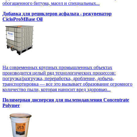
обогащенного битума, масел и специальных...
Добавка для рециклеров асфальта - режувенатор
CicloProMBase Oil
На современных крупных промышленных объектах
производится целый ряд технологических процессов:
погрузка/разгрузка, переработка, дробление, добыча,
транспортировка — все это вызывает образование огромного
количество пыли, которая наносит вред здоровью...
Полимерная дисперсия для пылеподавления Concentrate
Polymer