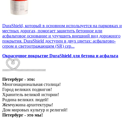
DuraShield, который в основном используется на парковках и
местных дорогах, помогает защитить бетонное или
асфальтовое основание и улучшить внешний вид дорожного
покрытия. DuraShield доступен в двух цветах: асфальтово-
сером и светоотражающем (SR) сер...
Окрасочное покрытие DuraShield для бетона и асфальта
Петербург - это:
Многонациональная столица!
Город великих подвигов!
Хранитель великой истории!
Родина великих людей!
Жемчужина архитектуры!
Дом мировых культур и религий!
Петербург - это мы!