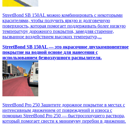
StreetBond SB 150AL можно комбинировать с некоторыми
красителями, чтобы получить яркую и долговечную
поверхность, которая помогает поддерживать более низкую
температуру дорожного покрытия, замедляя старение,
вызванное воздействием высоких температур,...
StreetBond SB 150AL — это окрасочное двухкомпонентное
покрытие на водной основе для нанесения с
использованием безвоздушного распылителя.
StreetBond Pro 250 Защитите дорожное покрытие в местах с
интенсивным движением от повреждений и износа с
помощью StreetBond Pro 250 — быстросохнущего раствора,
который помогает свести к минимуму перебои в движении.