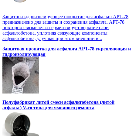
Защитно-гидроизолирующее покрытие для асфальта APT-78
предназначено для защиты и сохранения асфальта. APT-78
повторно связывает и герметизирует верхние слои
асфальтобетона, уплотняя связующие компоненты
асфальтобетона, улучшая при этом внешний в...
Защитная пропитка для асфальта APT-78 укрепляющая и
гидроизолирующая
Полуфабрикат литой смеси асфальтобетона (литой
асфальт) V-го типа для ямочного ремонта