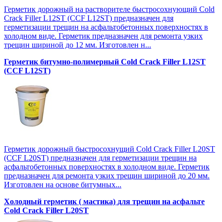
Герметик дорожный на растворителе быстросохнующий Cold
Crack Filler L12SТ (CCF L12SТ) предназначен для
герметизации трещин на асфальтобетонных поверхностях в
холодном виде. Герметик предназначен для ремонта узких
трещин шириной до 12 мм. Изготовлен н...
Герметик битумно-полимерный Cold Crack Filler L12SТ
(CCF L12SТ)
Герметик дорожный быстросохнущий Cold Crack Filler L20SТ
(CCF L20SТ) предназначен для герметизации трещин на
асфальтобетонных поверхностях в холодном виде. Герметик
предназначен для ремонта узких трещин шириной до 20 мм.
Изготовлен на основе битумных...
Холодный герметик ( мастика) для трещин на асфальте
Cold Crack Filler L20SТ