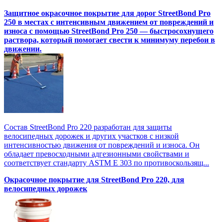
Защитное окрасочное покрытие для дорог StreetBond Pro
250 в местах с интенсивным движением от повреждений и
износа с помощью StreetBond Pro 250 — быстросохнущего
раствора, который помогает свести к минимуму перебои в
движении.
Состав StreetBond Pro 220 разработан для защиты
велосипедных дорожек и других участков с низкой
интенсивностью движения от повреждений и износа. Он
обладает превосходными адгезионными свойствами и
соответствует стандарту ASTM E 303 по противоскользящ...
Окрасочное покрытие для StreetBond Pro 220, для
велосипедных дорожек