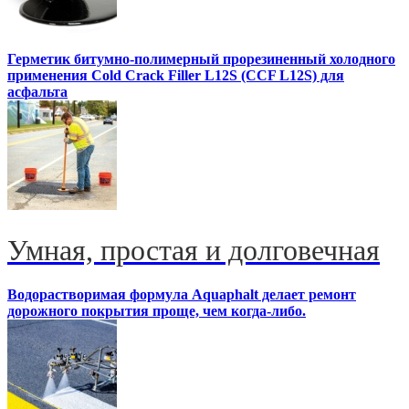
Герметик битумно-полимерный прорезиненный холодного
применения Cold Crack Filler L12S (ССF L12S) для
асфальта
Умная, простая и долговечная
Водорастворимая формула Aquaphalt делает ремонт
дорожного покрытия проще, чем когда-либо.