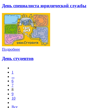
День специалиста юридической службы
Подробнее
День студентов
1
...
6
7
8
9
10
Все