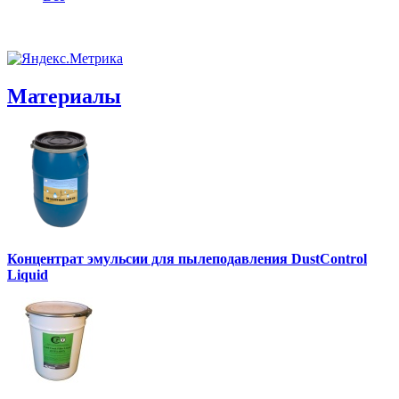
Материалы
Концентрат эмульсии для пылеподавления DustControl
Liquid