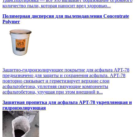
транспортировка — все это вызывает образование огромного
количество пыли, которая наносит вред здоровью...
Полимерная дисперсия для пылеподавления Concentrate
Polymer
Защитно-гидроизолирующее покрытие для асфальта APT-78
предназначено для защиты и сохранения асфальта. APT-78
повторно связывает и герметизирует верхние слои
асфальтобетона, уплотняя связующие компоненты
асфальтобетона, улучшая при этом внешний в...
Защитная пропитка для асфальта APT-78 укрепляющая и
гидроизолирующая