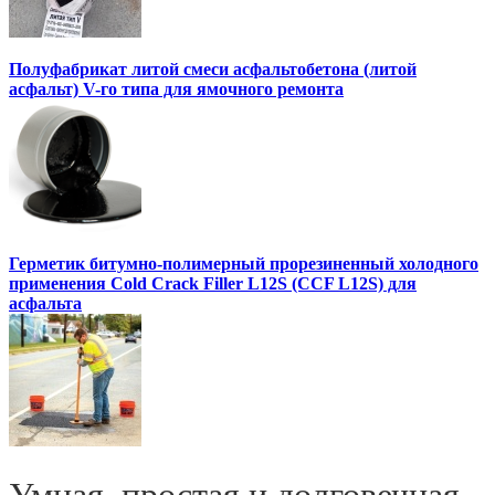
Полуфабрикат литой смеси асфальтобетона (литой
асфальт) V-го типа для ямочного ремонта
Герметик битумно-полимерный прорезиненный холодного
применения Cold Crack Filler L12S (ССF L12S) для
асфальта
Умная, простая и долговечная