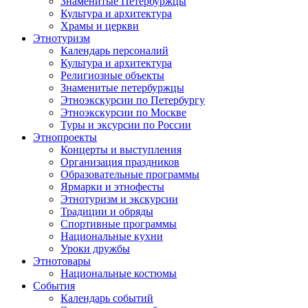
Знаменитые Петербуржцы
Культура и архитектура
Храмы и церкви
Этнотуризм
Календарь персоналий
Культура и архитектура
Религиозные объекты
Знаменитые петербуржцы
Этноэкскурсии по Петербургу
Этноэкскурсии по Москве
Туры и эксурсии по России
Этнопроекты
Концерты и выступления
Организация праздников
Образовательные программы
Ярмарки и этнофесты
Этнотуризм и экскурсии
Традиции и обряды
Спортивные программы
Национальные кухни
Уроки дружбы
Этнотовары
Национальные костюмы
События
Календарь событий