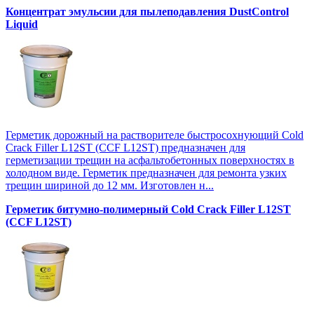
Концентрат эмульсии для пылеподавления DustControl
Liquid
Герметик дорожный на растворителе быстросохнующий Cold
Crack Filler L12SТ (CCF L12SТ) предназначен для
герметизации трещин на асфальтобетонных поверхностях в
холодном виде. Герметик предназначен для ремонта узких
трещин шириной до 12 мм. Изготовлен н...
Герметик битумно-полимерный Cold Crack Filler L12SТ
(CCF L12SТ)