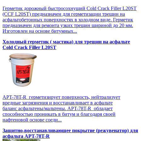
Герметик дорожный быстросохнущий Cold Crack Filler L20SТ
(CCF L20SТ) предназначен для герметизации трещин на
асфальтобетонных поверхностях в холодном виде. Герметик
предназначен для ремонта узких трещин шириной до 20 мм.
Изготовлен на основе битумных...
Холодный герметик ( мастика) для трещин на асфальте
Cold Crack Filler L20SТ
APT-78T-R герметизирует поверхность, нейтрализует
вредные загрязнения и восстанавливает в асфальте
баланс асфальтены/мальтены. APT-78T-R обладает
способностью проникать в битум и благодаря своей
нафтеновой основе соеди...
Защитно-восстанавливающее покрытие (режувенатор) для
асфальта APT-78T-R