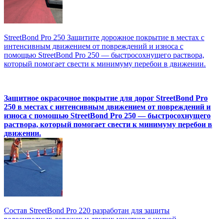
StreetBond Pro 250 Защитите дорожное покрытие в местах с
интенсивным движением от повреждений и износа с
помощью StreetBond Pro 250 — быстросохнущего раствора,
который помогает свести к минимуму перебои в движении.
Защитное окрасочное покрытие для дорог StreetBond Pro
250 в местах с интенсивным движением от повреждений и
износа с помощью StreetBond Pro 250 — быстросохнущего
раствора, который помогает свести к минимуму перебои в
движении.
Состав StreetBond Pro 220 разработан для защиты