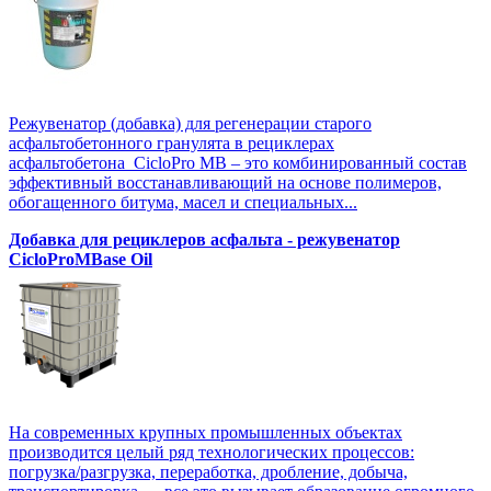
Режувенатор (добавка) для регенерации старого
асфальтобетонного гранулята в рециклерах
асфальтобетона CicloPro MB – это комбинированный состав
эффективный восстанавливающий на основе полимеров,
обогащенного битума, масел и специальных...
Добавка для рециклеров асфальта - режувенатор
CicloProMBase Oil
На современных крупных промышленных объектах
производится целый ряд технологических процессов:
погрузка/разгрузка, переработка, дробление, добыча,