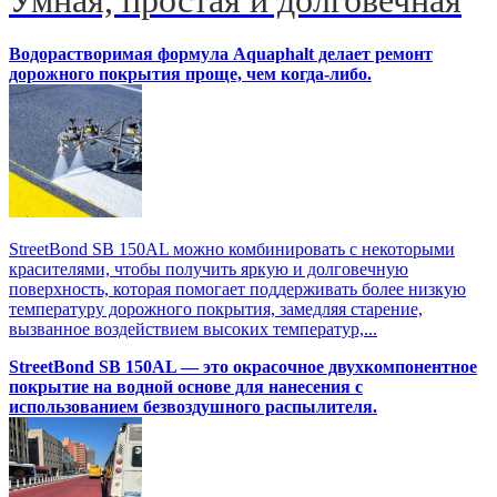
Водорастворимая формула Aquaphalt делает ремонт
дорожного покрытия проще, чем когда-либо.
StreetBond SB 150AL можно комбинировать с некоторыми
красителями, чтобы получить яркую и долговечную
поверхность, которая помогает поддерживать более низкую
температуру дорожного покрытия, замедляя старение,
вызванное воздействием высоких температур,...
StreetBond SB 150AL — это окрасочное двухкомпонентное
покрытие на водной основе для нанесения с
использованием безвоздушного распылителя.