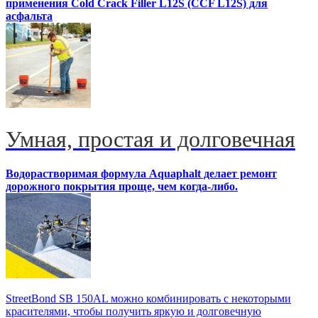
применения Cold Crack Filler L12S (ССF L12S) для
асфальта
Умная, простая и долговечная
Водорастворимая формула Aquaphalt делает ремонт
дорожного покрытия проще, чем когда-либо.
StreetBond SB 150AL можно комбинировать с некоторыми
красителями, чтобы получить яркую и долговечную