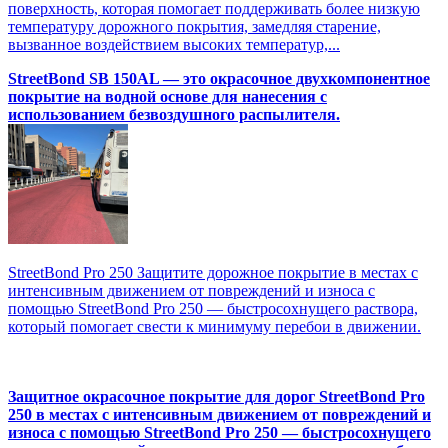
поверхность, которая помогает поддерживать более низкую
температуру дорожного покрытия, замедляя старение,
вызванное воздействием высоких температур,...
StreetBond SB 150AL — это окрасочное двухкомпонентное
покрытие на водной основе для нанесения с
использованием безвоздушного распылителя.
StreetBond Pro 250 Защитите дорожное покрытие в местах с
интенсивным движением от повреждений и износа с
помощью StreetBond Pro 250 — быстросохнущего раствора,
который помогает свести к минимуму перебои в движении.
Защитное окрасочное покрытие для дорог StreetBond Pro
250 в местах с интенсивным движением от повреждений и
износа с помощью StreetBond Pro 250 — быстросохнущего