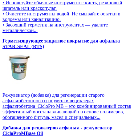
• Используйте обычные инструменты: кисть, резиновый
шпатель или краскопульт.
• Очистите инструменты водой. Не смывайте остатки в
водоемы или канализацию.
• Засохший герметик на инструментах — удалите
металлической...
Герметизирующее защитное покрытие для асфальта
STAR-SEAL (RTS)
Режувенатор (добавка) для регенерации старого
асфальтобетонного гранулята в рециклерах
асфальтобетона CicloPro MB – это комбинированный состав
эффективный восстанавливающий на основе полимеров,
обогащенного битума, масел и специальных...
Добавка для рециклеров асфальта - режувенатор
CicloProMBase Oil