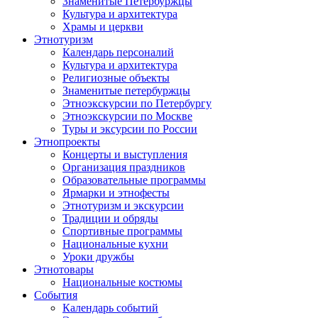
Знаменитые Петербуржцы
Культура и архитектура
Храмы и церкви
Этнотуризм
Календарь персоналий
Культура и архитектура
Религиозные объекты
Знаменитые петербуржцы
Этноэкскурсии по Петербургу
Этноэкскурсии по Москве
Туры и эксурсии по России
Этнопроекты
Концерты и выступления
Организация праздников
Образовательные программы
Ярмарки и этнофесты
Этнотуризм и экскурсии
Традиции и обряды
Спортивные программы
Национальные кухни
Уроки дружбы
Этнотовары
Национальные костюмы
События
Календарь событий