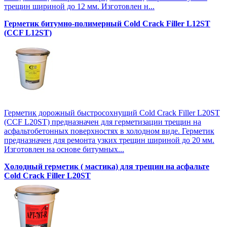
трещин шириной до 12 мм. Изготовлен н...
Герметик битумно-полимерный Cold Crack Filler L12SТ
(CCF L12SТ)
Герметик дорожный быстросохнущий Cold Crack Filler L20SТ
(CCF L20SТ) предназначен для герметизации трещин на
асфальтобетонных поверхностях в холодном виде. Герметик
предназначен для ремонта узких трещин шириной до 20 мм.
Изготовлен на основе битумных...
Холодный герметик ( мастика) для трещин на асфальте
Cold Crack Filler L20SТ