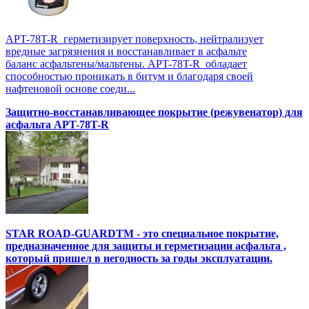
APT-78T-R герметизирует поверхность, нейтрализует
вредные загрязнения и восстанавливает в асфальте
баланс асфальтены/мальтены. APT-78T-R обладает
способностью проникать в битум и благодаря своей
нафтеновой основе соеди...
Защитно-восстанавливающее покрытие (режувенатор) для
асфальта APT-78T-R
STAR ROAD-GUARDTM - это специальное покрытие,
предназначенное для защиты и герметизации асфальта ,
который пришел в негодность за годы эксплуатации.