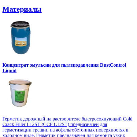
Материалы
Концентрат эмульсии для пылеподавления DustControl
Liquid
Герметик дорожный на растворителе быстросохнующий Cold
Crack Filler L12SТ (CCF L12SТ) предназначен для
герметизации трещин на асфальтобетонных поверхностях в
холодном виде. Герметик предназначен для ремонта узких