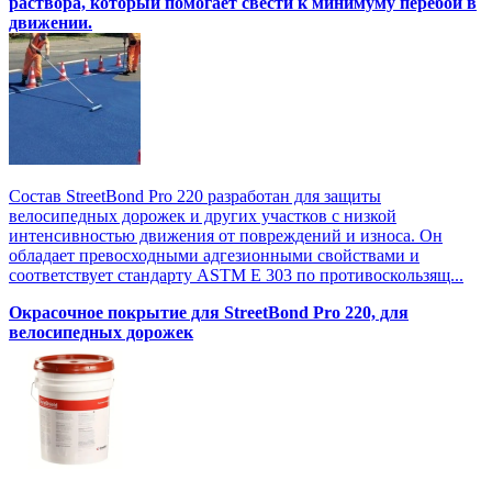
раствора, который помогает свести к минимуму перебои в
движении.
Состав StreetBond Pro 220 разработан для защиты
велосипедных дорожек и других участков с низкой
интенсивностью движения от повреждений и износа. Он
обладает превосходными адгезионными свойствами и
соответствует стандарту ASTM E 303 по противоскользящ...
Окрасочное покрытие для StreetBond Pro 220, для
велосипедных дорожек