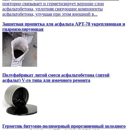
повторно связывает и герметизирует верхние слои
асфальтобетона, уплотняя связующие компоненты
асфальтобетона, улучшая при этом внешний в...
Защитная пропитка для асфальта APT-78 укрепляющая и
гидроизолирующая
Полуфабрикат литой смеси асфальтобетона (литой
асфальт) V-го типа для ямочного ремонта
Герметик битумно-полимерный прорезиненный холодного