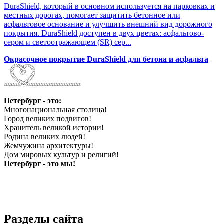
DuraShield, который в основном используется на парковках и
местных дорогах, помогает защитить бетонное или
асфальтовое основание и улучшить внешний вид дорожного
покрытия. DuraShield доступен в двух цветах: асфальтово-
сером и светоотражающем (SR) сер...
Окрасочное покрытие DuraShield для бетона и асфальта
Петербург - это:
Многонациональная столица!
Город великих подвигов!
Хранитель великой истории!
Родина великих людей!
Жемчужина архитектуры!
Дом мировых культур и религий!
Петербург - это мы!
Разделы сайта