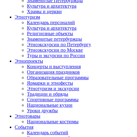
Знаменитые Петербуржцы
Культура и архитектура
Храмы и церкви
Этнотуризм
Календарь персоналий
Культура и архитектура
Религиозные объекты
Знаменитые петербуржцы
Этноэкскурсии по Петербургу
Этноэкскурсии по Москве
Туры и эксурсии по России
Этнопроекты
Концерты и выступления
Организация праздников
Образовательные программы
Ярмарки и этнофесты
Этнотуризм и экскурсии
Традиции и обряды
Спортивные программы
Национальные кухни
Уроки дружбы
Этнотовары
Национальные костюмы
События
Календарь событий