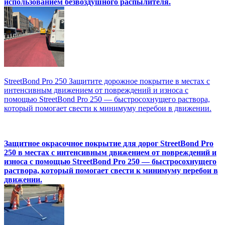
использованием безвоздушного распылителя.
StreetBond Pro 250 Защитите дорожное покрытие в местах с
интенсивным движением от повреждений и износа с
помощью StreetBond Pro 250 — быстросохнущего раствора,
который помогает свести к минимуму перебои в движении.
Защитное окрасочное покрытие для дорог StreetBond Pro
250 в местах с интенсивным движением от повреждений и
износа с помощью StreetBond Pro 250 — быстросохнущего
раствора, который помогает свести к минимуму перебои в
движении.