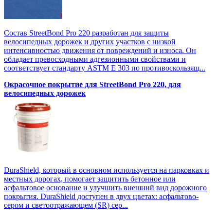
Состав StreetBond Pro 220 разработан для защиты
велосипедных дорожек и других участков с низкой
интенсивностью движения от повреждений и износа. Он
обладает превосходными адгезионными свойствами и
соответствует стандарту ASTM E 303 по противоскользящ...
Окрасочное покрытие для StreetBond Pro 220, для
велосипедных дорожек
DuraShield, который в основном используется на парковках и
местных дорогах, помогает защитить бетонное или
асфальтовое основание и улучшить внешний вид дорожного
покрытия. DuraShield доступен в двух цветах: асфальтово-
сером и светоотражающем (SR) сер...