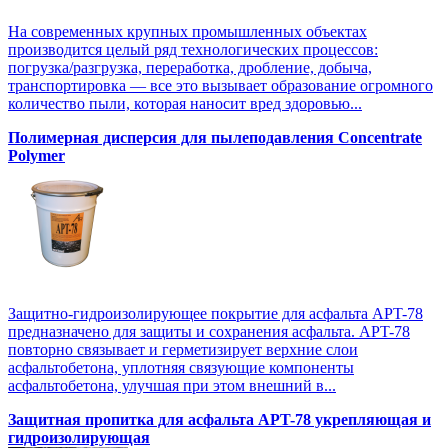
На современных крупных промышленных объектах
производится целый ряд технологических процессов:
погрузка/разгрузка, переработка, дробление, добыча,
транспортировка — все это вызывает образование огромного
количество пыли, которая наносит вред здоровью...
Полимерная дисперсия для пылеподавления Concentrate
Polymer
Защитно-гидроизолирующее покрытие для асфальта APT-78
предназначено для защиты и сохранения асфальта. APT-78
повторно связывает и герметизирует верхние слои
асфальтобетона, уплотняя связующие компоненты
асфальтобетона, улучшая при этом внешний в...
Защитная пропитка для асфальта APT-78 укрепляющая и
гидроизолирующая