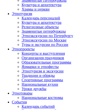
Знаменитые Петербуржцы
Культура и архитектура
Храмы и церкви
Этнотуризм
Календарь персоналий
Культура и архитектура
Религиозные объекты
Знаменитые петербуржцы
Этноэкскурсии по Петербургу
Этноэкскурсии по Москве
Туры и эксурсии по России
Этнопроекты
Концерты и выступления
Организация праздников
Образовательные программы
Ярмарки и этнофесты
Этнотуризм и экскурсии
Традиции и обряды
Спортивные программы
Национальные кухни
Уроки дружбы
Этнотовары
Национальные костюмы
События
Календарь событий