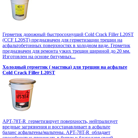
Герметик дорожный быстросохнущий Cold Crack Filler L20SТ
(CCF L20SТ) предназначен для герметизации трещин на
асфальтобетонных поверхностях в холодном виде. Герметик
предназначен для ремонта узких трещин шириной до 20 мм.
Изготовлен на основе битумных...
Холодный герметик ( мастика) для трещин на асфальте
Cold Crack Filler L20SТ
APT-78T-R герметизирует поверхность, нейтрализует
вредные загрязнения и восстанавливает в асфальте
баланс асфальтены/мальтены. APT-78T-R обладает
способностью проникать в битум и благодаря своей