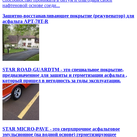
нафтеновой основе соеди...
Защитно-восстанавливающее покрытие (режувенатор) для
асфальта APT-78T-R
STAR ROAD-GUARDTM - это специальное покрытие,
предназначенное для защиты и герметизации асфальта ,
который пришел в негодность за годы эксплуатации.
STAR MICRO-PAVE - это сверхпрочное асфальтовое
эмульсионное (на водной основе) герметизирующее