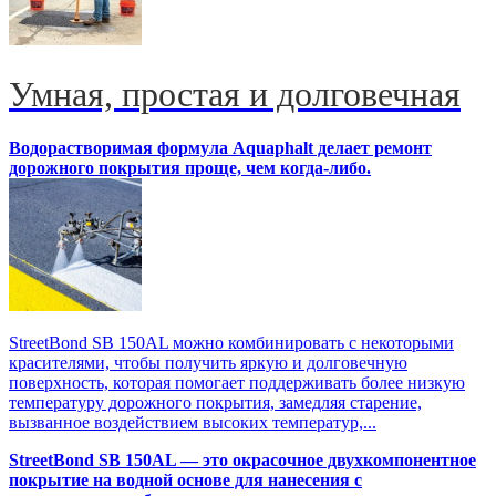
Умная, простая и долговечная
Водорастворимая формула Aquaphalt делает ремонт
дорожного покрытия проще, чем когда-либо.
StreetBond SB 150AL можно комбинировать с некоторыми
красителями, чтобы получить яркую и долговечную
поверхность, которая помогает поддерживать более низкую
температуру дорожного покрытия, замедляя старение,
вызванное воздействием высоких температур,...
StreetBond SB 150AL — это окрасочное двухкомпонентное
покрытие на водной основе для нанесения с