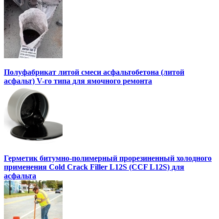
Полуфабрикат литой смеси асфальтобетона (литой
асфальт) V-го типа для ямочного ремонта
Герметик битумно-полимерный прорезиненный холодного
применения Cold Crack Filler L12S (ССF L12S) для
асфальта