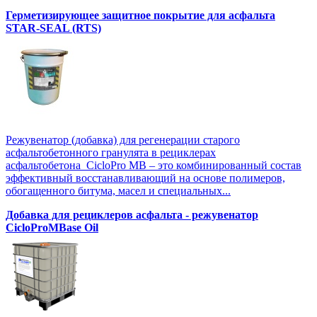
Герметизирующее защитное покрытие для асфальта
STAR-SEAL (RTS)
Режувенатор (добавка) для регенерации старого
асфальтобетонного гранулята в рециклерах
асфальтобетона CicloPro MB – это комбинированный состав
эффективный восстанавливающий на основе полимеров,
обогащенного битума, масел и специальных...
Добавка для рециклеров асфальта - режувенатор
CicloProMBase Oil