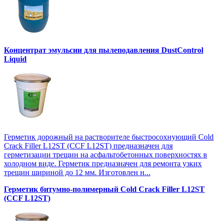
Концентрат эмульсии для пылеподавления DustControl
Liquid
Герметик дорожный на растворителе быстросохнующий Cold
Crack Filler L12SТ (CCF L12SТ) предназначен для
герметизации трещин на асфальтобетонных поверхностях в
холодном виде. Герметик предназначен для ремонта узких
трещин шириной до 12 мм. Изготовлен н...
Герметик битумно-полимерный Cold Crack Filler L12SТ
(CCF L12SТ)