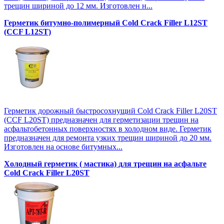
трещин шириной до 12 мм. Изготовлен н...
Герметик битумно-полимерный Cold Crack Filler L12SТ
(CCF L12SТ)
Герметик дорожный быстросохнущий Cold Crack Filler L20SТ
(CCF L20SТ) предназначен для герметизации трещин на
асфальтобетонных поверхностях в холодном виде. Герметик
предназначен для ремонта узких трещин шириной до 20 мм.
Изготовлен на основе битумных...
Холодный герметик ( мастика) для трещин на асфальте
Cold Crack Filler L20SТ