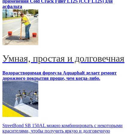
применения Cold Crack Filler L12S (ССF L12S) для
асфальта
Умная, простая и долговечная
Водорастворимая формула Aquaphalt делает ремонт
дорожного покрытия проще, чем когда-либо.
StreetBond SB 150AL можно комбинировать с некоторыми
красителями, чтобы получить яркую и долговечную