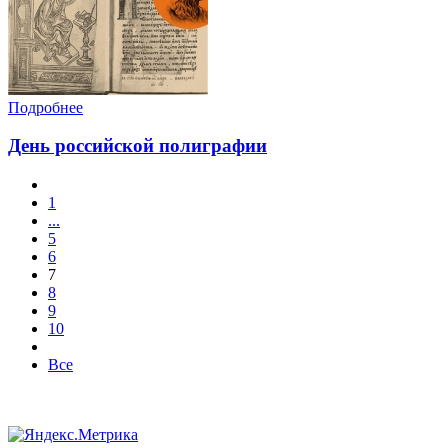
Подробнее
День российской полиграфии
1
...
5
6
7
8
9
10
Все