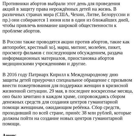
Противники абортов выбрали этот день для проведения
акций в защиту права нерождённых детей на жизнь. В
различных странах мира (США, Чехии, Литве, Белоруссии и
пр.) они собираются 1 июня или в один из ближайших дней,
чтобы привлечь внимание широкой общественности к
проблеме абортов.
В России также проводятся акции против абортов, такие как
автопробег, крестный хо], марш, митинг, молебен, пикет,
просмотр фильмов с последующим обсуждением, раздача
информационных материалов, приостановка абортов
медицинскими учреждениями и другие.
В 2016 году Патриарх Кирилл к Международному дню
защиты детей приурочил специальное обращение с призывом
внести пожертвования для поддержки женщин в кризисной
жизненной ситуации. 29 мая, в последнее воскресенье месяца,
оно было зачитано в каждом храме, сопровождаясь сбором
денежных средств для создания центров гуманитарной
помощи женщинам, ожидающим ребёнка. Сбор средств,
проходивший по всей стране, принёс 38 млн рублей, которые
должны пойти на создание новых центров гуманитарной
помощи.
Анонс