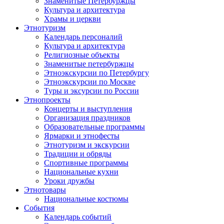
Знаменитые Петербуржцы
Культура и архитектура
Храмы и церкви
Этнотуризм
Календарь персоналий
Культура и архитектура
Религиозные объекты
Знаменитые петербуржцы
Этноэкскурсии по Петербургу
Этноэкскурсии по Москве
Туры и эксурсии по России
Этнопроекты
Концерты и выступления
Организация праздников
Образовательные программы
Ярмарки и этнофесты
Этнотуризм и экскурсии
Традиции и обряды
Спортивные программы
Национальные кухни
Уроки дружбы
Этнотовары
Национальные костюмы
События
Календарь событий