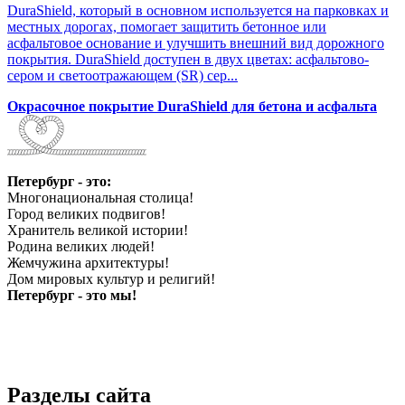
DuraShield, который в основном используется на парковках и
местных дорогах, помогает защитить бетонное или
асфальтовое основание и улучшить внешний вид дорожного
покрытия. DuraShield доступен в двух цветах: асфальтово-
сером и светоотражающем (SR) сер...
Окрасочное покрытие DuraShield для бетона и асфальта
Петербург - это:
Многонациональная столица!
Город великих подвигов!
Хранитель великой истории!
Родина великих людей!
Жемчужина архитектуры!
Дом мировых культур и религий!
Петербург - это мы!
Разделы сайта