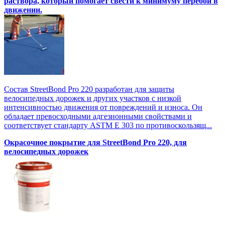
раствора, который помогает свести к минимуму перебои в
движении.
Состав StreetBond Pro 220 разработан для защиты
велосипедных дорожек и других участков с низкой
интенсивностью движения от повреждений и износа. Он
обладает превосходными адгезионными свойствами и
соответствует стандарту ASTM E 303 по противоскользящ...
Окрасочное покрытие для StreetBond Pro 220, для
велосипедных дорожек