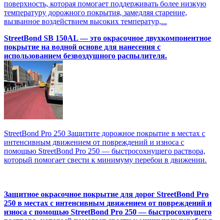
поверхность, которая помогает поддерживать более низкую
температуру дорожного покрытия, замедляя старение,
вызванное воздействием высоких температур,...
StreetBond SB 150AL — это окрасочное двухкомпонентное
покрытие на водной основе для нанесения с
использованием безвоздушного распылителя.
StreetBond Pro 250 Защитите дорожное покрытие в местах с
интенсивным движением от повреждений и износа с
помощью StreetBond Pro 250 — быстросохнущего раствора,
который помогает свести к минимуму перебои в движении.
Защитное окрасочное покрытие для дорог StreetBond Pro
250 в местах с интенсивным движением от повреждений и
износа с помощью StreetBond Pro 250 — быстросохнущего