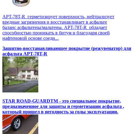
APT-78T-R герметизирует поверхность, нейтрализует
вредные загрязнения и восстанавливает в асфальте
баланс асфальтены/мальтены. APT-78T-R обладает
способностью проникать в битум и благодаря своей
нафтеновой основе соеди...
Защитно-восстанавливающее покрытие (режувенатор) для
асфальта APT-78T-R
STAR ROAD-GUARDTM - это специальное покрытие,
предназначенное для защиты и герметизации асфальта ,
который пришел в негодность за годы эксплуатации.