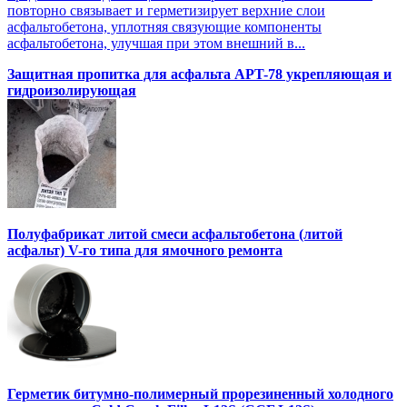
повторно связывает и герметизирует верхние слои
асфальтобетона, уплотняя связующие компоненты
асфальтобетона, улучшая при этом внешний в...
Защитная пропитка для асфальта APT-78 укрепляющая и
гидроизолирующая
Полуфабрикат литой смеси асфальтобетона (литой
асфальт) V-го типа для ямочного ремонта
Герметик битумно-полимерный прорезиненный холодного