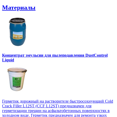
Материалы
Концентрат эмульсии для пылеподавления DustControl
Liquid
Герметик дорожный на растворителе быстросохнующий Cold
Crack Filler L12SТ (CCF L12SТ) предназначен для
герметизации трещин на асфальтобетонных поверхностях в
холодном виде. Герметик предназначен для ремонта узких