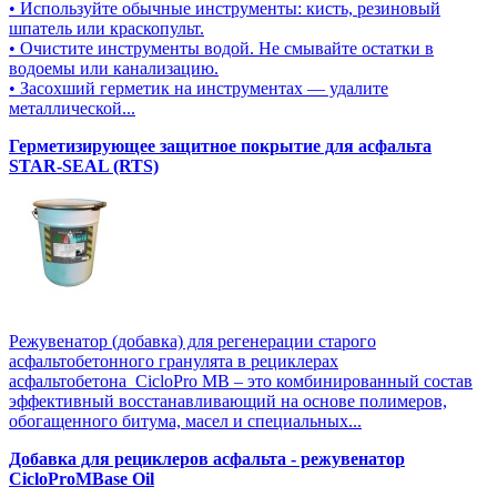
• Используйте обычные инструменты: кисть, резиновый
шпатель или краскопульт.
• Очистите инструменты водой. Не смывайте остатки в
водоемы или канализацию.
• Засохший герметик на инструментах — удалите
металлической...
Герметизирующее защитное покрытие для асфальта
STAR-SEAL (RTS)
Режувенатор (добавка) для регенерации старого
асфальтобетонного гранулята в рециклерах
асфальтобетона CicloPro MB – это комбинированный состав
эффективный восстанавливающий на основе полимеров,
обогащенного битума, масел и специальных...
Добавка для рециклеров асфальта - режувенатор
CicloProMBase Oil