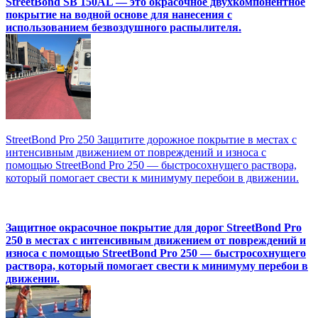
StreetBond SB 150AL — это окрасочное двухкомпонентное
покрытие на водной основе для нанесения с
использованием безвоздушного распылителя.
StreetBond Pro 250 Защитите дорожное покрытие в местах с
интенсивным движением от повреждений и износа с
помощью StreetBond Pro 250 — быстросохнущего раствора,
который помогает свести к минимуму перебои в движении.
Защитное окрасочное покрытие для дорог StreetBond Pro
250 в местах с интенсивным движением от повреждений и
износа с помощью StreetBond Pro 250 — быстросохнущего
раствора, который помогает свести к минимуму перебои в
движении.