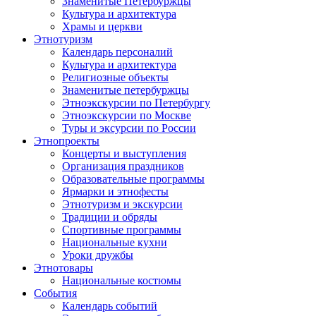
Знаменитые Петербуржцы
Культура и архитектура
Храмы и церкви
Этнотуризм
Календарь персоналий
Культура и архитектура
Религиозные объекты
Знаменитые петербуржцы
Этноэкскурсии по Петербургу
Этноэкскурсии по Москве
Туры и эксурсии по России
Этнопроекты
Концерты и выступления
Организация праздников
Образовательные программы
Ярмарки и этнофесты
Этнотуризм и экскурсии
Традиции и обряды
Спортивные программы
Национальные кухни
Уроки дружбы
Этнотовары
Национальные костюмы
События
Календарь событий