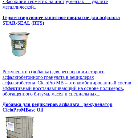
• Засохший герметик на инструментах — удалите
металлической...
Герметизирующее защитное покрытие для асфальта
STAR-SEAL (RTS)
Режувенатор (добавка) для регенерации старого
асфальтобетонного гранулята в рециклерах
асфальтобетона CicloPro MB – это комбинированный состав
эффективный восстанавливающий на основе полимеров,
обогащенного битума, масел и специальных...
Добавка для рециклеров асфальта - режувенатор
CicloProMBase Oil