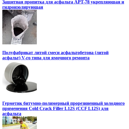
Защитная пропитка для асфальта APT-78 укрепляющая и
гидроизолирующая
Полуфабрикат литой смеси асфальтобетона (литой
асфальт) V-го типа для ямочного ремонта
Герметик битумно-полимерный прорезиненный холодного
применения Cold Crack Filler L12S (ССF L12S) для
асфальта