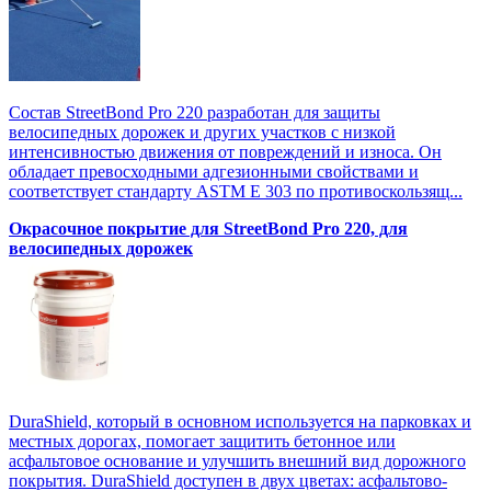
Состав StreetBond Pro 220 разработан для защиты
велосипедных дорожек и других участков с низкой
интенсивностью движения от повреждений и износа. Он
обладает превосходными адгезионными свойствами и
соответствует стандарту ASTM E 303 по противоскользящ...
Окрасочное покрытие для StreetBond Pro 220, для
велосипедных дорожек
DuraShield, который в основном используется на парковках и
местных дорогах, помогает защитить бетонное или
асфальтовое основание и улучшить внешний вид дорожного
покрытия. DuraShield доступен в двух цветах: асфальтово-