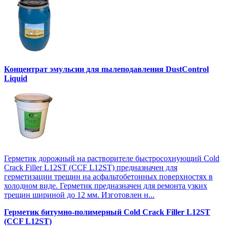
Концентрат эмульсии для пылеподавления DustControl
Liquid
Герметик дорожный на растворителе быстросохнующий Cold
Crack Filler L12SТ (CCF L12SТ) предназначен для
герметизации трещин на асфальтобетонных поверхностях в
холодном виде. Герметик предназначен для ремонта узких
трещин шириной до 12 мм. Изготовлен н...
Герметик битумно-полимерный Cold Crack Filler L12SТ
(CCF L12SТ)