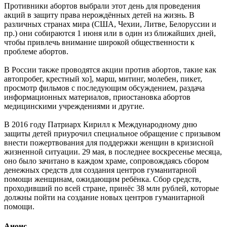
Противники абортов выбрали этот день для проведения
акций в защиту права нерождённых детей на жизнь. В
различных странах мира (США, Чехии, Литве, Белоруссии и
пр.) они собираются 1 июня или в один из ближайших дней,
чтобы привлечь внимание широкой общественности к
проблеме абортов.
В России также проводятся акции против абортов, такие как
автопробег, крестный хо], марш, митинг, молебен, пикет,
просмотр фильмов с последующим обсуждением, раздача
информационных материалов, приостановка абортов
медицинскими учреждениями и другие.
В 2016 году Патриарх Кирилл к Международному дню
защиты детей приурочил специальное обращение с призывом
внести пожертвования для поддержки женщин в кризисной
жизненной ситуации. 29 мая, в последнее воскресенье месяца,
оно было зачитано в каждом храме, сопровождаясь сбором
денежных средств для создания центров гуманитарной
помощи женщинам, ожидающим ребёнка. Сбор средств,
проходивший по всей стране, принёс 38 млн рублей, которые
должны пойти на создание новых центров гуманитарной
помощи.
Анонс