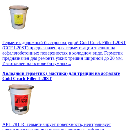
Герметик дорожный быстросохнущий Cold Crack Filler L20SТ
(CCF L20SТ) предназначен для герметизации трещин на
асфальтобетонных поверхностях в холодном виде. Герметик
предназначен для ремонта узких трещин шириной до 20 мм.
Изготовлен на основе битумных...
Холодный герметик ( мастика) для трещин на асфальте
Cold Crack Filler L20SТ
APT-78T-R герметизирует поверхность, нейтрализует
вредные загрязнения и восстанавливает в асфальте