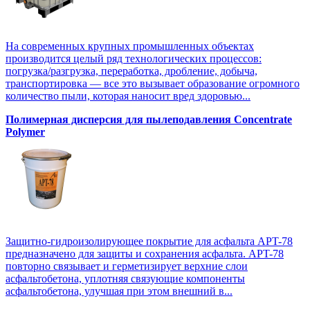
На современных крупных промышленных объектах
производится целый ряд технологических процессов:
погрузка/разгрузка, переработка, дробление, добыча,
транспортировка — все это вызывает образование огромного
количество пыли, которая наносит вред здоровью...
Полимерная дисперсия для пылеподавления Concentrate
Polymer
Защитно-гидроизолирующее покрытие для асфальта APT-78
предназначено для защиты и сохранения асфальта. APT-78
повторно связывает и герметизирует верхние слои
асфальтобетона, уплотняя связующие компоненты
асфальтобетона, улучшая при этом внешний в...