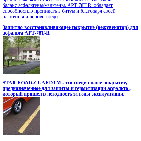
баланс асфальтены/мальтены. APT-78T-R обладает
способностью проникать в битум и благодаря своей
нафтеновой основе соеди...
Защитно-восстанавливающее покрытие (режувенатор) для
асфальта APT-78T-R
STAR ROAD-GUARDTM - это специальное покрытие,
предназначенное для защиты и герметизации асфальта ,
который пришел в негодность за годы эксплуатации.