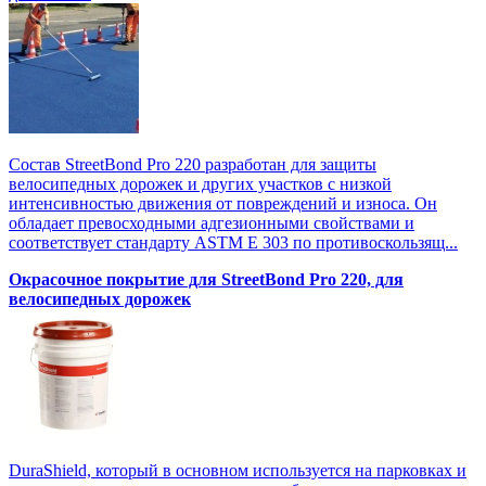
Состав StreetBond Pro 220 разработан для защиты
велосипедных дорожек и других участков с низкой
интенсивностью движения от повреждений и износа. Он
обладает превосходными адгезионными свойствами и
соответствует стандарту ASTM E 303 по противоскользящ...
Окрасочное покрытие для StreetBond Pro 220, для
велосипедных дорожек
DuraShield, который в основном используется на парковках и