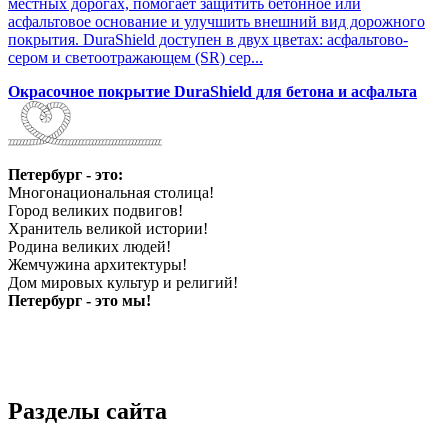
местных дорогах, помогает защитить бетонное или
асфальтовое основание и улучшить внешний вид дорожного
покрытия. DuraShield доступен в двух цветах: асфальтово-
сером и светоотражающем (SR) сер...
Окрасочное покрытие DuraShield для бетона и асфальта
Петербург - это:
Многонациональная столица!
Город великих подвигов!
Хранитель великой истории!
Родина великих людей!
Жемчужина архитектуры!
Дом мировых культур и религий!
Петербург - это мы!
Разделы сайта