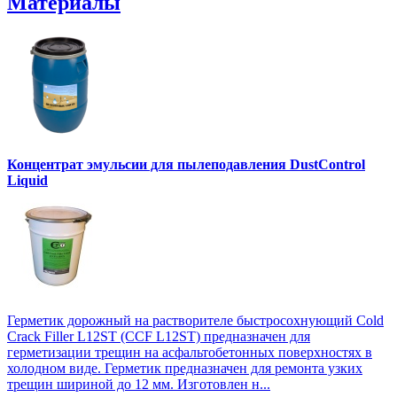
Материалы
Концентрат эмульсии для пылеподавления DustControl
Liquid
Герметик дорожный на растворителе быстросохнующий Cold
Crack Filler L12SТ (CCF L12SТ) предназначен для
герметизации трещин на асфальтобетонных поверхностях в
холодном виде. Герметик предназначен для ремонта узких
трещин шириной до 12 мм. Изготовлен н...