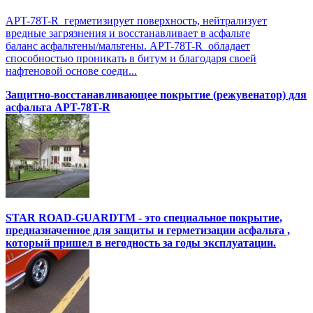
APT-78T-R герметизирует поверхность, нейтрализует
вредные загрязнения и восстанавливает в асфальте
баланс асфальтены/мальтены. APT-78T-R обладает
способностью проникать в битум и благодаря своей
нафтеновой основе соеди...
Защитно-восстанавливающее покрытие (режувенатор) для
асфальта APT-78T-R
STAR ROAD-GUARDTM - это специальное покрытие,
предназначенное для защиты и герметизации асфальта ,
который пришел в негодность за годы эксплуатации.