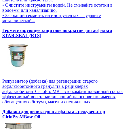
• Очистите инструменты водой. Не смывайте остатки в
водоемы или канализацию.
• Засохший герметик на инструментах — удалите
металлической...
Герметизирующее защитное покрытие для асфальта
STAR-SEAL (RTS)
Режувенатор (добавка) для регенерации старого
асфальтобетонного гранулята в рециклерах
асфальтобетона CicloPro MB – это комбинированный состав
эффективный восстанавливающий на основе полимеров,
обогащенного битума, масел и специальных...
Добавка для рециклеров асфальта - режувенатор
CicloProMBase Oil