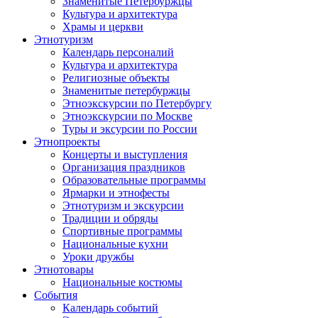
Знаменитые Петербуржцы
Культура и архитектура
Храмы и церкви
Этнотуризм
Календарь персоналий
Культура и архитектура
Религиозные объекты
Знаменитые петербуржцы
Этноэкскурсии по Петербургу
Этноэкскурсии по Москве
Туры и эксурсии по России
Этнопроекты
Концерты и выступления
Организация праздников
Образовательные программы
Ярмарки и этнофесты
Этнотуризм и экскурсии
Традиции и обряды
Спортивные программы
Национальные кухни
Уроки дружбы
Этнотовары
Национальные костюмы
События
Календарь событий