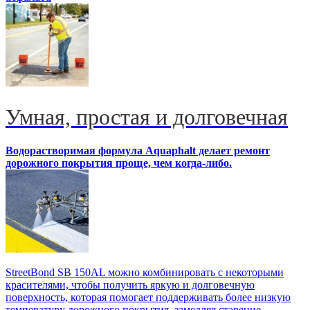
Умная, простая и долговечная
Водорастворимая формула Aquaphalt делает ремонт
дорожного покрытия проще, чем когда-либо.
StreetBond SB 150AL можно комбинировать с некоторыми
красителями, чтобы получить яркую и долговечную
поверхность, которая помогает поддерживать более низкую
температуру дорожного покрытия, замедляя старение,