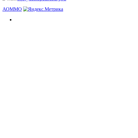
АОММО