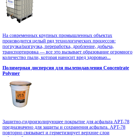
На современных крупных промышленных объектах
производится целый ряд технологических процессов:
погрузка/разгрузка, переработка, дробление, добыча,
транспортировка — все это вызывает образование огромного
количество пыли, которая наносит вред здоровью...
Полимерная дисперсия для пылеподавления Concentrate
Polymer
Защитно-гидроизолирующее покрытие для асфальта APT-78
предназначено для защиты и сохранения асфальта. APT-78
повторно связывает и герметизирует верхние слои