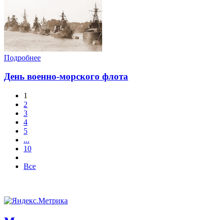
Подробнее
День военно-морского флота
1
2
3
4
5
...
10
Все