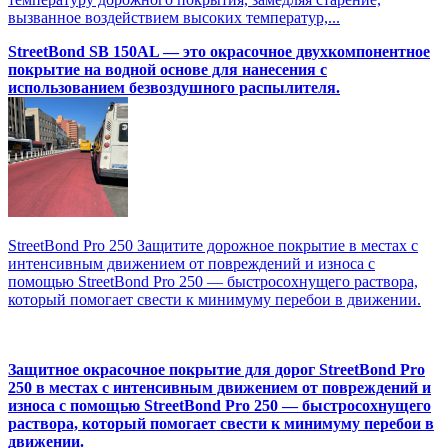
вызванное воздействием высоких температур,...
StreetBond SB 150AL — это окрасочное двухкомпонентное
покрытие на водной основе для нанесения с
использованием безвоздушного распылителя.
StreetBond Pro 250 Защитите дорожное покрытие в местах с
интенсивным движением от повреждений и износа с
помощью StreetBond Pro 250 — быстросохнущего раствора,
который помогает свести к минимуму перебои в движении.
Защитное окрасочное покрытие для дорог StreetBond Pro
250 в местах с интенсивным движением от повреждений и
износа с помощью StreetBond Pro 250 — быстросохнущего
раствора, который помогает свести к минимуму перебои в
движении.