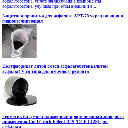
асфальтобетона, уплотняя связующие компоненты
асфальтобетона, улучшая при этом внешний в...
Защитная пропитка для асфальта APT-78 укрепляющая и
гидроизолирующая
Полуфабрикат литой смеси асфальтобетона (литой
асфальт) V-го типа для ямочного ремонта
Герметик битумно-полимерный прорезиненный холодного
применения Cold Crack Filler L12S (ССF L12S) для
асфальта