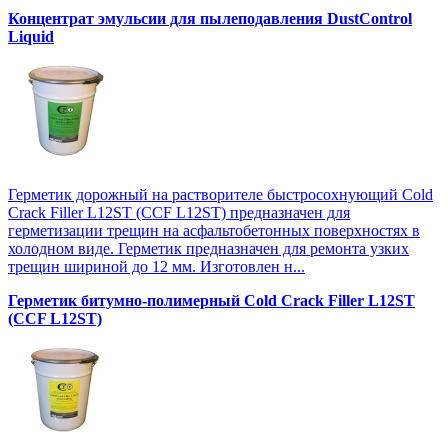
Концентрат эмульсии для пылеподавления DustControl
Liquid
Герметик дорожный на растворителе быстросохнующий Cold
Crack Filler L12SТ (CCF L12SТ) предназначен для
герметизации трещин на асфальтобетонных поверхностях в
холодном виде. Герметик предназначен для ремонта узких
трещин шириной до 12 мм. Изготовлен н...
Герметик битумно-полимерный Cold Crack Filler L12SТ
(CCF L12SТ)