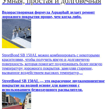
Умная, простая и долговечная
Водорастворимая формула Aquaphalt делает ремонт
дорожного покрытия проще, чем когда-либо.
StreetBond SB 150AL можно комбинировать с некоторыми
красителями, чтобы получить яркую и долговечную
поверхность, которая помогает поддерживать более низкую
температуру дорожного покрытия, замедляя старение,
вызванное воздействием высоких температур,...
StreetBond SB 150AL — это окрасочное двухкомпонентное
покрытие на водной основе для нанесения с
использованием безвоздушного распылителя.