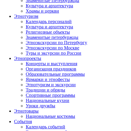
Знаменитые Петербуржцы
Культура и архитектура
Храмы и церкви
Этнотуризм
Календарь персоналий
Культура и архитектура
Религиозные объекты
Знаменитые петербуржцы
Этноэкскурсии по Петербургу
Этноэкскурсии по Москве
Туры и эксурсии по России
Этнопроекты
Концерты и выступления
Организация праздников
Образовательные программы
Ярмарки и этнофесты
Этнотуризм и экскурсии
Традиции и обряды
Спортивные программы
Национальные кухни
Уроки дружбы
Этнотовары
Национальные костюмы
События
Календарь событий