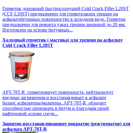
Герметик дорожный быстросохнущий Cold Crack Filler L20SТ
(CCF L20SТ) предназначен для герметизации трещин на
асфальтобетонных поверхностях в холодном виде. Герметик
предназначен для ремонта узких трещин шириной до 20 мм.
Изготовлен на основе битумных...
Холодный герметик ( мастика) для трещин на асфальте
Cold Crack Filler L20SТ
APT-78T-R герметизирует поверхность, нейтрализует
вредные загрязнения и восстанавливает в асфальте
баланс асфальтены/мальтены. APT-78T-R обладает
способностью проникать в битум и благодаря своей
нафтеновой основе соеди...
Защитно-восстанавливающее покрытие (режувенатор) для
асфальта APT-78T-R