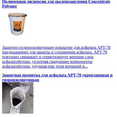
Полимерная дисперсия для пылеподавления Concentrate
Polymer
Защитно-гидроизолирующее покрытие для асфальта APT-78
предназначено для защиты и сохранения асфальта. APT-78
повторно связывает и герметизирует верхние слои
асфальтобетона, уплотняя связующие компоненты
асфальтобетона, улучшая при этом внешний в...
Защитная пропитка для асфальта APT-78 укрепляющая и
гидроизолирующая