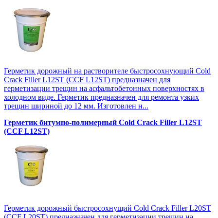
Герметик дорожный на растворителе быстросохнующий Cold
Crack Filler L12SТ (CCF L12SТ) предназначен для
герметизации трещин на асфальтобетонных поверхностях в
холодном виде. Герметик предназначен для ремонта узких
трещин шириной до 12 мм. Изготовлен н...
Герметик битумно-полимерный Cold Crack Filler L12SТ
(CCF L12SТ)
Герметик дорожный быстросохнущий Cold Crack Filler L20SТ
(CCF L20SТ) предназначен для герметизации трещин на