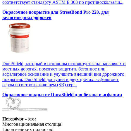
соответствует стандарту ASTM E 303 по противоскользящ...
Окрасочное покрытие для StreetBond Pro 220, для
велосипедных дорожек
DuraShield, который в основном используется на парковках и
местных дорогах, помогает защитить бетонное или
асфальтовое основание и улучшить внешний вид дорожного
покрытия. DuraShield доступен в двух цветах: асфальтово-
сером и светоотражающем (SR) сер...
Окрасочное покрытие DuraShield для бетона и асфальта
Петербург - это:
Многонациональная столица!
Город великих подвигов!