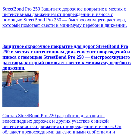
StreetBond Pro 250 Защитите дорожное покрытие в местах с
интенсивным движением от повреждений и износа с
помощью StreetBond Pro 250 — быстросохнущего раствора,
который помогает свести к минимуму перебои в движении.
Защитное окрасочное покрытие для дорог StreetBond Pro
250 в местах с интенсивным движением от повреждений и
износа с помощью StreetBond Pro 250 — быстросохнущего
раствора, который помогает свести к минимуму перебои в
движении.
Состав StreetBond Pro 220 разработан для защиты
велосипедных дорожек и других участков с низкой
интенсивностью движения от повреждений и износа. Он
обладает превосходными адгезионными свойствами и