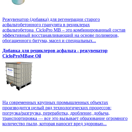
Режувенатор (добавка) для регенерации старого
асфальтобетонного гранулята в рециклерах
асфальтобетона CicloPro MB – это комбинированный состав
эффективный восстанавливающий на основе полимеров,
обогащенного битума, масел и специальных...
Добавка для рециклеров асфальта - режувенатор
CicloProMBase Oil
На современных крупных промышленных объектах
производится целый ряд технологических процессов:
погрузка/разгрузка, переработка, дробление, добыча,
транспортировка — все это вызывает образование огромного
количество пыли, которая наносит вред здоровью...