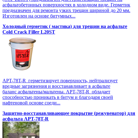
асфальтобетонных поверхностях в холодном виде. Герметик
предназначен для ремонта узких трещин шириной до 20 мм.
Изготовлен на основе битумных...
Холодный герметик ( мастика) для трещин на асфальте
Cold Crack Filler L20SТ
APT-78T-R герметизирует поверхность, нейтрализует
вредные загрязнения и восстанавливает в асфальте
баланс асфальтены/мальтены. APT-78T-R обладает
способностью проникать в битум и благодаря своей
нафтеновой основе соеди...
Защитно-восстанавливающее покрытие (режувенатор) для
асфальта APT-78T-R