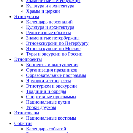
Знаменитые Петербуржцы
Культура и архитектура
Храмы и церкви
Этнотуризм
Календарь персоналий
Культура и архитектура
Религиозные объекты
Знаменитые петербуржцы
Этноэкскурсии по Петербургу
Этноэкскурсии по Москве
Туры и эксурсии по России
Этнопроекты
Концерты и выступления
Организация праздников
Образовательные программы
Ярмарки и этнофесты
Этнотуризм и экскурсии
Традиции и обряды
Спортивные программы
Национальные кухни
Уроки дружбы
Этнотовары
Национальные костюмы
События
Календарь событий