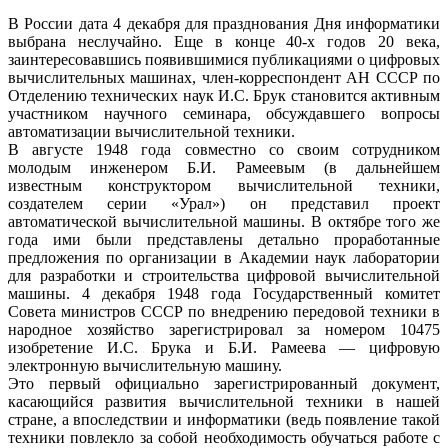
В России дата 4 декабря для празднования Дня информатики
выбрана неслучайно. Еще в конце 40-х годов 20 века,
заинтересовавшись появившимися публикациями о цифровых
вычислительных машинах, член-корреспондент АН СССР по
Отделению технических наук И.С. Брук становится активным
участником научного семинара, обсуждавшего вопросы
автоматизации вычислительной техники.
В августе 1948 года совместно со своим сотрудником
молодым инженером Б.И. Рамеевым (в дальнейшем
известным конструктором вычислительной техники,
создателем серии «Урал») он представил проект
автоматической вычислительной машины. В октябре того же
года ими были представлены детально проработанные
предложения по организации в Академии наук лаборатории
для разработки и строительства цифровой вычислительной
машины. 4 декабря 1948 года Государственный комитет
Совета министров СССР по внедрению передовой техники в
народное хозяйство зарегистрировал за номером 10475
изобретение И.С. Брука и Б.И. Рамеева — цифровую
электронную вычислительную машину.
Это первый официально зарегистрированный документ,
касающийся развития вычислительной техники в нашей
стране, а впоследствии и информатики (ведь появление такой
техники повлекло за собой необходимость обучаться работе с