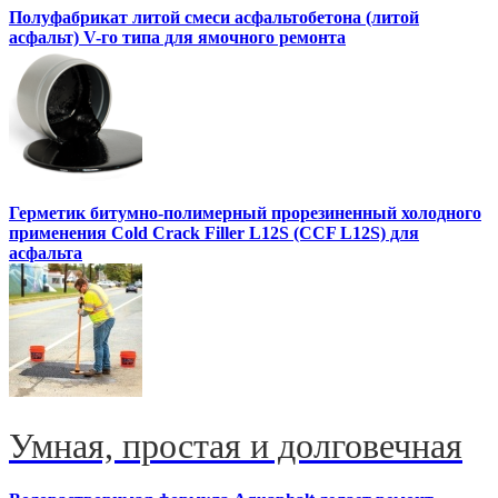
Полуфабрикат литой смеси асфальтобетона (литой
асфальт) V-го типа для ямочного ремонта
Герметик битумно-полимерный прорезиненный холодного
применения Cold Crack Filler L12S (ССF L12S) для
асфальта
Умная, простая и долговечная