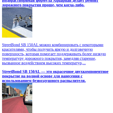
Водорастворимая формула Aquaphalt делает ремонт
дорожного покрытия проще, чем когда-либо.
StreetBond SB 150AL можно комбинировать с некоторыми
красителями, чтобы получить яркую и долговечную
поверхность, которая помогает поддерживать более низкую
температуру дорожного покрытия, замедляя старение,
вызванное воздействием высоких температур,...
StreetBond SB 150AL — это окрасочное двухкомпонентное
покрытие на водной основе для нанесения с
использованием безвоздушного распылителя.