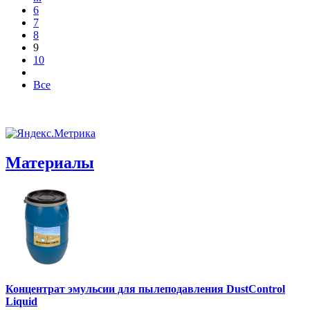
6
7
8
9
10
Все
Материалы
Концентрат эмульсии для пылеподавления DustControl
Liquid