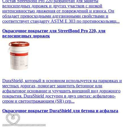
Состав StreetBond Pro 220 разработан для защиты
велосипедных дорожек и других участков с низкой
интенсивностью движения от повреждений и износа. Он
обладает превосходными адгезионными свойствами и
соответствует стандарту ASTM E 303 по противоскользящ...
Окрасочное покрытие для StreetBond Pro 220, для
велосипедных дорожек
DuraShield, который в основном используется на парковках и
местных дорогах, помогает защитить бетонное или
асфальтовое основание и улучшить внешний вид дорожного
покрытия. DuraShield доступен в двух цветах: асфальтово-
сером и светоотражающем (SR) сер...
Окрасочное покрытие DuraShield для бетона и асфальта