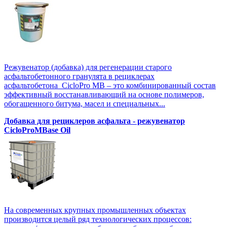
Режувенатор (добавка) для регенерации старого
асфальтобетонного гранулята в рециклерах
асфальтобетона CicloPro MB – это комбинированный состав
эффективный восстанавливающий на основе полимеров,
обогащенного битума, масел и специальных...
Добавка для рециклеров асфальта - режувенатор
CicloProMBase Oil
На современных крупных промышленных объектах
производится целый ряд технологических процессов: