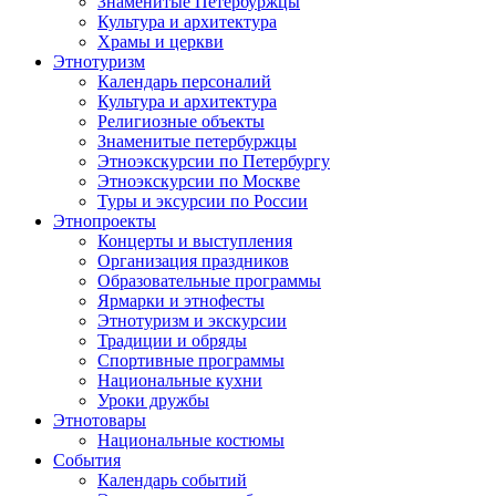
Знаменитые Петербуржцы
Культура и архитектура
Храмы и церкви
Этнотуризм
Календарь персоналий
Культура и архитектура
Религиозные объекты
Знаменитые петербуржцы
Этноэкскурсии по Петербургу
Этноэкскурсии по Москве
Туры и эксурсии по России
Этнопроекты
Концерты и выступления
Организация праздников
Образовательные программы
Ярмарки и этнофесты
Этнотуризм и экскурсии
Традиции и обряды
Спортивные программы
Национальные кухни
Уроки дружбы
Этнотовары
Национальные костюмы
События
Календарь событий