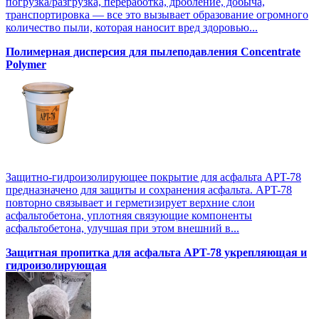
погрузка/разгрузка, переработка, дробление, добыча,
транспортировка — все это вызывает образование огромного
количество пыли, которая наносит вред здоровью...
Полимерная дисперсия для пылеподавления Concentrate
Polymer
Защитно-гидроизолирующее покрытие для асфальта APT-78
предназначено для защиты и сохранения асфальта. APT-78
повторно связывает и герметизирует верхние слои
асфальтобетона, уплотняя связующие компоненты
асфальтобетона, улучшая при этом внешний в...
Защитная пропитка для асфальта APT-78 укрепляющая и
гидроизолирующая