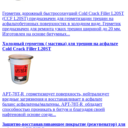
Герметик дорожный быстросохнущий Cold Crack Filler L20SТ
(CCF L20SТ) предназначен для герметизации трещин на
асфальтобетонных поверхностях в холодном виде. Герметик
предназначен для ремонта узких трещин шириной до 20 мм.
Изготовлен на основе битумных...
Холодный герметик ( мастика) для трещин на асфальте
Cold Crack Filler L20SТ
APT-78T-R герметизирует поверхность, нейтрализует
вредные загрязнения и восстанавливает в асфальте
баланс асфальтены/мальтены. APT-78T-R обладает
способностью проникать в битум и благодаря своей
нафтеновой основе соеди...
Защитно-восстанавливающее покрытие (режувенатор) для