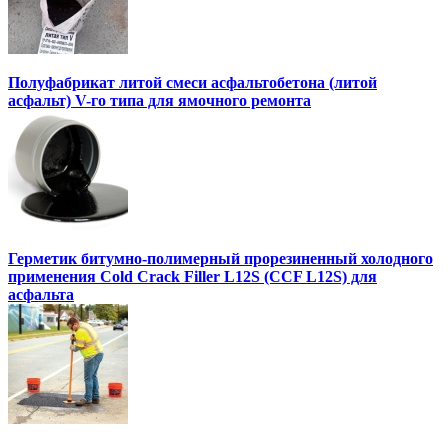
Полуфабрикат литой смеси асфальтобетона (литой
асфальт) V-го типа для ямочного ремонта
Герметик битумно-полимерный прорезиненный холодного
применения Cold Crack Filler L12S (ССF L12S) для
асфальта