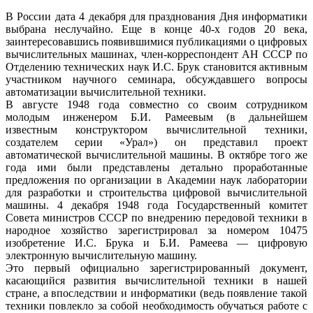
В России дата 4 декабря для празднования Дня информатики
выбрана неслучайно. Еще в конце 40-х годов 20 века,
заинтересовавшись появившимися публикациями о цифровых
вычислительных машинах, член-корреспондент АН СССР по
Отделению технических наук И.С. Брук становится активным
участником научного семинара, обсуждавшего вопросы
автоматизации вычислительной техники.
В августе 1948 года совместно со своим сотрудником
молодым инженером Б.И. Рамеевым (в дальнейшем
известным конструктором вычислительной техники,
создателем серии «Урал») он представил проект
автоматической вычислительной машины. В октябре того же
года ими были представлены детально проработанные
предложения по организации в Академии наук лаборатории
для разработки и строительства цифровой вычислительной
машины. 4 декабря 1948 года Государственный комитет
Совета министров СССР по внедрению передовой техники в
народное хозяйство зарегистрировал за номером 10475
изобретение И.С. Брука и Б.И. Рамеева — цифровую
электронную вычислительную машину.
Это первый официально зарегистрированный документ,
касающийся развития вычислительной техники в нашей
стране, а впоследствии и информатики (ведь появление такой
техники повлекло за собой необходимость обучаться работе с