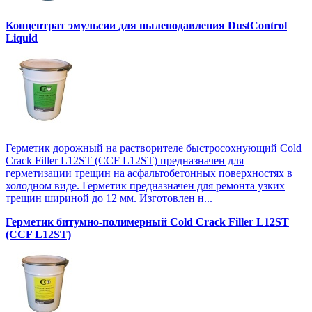
Концентрат эмульсии для пылеподавления DustControl
Liquid
Герметик дорожный на растворителе быстросохнующий Cold
Crack Filler L12SТ (CCF L12SТ) предназначен для
герметизации трещин на асфальтобетонных поверхностях в
холодном виде. Герметик предназначен для ремонта узких
трещин шириной до 12 мм. Изготовлен н...
Герметик битумно-полимерный Cold Crack Filler L12SТ
(CCF L12SТ)