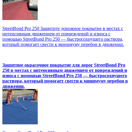
StreetBond Pro 250 Защитите дорожное покрытие в местах с
интенсивным движением от повреждений и износа с
помощью StreetBond Pro 250 — быстросохнущего раствора,
который помогает свести к минимуму перебои в движении.
Защитное окрасочное покрытие для дорог StreetBond Pro
250 в местах с интенсивным движением от повреждений и
износа с помощью StreetBond Pro 250 — быстросохнущего
раствора, который помогает свести к минимуму перебои в
движении.