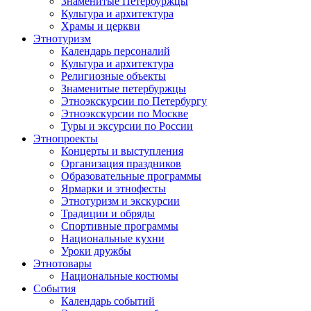
Знаменитые Петербуржцы
Культура и архитектура
Храмы и церкви
Этнотуризм
Календарь персоналий
Культура и архитектура
Религиозные объекты
Знаменитые петербуржцы
Этноэкскурсии по Петербургу
Этноэкскурсии по Москве
Туры и эксурсии по России
Этнопроекты
Концерты и выступления
Организация праздников
Образовательные программы
Ярмарки и этнофесты
Этнотуризм и экскурсии
Традиции и обряды
Спортивные программы
Национальные кухни
Уроки дружбы
Этнотовары
Национальные костюмы
События
Календарь событий