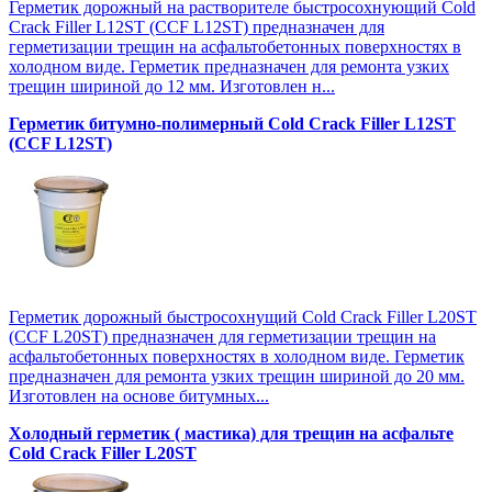
Герметик дорожный на растворителе быстросохнующий Cold
Crack Filler L12SТ (CCF L12SТ) предназначен для
герметизации трещин на асфальтобетонных поверхностях в
холодном виде. Герметик предназначен для ремонта узких
трещин шириной до 12 мм. Изготовлен н...
Герметик битумно-полимерный Cold Crack Filler L12SТ
(CCF L12SТ)
Герметик дорожный быстросохнущий Cold Crack Filler L20SТ
(CCF L20SТ) предназначен для герметизации трещин на
асфальтобетонных поверхностях в холодном виде. Герметик
предназначен для ремонта узких трещин шириной до 20 мм.
Изготовлен на основе битумных...
Холодный герметик ( мастика) для трещин на асфальте
Cold Crack Filler L20SТ