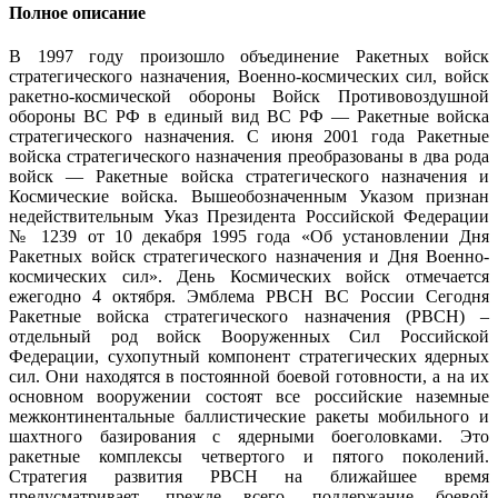
Полное описание
В 1997 году произошло объединение Ракетных войск
стратегического назначения, Военно-космических сил, войск
ракетно-космической обороны Войск Противовоздушной
обороны ВС РФ в единый вид ВС РФ — Ракетные войска
стратегического назначения. С июня 2001 года Ракетные
войска стратегического назначения преобразованы в два рода
войск — Ракетные войска стратегического назначения и
Космические войска. Вышеобозначенным Указом признан
недействительным Указ Президента Российской Федерации
№ 1239 от 10 декабря 1995 года «Об установлении Дня
Ракетных войск стратегического назначения и Дня Военно-
космических сил». День Космических войск отмечается
ежегодно 4 октября. Эмблема РВСН ВС России Сегодня
Ракетные войска стратегического назначения (РВСН) –
отдельный род войск Вооруженных Сил Российской
Федерации, сухопутный компонент стратегических ядерных
сил. Они находятся в постоянной боевой готовности, а на их
основном вооружении состоят все российские наземные
межконтинентальные баллистические ракеты мобильного и
шахтного базирования с ядерными боеголовками. Это
ракетные комплексы четвертого и пятого поколений.
Стратегия развития РВСН на ближайшее время
предусматривает, прежде всего, поддержание боевой