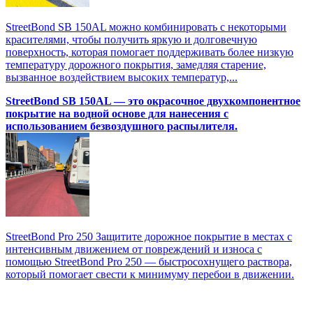
StreetBond SB 150AL можно комбинировать с некоторыми
красителями, чтобы получить яркую и долговечную
поверхность, которая помогает поддерживать более низкую
температуру дорожного покрытия, замедляя старение,
вызванное воздействием высоких температур,...
StreetBond SB 150AL — это окрасочное двухкомпонентное
покрытие на водной основе для нанесения с
использованием безвоздушного распылителя.
StreetBond Pro 250 Защитите дорожное покрытие в местах с
интенсивным движением от повреждений и износа с
помощью StreetBond Pro 250 — быстросохнущего раствора,
который помогает свести к минимуму перебои в движении.