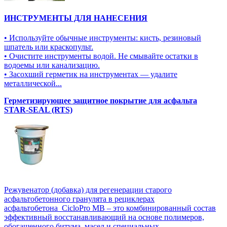
ИНСТРУМЕНТЫ ДЛЯ НАНЕСЕНИЯ
• Используйте обычные инструменты: кисть, резиновый
шпатель или краскопульт.
• Очистите инструменты водой. Не смывайте остатки в
водоемы или канализацию.
• Засохший герметик на инструментах — удалите
металлической...
Герметизирующее защитное покрытие для асфальта
STAR-SEAL (RTS)
Режувенатор (добавка) для регенерации старого
асфальтобетонного гранулята в рециклерах
асфальтобетона CicloPro MB – это комбинированный состав
эффективный восстанавливающий на основе полимеров,
обогащенного битума, масел и специальных...