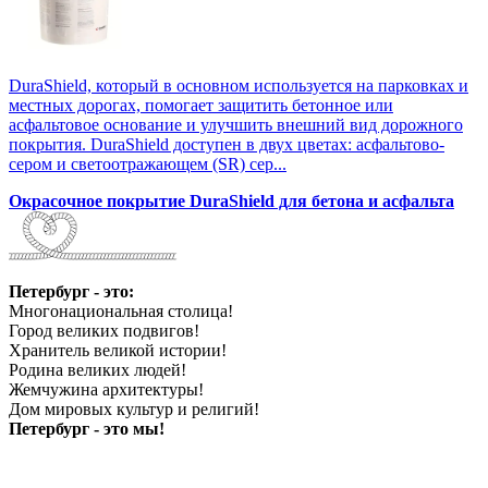
DuraShield, который в основном используется на парковках и
местных дорогах, помогает защитить бетонное или
асфальтовое основание и улучшить внешний вид дорожного
покрытия. DuraShield доступен в двух цветах: асфальтово-
сером и светоотражающем (SR) сер...
Окрасочное покрытие DuraShield для бетона и асфальта
Петербург - это:
Многонациональная столица!
Город великих подвигов!
Хранитель великой истории!
Родина великих людей!
Жемчужина архитектуры!
Дом мировых культур и религий!
Петербург - это мы!