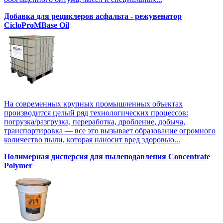
Добавка для рециклеров асфальта - режувенатор
CicloProMBase Oil
На современных крупных промышленных объектах
производится целый ряд технологических процессов:
погрузка/разгрузка, переработка, дробление, добыча,
транспортировка — все это вызывает образование огромного
количество пыли, которая наносит вред здоровью...
Полимерная дисперсия для пылеподавления Concentrate
Polymer