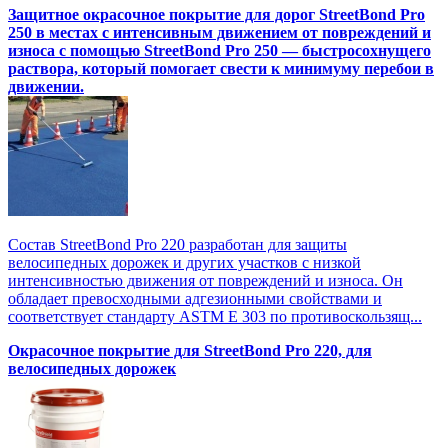
Защитное окрасочное покрытие для дорог StreetBond Pro
250 в местах с интенсивным движением от повреждений и
износа с помощью StreetBond Pro 250 — быстросохнущего
раствора, который помогает свести к минимуму перебои в
движении.
Состав StreetBond Pro 220 разработан для защиты
велосипедных дорожек и других участков с низкой
интенсивностью движения от повреждений и износа. Он
обладает превосходными адгезионными свойствами и
соответствует стандарту ASTM E 303 по противоскользящ...
Окрасочное покрытие для StreetBond Pro 220, для
велосипедных дорожек