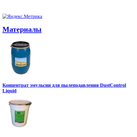
Материалы
Концентрат эмульсии для пылеподавления DustControl
Liquid