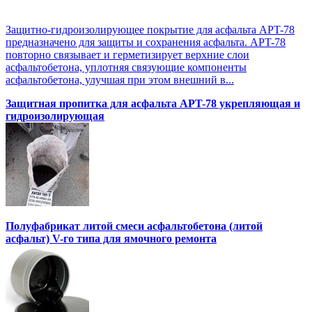
Защитно-гидроизолирующее покрытие для асфальта APT-78
предназначено для защиты и сохранения асфальта. APT-78
повторно связывает и герметизирует верхние слои
асфальтобетона, уплотняя связующие компоненты
асфальтобетона, улучшая при этом внешний в...
Защитная пропитка для асфальта APT-78 укрепляющая и
гидроизолирующая
Полуфабрикат литой смеси асфальтобетона (литой
асфальт) V-го типа для ямочного ремонта