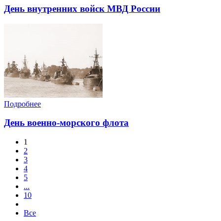
День внутренних войск МВД России
Подробнее
День военно-морского флота
1
2
3
4
5
...
10
Все