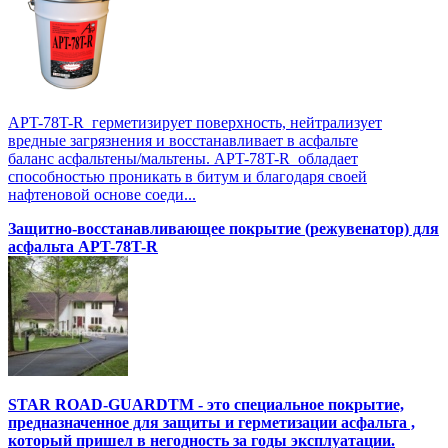
APT-78T-R герметизирует поверхность, нейтрализует
вредные загрязнения и восстанавливает в асфальте
баланс асфальтены/мальтены. APT-78T-R обладает
способностью проникать в битум и благодаря своей
нафтеновой основе соеди...
Защитно-восстанавливающее покрытие (режувенатор) для
асфальта APT-78T-R
STAR ROAD-GUARDTM - это специальное покрытие,
предназначенное для защиты и герметизации асфальта ,
который пришел в негодность за годы эксплуатации.