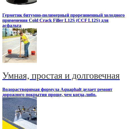
Герметик битумно-полимерный прорезиненный холодного
применения Cold Crack Filler L12S (ССF L12S) для
асфальта
Умная, простая и долговечная
Водорастворимая формула Aquaphalt делает ремонт
дорожного покрытия проще, чем когда-либо.