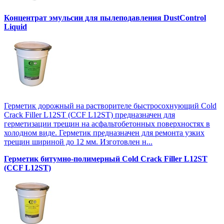
Концентрат эмульсии для пылеподавления DustControl
Liquid
Герметик дорожный на растворителе быстросохнующий Cold
Crack Filler L12SТ (CCF L12SТ) предназначен для
герметизации трещин на асфальтобетонных поверхностях в
холодном виде. Герметик предназначен для ремонта узких
трещин шириной до 12 мм. Изготовлен н...
Герметик битумно-полимерный Cold Crack Filler L12SТ
(CCF L12SТ)