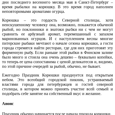
дни последнего весеннего месяца мая в Санкт-Петербург –
время рыбалки на корюшку. В это время город наполнен
неповторимыми ароматами огурца.
Корюшка – это гордость Северной столицы, хотя
неискушенному человеку она, возможно, покажется обычной
рыбой, но поклонники и знатоки рыбки ни с чем не могут
сравнить ее арбузный аромат, перемешанный с запахом
маринованных огурцов. И с наступлением весны многие
питерские рыбаки мечтают о начале сезона корюшки, а гости
города стремятся найти ресторан, где для них приготовят эту
фирменную рыбу. Если раньше этой рыбки в Финском заливе
было много и стоила она очень дешево – буквально копейки,
то теперь ее цена сопоставима с ценой деликатесов и, видимо,
по этой причине очередей за рыбой, обычно, не бывает.
Ежегодно Праздник Корюшки празднуется под открытым
небом. Это всеобщий городской пикник, устраиваемый
властями города для петербуржцев и гостей северной
столицы, в котором можно принять участие всей семьей и
подобрать себе занятие на собственный вкус и желание.
Анонс
Праздник обычно начинается после начала прохода корюшки.