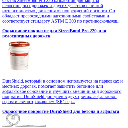
Состав StreetBond Pro 220 разработан для защиты
велосипедных дорожек и других участков с низкой
интенсивностью движения от повреждений и износа. Он
обладает превосходными адгезионными свойствами и
соответствует стандарту ASTM E 303 по противоскользящ...
Окрасочное покрытие для StreetBond Pro 220, для
велосипедных дорожек
DuraShield, который в основном используется на парковках и
местных дорогах, помогает защитить бетонное или
асфальтовое основание и улучшить внешний вид дорожного
покрытия. DuraShield доступен в двух цветах: асфальтово-
сером и светоотражающем (SR) сер...
Окрасочное покрытие DuraShield для бетона и асфальта