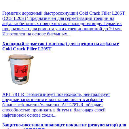
Герметик дорожный быстросохнущий Cold Crack Filler L20SТ
(CCF L20SТ) предназначен для герметизации трещин на
асфальтобетонных поверхностях в холодном виде. Герметик
предназначен для ремонта узких трещин шириной до 20 мм.
Изготовлен на основе битумных...
Холодный герметик ( мастика) для трещин на асфальте
Cold Crack Filler L20SТ
APT-78T-R герметизирует поверхность, нейтрализует
вредные загрязнения и восстанавливает в асфальте
баланс асфальтены/мальтены. APT-78T-R обладает
способностью проникать в битум и благодаря своей
нафтеновой основе соеди...
Защитно-восстанавливающее покрытие (режувенатор) для