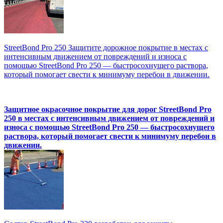
StreetBond Pro 250 Защитите дорожное покрытие в местах с
интенсивным движением от повреждений и износа с
помощью StreetBond Pro 250 — быстросохнущего раствора,
который помогает свести к минимуму перебои в движении.
Защитное окрасочное покрытие для дорог StreetBond Pro
250 в местах с интенсивным движением от повреждений и
износа с помощью StreetBond Pro 250 — быстросохнущего
раствора, который помогает свести к минимуму перебои в
движении.