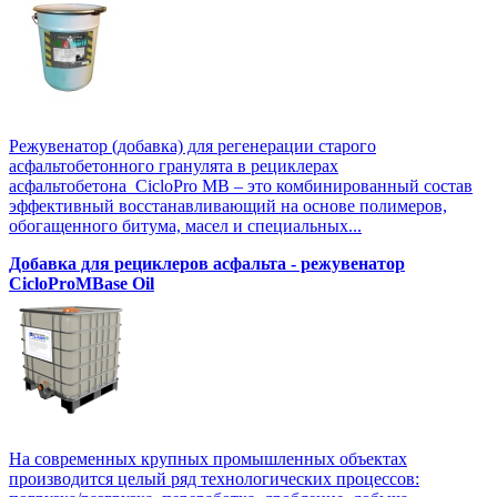
Режувенатор (добавка) для регенерации старого
асфальтобетонного гранулята в рециклерах
асфальтобетона CicloPro MB – это комбинированный состав
эффективный восстанавливающий на основе полимеров,
обогащенного битума, масел и специальных...
Добавка для рециклеров асфальта - режувенатор
CicloProMBase Oil
На современных крупных промышленных объектах
производится целый ряд технологических процессов: