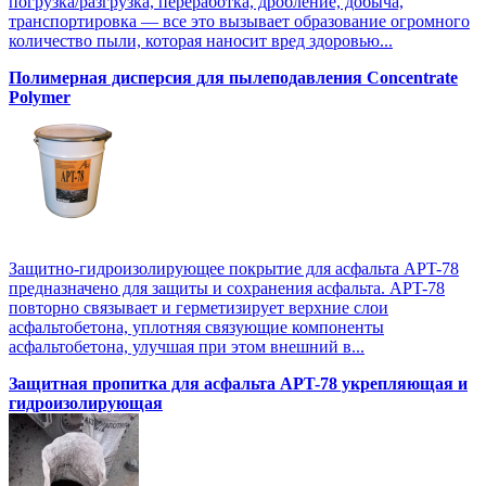
погрузка/разгрузка, переработка, дробление, добыча,
транспортировка — все это вызывает образование огромного
количество пыли, которая наносит вред здоровью...
Полимерная дисперсия для пылеподавления Concentrate
Polymer
Защитно-гидроизолирующее покрытие для асфальта APT-78
предназначено для защиты и сохранения асфальта. APT-78
повторно связывает и герметизирует верхние слои
асфальтобетона, уплотняя связующие компоненты
асфальтобетона, улучшая при этом внешний в...
Защитная пропитка для асфальта APT-78 укрепляющая и
гидроизолирующая