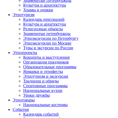
Знаменитые Петербуржцы
Культура и архитектура
Храмы и церкви
Этнотуризм
Календарь персоналий
Культура и архитектура
Религиозные объекты
Знаменитые петербуржцы
Этноэкскурсии по Петербургу
Этноэкскурсии по Москве
Туры и эксурсии по России
Этнопроекты
Концерты и выступления
Организация праздников
Образовательные программы
Ярмарки и этнофесты
Этнотуризм и экскурсии
Традиции и обряды
Спортивные программы
Национальные кухни
Уроки дружбы
Этнотовары
Национальные костюмы
События
Календарь событий