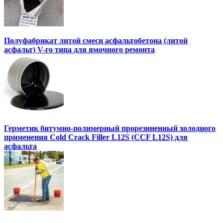
Полуфабрикат литой смеси асфальтобетона (литой
асфальт) V-го типа для ямочного ремонта
Герметик битумно-полимерный прорезиненный холодного
применения Cold Crack Filler L12S (ССF L12S) для
асфальта