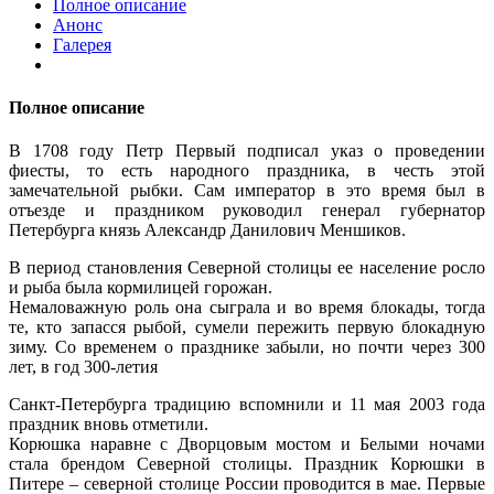
Полное описание
Анонс
Галерея
Полное описание
В 1708 году Петр Первый подписал указ о проведении
фиесты, то есть народного праздника, в честь этой
замечательной рыбки. Сам император в это время был в
отъезде и праздником руководил генерал губернатор
Петербурга князь Александр Данилович Меншиков.
В период становления Северной столицы ее население росло
и рыба была кормилицей горожан.
Немаловажную роль она сыграла и во время блокады, тогда
те, кто запасся рыбой, сумели пережить первую блокадную
зиму. Со временем о празднике забыли, но почти через 300
лет, в год 300-летия
Санкт-Петербурга традицию вспомнили и 11 мая 2003 года
праздник вновь отметили.
Корюшка наравне с Дворцовым мостом и Белыми ночами
стала брендом Северной столицы. Праздник Корюшки в
Питере – северной столице России проводится в мае. Первые