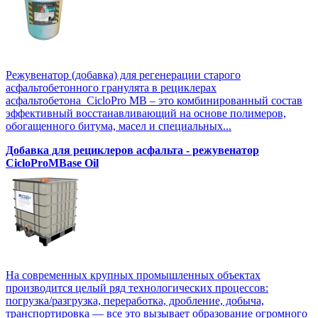
Режувенатор (добавка) для регенерации старого
асфальтобетонного гранулята в рециклерах
асфальтобетона CicloPro MB – это комбинированный состав
эффективный восстанавливающий на основе полимеров,
обогащенного битума, масел и специальных...
Добавка для рециклеров асфальта - режувенатор
CicloProMBase Oil
На современных крупных промышленных объектах
производится целый ряд технологических процессов:
погрузка/разгрузка, переработка, дробление, добыча,
транспортировка — все это вызывает образование огромного