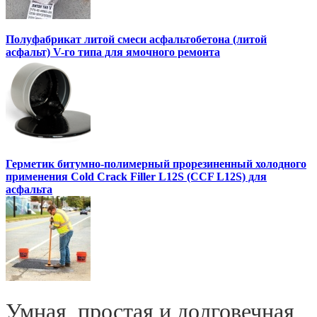
Полуфабрикат литой смеси асфальтобетона (литой
асфальт) V-го типа для ямочного ремонта
Герметик битумно-полимерный прорезиненный холодного
применения Cold Crack Filler L12S (ССF L12S) для
асфальта
Умная, простая и долговечная