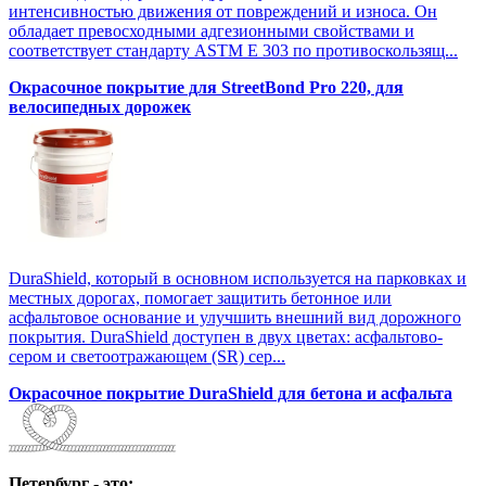
интенсивностью движения от повреждений и износа. Он
обладает превосходными адгезионными свойствами и
соответствует стандарту ASTM E 303 по противоскользящ...
Окрасочное покрытие для StreetBond Pro 220, для
велосипедных дорожек
DuraShield, который в основном используется на парковках и
местных дорогах, помогает защитить бетонное или
асфальтовое основание и улучшить внешний вид дорожного
покрытия. DuraShield доступен в двух цветах: асфальтово-
сером и светоотражающем (SR) сер...
Окрасочное покрытие DuraShield для бетона и асфальта
Петербург - это: