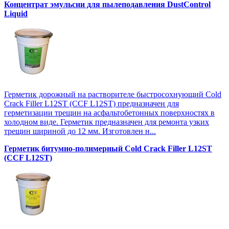
Концентрат эмульсии для пылеподавления DustControl
Liquid
Герметик дорожный на растворителе быстросохнующий Cold
Crack Filler L12SТ (CCF L12SТ) предназначен для
герметизации трещин на асфальтобетонных поверхностях в
холодном виде. Герметик предназначен для ремонта узких
трещин шириной до 12 мм. Изготовлен н...
Герметик битумно-полимерный Cold Crack Filler L12SТ
(CCF L12SТ)