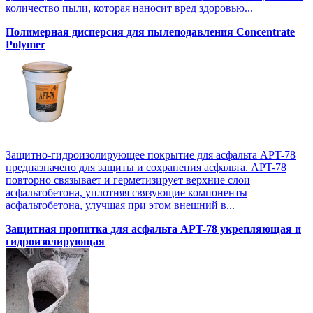
количество пыли, которая наносит вред здоровью...
Полимерная дисперсия для пылеподавления Concentrate
Polymer
Защитно-гидроизолирующее покрытие для асфальта APT-78
предназначено для защиты и сохранения асфальта. APT-78
повторно связывает и герметизирует верхние слои
асфальтобетона, уплотняя связующие компоненты
асфальтобетона, улучшая при этом внешний в...
Защитная пропитка для асфальта APT-78 укрепляющая и
гидроизолирующая