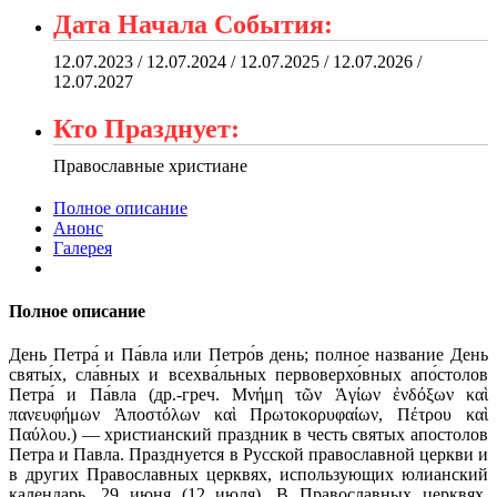
Дата Начала События:
12.07.2023 / 12.07.2024 / 12.07.2025 / 12.07.2026 /
12.07.2027
Кто Празднует:
Православные христиане
Полное описание
Анонс
Галерея
Полное описание
День Петра́ и Па́вла или Петро́в день; полное название День
святы́х, сла́вных и всехва́льных первоверхо́вных апо́столов
Петра́ и Па́вла (др.-греч. Μνήμη τῶν Ἁγίων ἐνδόξων καὶ
πανευφήμων Ἀποστόλων καὶ Πρωτοκορυφαίων, Πέτρου καὶ
Παύλου.) — христианский праздник в честь святых апостолов
Петра и Павла. Празднуется в Русской православной церкви и
в других Православных церквях, использующих юлианский
календарь, 29 июня (12 июля). В Православных церквях,