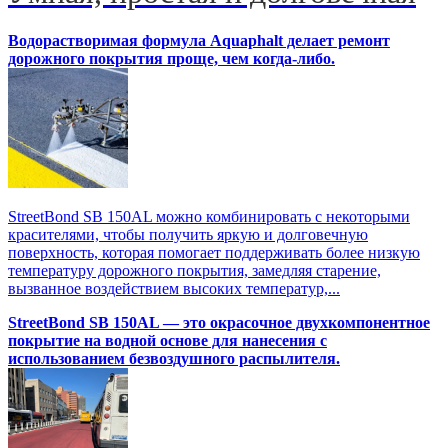
Водорастворимая формула Aquaphalt делает ремонт
дорожного покрытия проще, чем когда-либо.
StreetBond SB 150AL можно комбинировать с некоторыми
красителями, чтобы получить яркую и долговечную
поверхность, которая помогает поддерживать более низкую
температуру дорожного покрытия, замедляя старение,
вызванное воздействием высоких температур,...
StreetBond SB 150AL — это окрасочное двухкомпонентное
покрытие на водной основе для нанесения с
использованием безвоздушного распылителя.