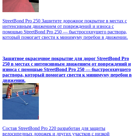
StreetBond Pro 250 Защитите дорожное покрытие в местах с
интенсивным движением от повреждений и износа с
помощью StreetBond Pro 250 — быстросохнущего раствора,
который помогает свести к минимуму перебои в движении.
Защитное окрасочное покрытие для дорог StreetBond Pro
250 в местах с интенсивным движением от повреждений и
износа с помощью StreetBond Pro 250 — быстросохнущего
раствора, который помогает свести к минимуму перебои в
движении.
Состав StreetBond Pro 220 разработан для защиты
велосипедных дорожек и других участков с низкой