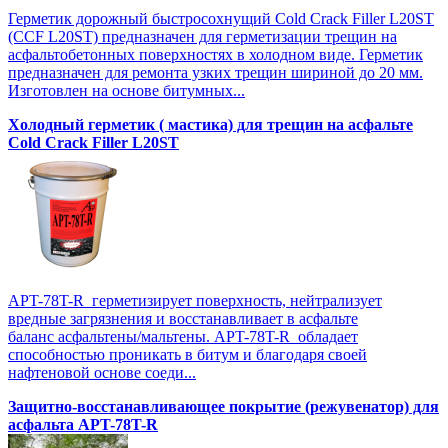
Герметик дорожный быстросохнущий Cold Crack Filler L20SТ
(CCF L20SТ) предназначен для герметизации трещин на
асфальтобетонных поверхностях в холодном виде. Герметик
предназначен для ремонта узких трещин шириной до 20 мм.
Изготовлен на основе битумных...
Холодный герметик ( мастика) для трещин на асфальте
Cold Crack Filler L20SТ
APT-78T-R герметизирует поверхность, нейтрализует
вредные загрязнения и восстанавливает в асфальте
баланс асфальтены/мальтены. APT-78T-R обладает
способностью проникать в битум и благодаря своей
нафтеновой основе соеди...
Защитно-восстанавливающее покрытие (режувенатор) для
асфальта APT-78T-R