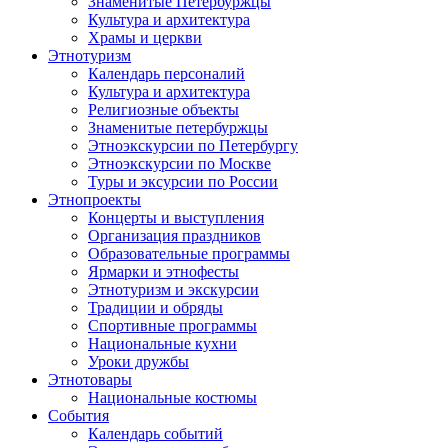
Знаменитые Петербуржцы
Культура и архитектура
Храмы и церкви
Этнотуризм
Календарь персоналий
Культура и архитектура
Религиозные объекты
Знаменитые петербуржцы
Этноэкскурсии по Петербургу
Этноэкскурсии по Москве
Туры и эксурсии по России
Этнопроекты
Концерты и выступления
Организация праздников
Образовательные программы
Ярмарки и этнофесты
Этнотуризм и экскурсии
Традиции и обряды
Спортивные программы
Национальные кухни
Уроки дружбы
Этнотовары
Национальные костюмы
События
Календарь событий