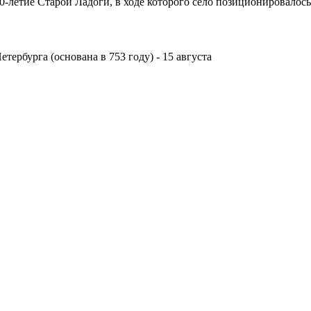
50-летие Старой Ладоги, в ходе которого село позиционировалос
ербурга (основана в 753 году) - 15 августа