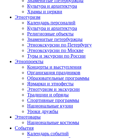
Знаменитые Петербуржцы
Культура и архитектура
Храмы и церкви
Этнотуризм
Календарь персоналий
Культура и архитектура
Религиозные объекты
Знаменитые петербуржцы
Этноэкскурсии по Петербургу
Этноэкскурсии по Москве
Туры и эксурсии по России
Этнопроекты
Концерты и выступления
Организация праздников
Образовательные программы
Ярмарки и этнофесты
Этнотуризм и экскурсии
Традиции и обряды
Спортивные программы
Национальные кухни
Уроки дружбы
Этнотовары
Национальные костюмы
События
Календарь событий