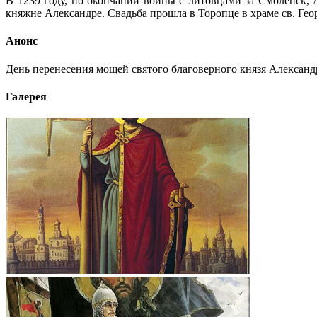
В 1239 году, по окончании войны с литовцами за Смоленск,
княжне Александре. Свадьба прошла в Торопце в храме св. Гео
Анонс
День перенесения мощей святого благоверного князя Александра
Галерея