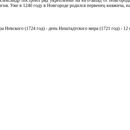
 Александр построил ряд укреплений на юго-запад от Новгород
ргия. Уже в 1240 году в Новгороде родился первенец княжича, 
 Невского (1724 год) - день Ништадтского мира (1721 год) - 12 