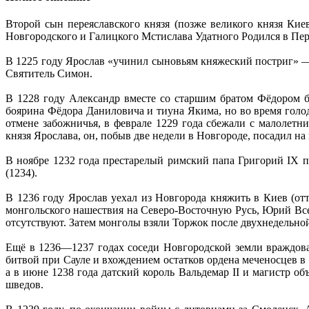
Второй сын переяславского князя (позже великого князя Ки
Новгородского и Галицкого Мстислава Удатного Родился в Пере
В 1225 году Ярослав «учинил сыновьям княжеский постриг» —
Святитель Симон.
В 1228 году Александр вместе со старшим братом Фёдором б
боярина Фёдора Даниловича и тиуна Якима, но во время голо
отмене забожничья, в феврале 1229 года сбежали с малолетн
князя Ярослава, он, побыв две недели в Новгороде, посадил на
В ноябре 1232 года престарелый римский папа Григорий IX 
(1234).
В 1236 году Ярослав уехал из Новгорода княжить в Киев (отт
монгольского нашествия на Северо-Восточную Русь, Юрий Все
отсутствуют. Затем монголы взяли Торжок после двухнедельно
Ещё в 1236—1237 годах соседи Новгородской земли враждова
битвой при Сауле и вхождением остатков ордена меченосцев в 
а в июне 1238 года датский король Вальдемар II и магистр о
шведов.