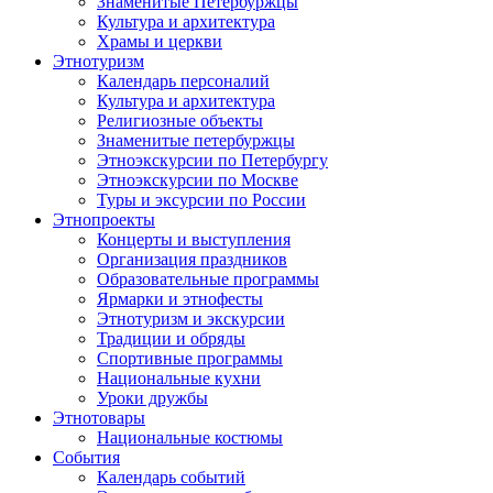
Знаменитые Петербуржцы
Культура и архитектура
Храмы и церкви
Этнотуризм
Календарь персоналий
Культура и архитектура
Религиозные объекты
Знаменитые петербуржцы
Этноэкскурсии по Петербургу
Этноэкскурсии по Москве
Туры и эксурсии по России
Этнопроекты
Концерты и выступления
Организация праздников
Образовательные программы
Ярмарки и этнофесты
Этнотуризм и экскурсии
Традиции и обряды
Спортивные программы
Национальные кухни
Уроки дружбы
Этнотовары
Национальные костюмы
События
Календарь событий