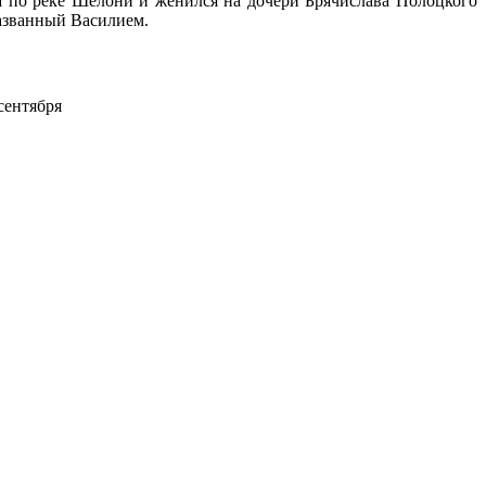
а по реке Шелони и женился на дочери Брячислава Полоцкого
названный Василием.
сентября