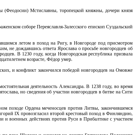
вы (Феодосии) Мстиславны, торопецкой княжны, дочери князя
аженском соборе Переяславля-Залесского епископ Суздальский
авшимся летом в поход на Ригу, в Новгороде под присмотром
им, не дождавшись ответа Ярослава о просьбе новгородцев об
одцев. В 1230 году, когда Новгородская республика призвала
дцатилетнем возрасте, Фёдор умер.
ских, и конфликт закончился победой новгородцев на Омовже
остоятельная деятельность Александра. В 1238 году, во время
ослава, но сведения об участии новгородцев в битве на Сити
чном походе Ордена меченосцев против Литвы, закончившемся
Григорий IX провозгласил второй крестовый поход в Финляндию,
нии и военных действиях против Руси в Прибалтике с участием