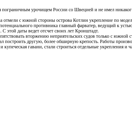
лся пограничным урочищем России со Швецией и не имел никакого 
на отмели с южной стороны острова Котлин укрепление по модел
тенциального противника главный фарватер, ведущий к устью Н
. С этой даты ведет отсчет своих лет Кронштадт.
репятствовать вторжению неприятельских судов только с южной 
азал построить другую, более обширную крепость. Работы произ
и купеческая гавани, стали строиться отдельные укрепления и 