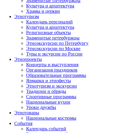
Знаменитые Петербуржцы
Культура и архитектура
Храмы и церкви
Этнотуризм
Календарь персоналий
Культура и архитектура
Религиозные объекты
Знаменитые петербуржцы
Этноэкскурсии по Петербургу
Этноэкскурсии по Москве
Туры и эксурсии по России
Этнопроекты
Концерты и выступления
Организация праздников
Образовательные программы
Ярмарки и этнофесты
Этнотуризм и экскурсии
Традиции и обряды
Спортивные программы
Национальные кухни
Уроки дружбы
Этнотовары
Национальные костюмы
События
Календарь событий