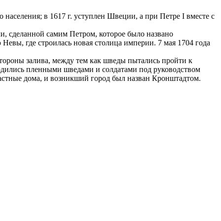
населения; в 1617 г. уступлен Швеции, а при Петре I вместе с
и, сделанной самим Петром, которое было названо
евы, где строилась новая столица империи. 7 мая 1704 года
стороны залива, между тем как шведы пытались пройти к
водились пленными шведами и солдатами под руководством
частные дома, и возникший город был назван Кронштадтом.