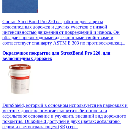
Состав StreetBond Pro 220 разработан для защиты
велосипедных дорожек и других участков с низкой
интенсивностью движения от повреждений и износа. Он
обладает превосходными адгезионными свойствами и
соответствует стандарту ASTM E 303 по противоскользящ...
Окрасочное покрытие для StreetBond Pro 220, для
велосипедных дорожек
DuraShield, который в основном используется на парковках и
местных дорогах, помогает защитить бетонное или
асфальтовое основание и улучшить внешний вид дорожного
покрытия. DuraShield доступен в двух цветах: асфальтово-
сером и светоотражающем (SR) сер...