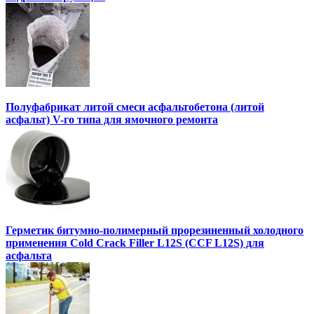
Полуфабрикат литой смеси асфальтобетона (литой
асфальт) V-го типа для ямочного ремонта
Герметик битумно-полимерный прорезиненный холодного
применения Cold Crack Filler L12S (ССF L12S) для
асфальта