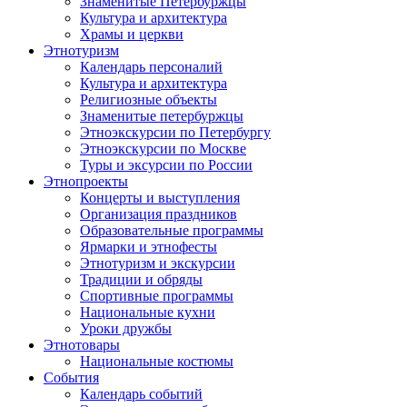
Знаменитые Петербуржцы
Культура и архитектура
Храмы и церкви
Этнотуризм
Календарь персоналий
Культура и архитектура
Религиозные объекты
Знаменитые петербуржцы
Этноэкскурсии по Петербургу
Этноэкскурсии по Москве
Туры и эксурсии по России
Этнопроекты
Концерты и выступления
Организация праздников
Образовательные программы
Ярмарки и этнофесты
Этнотуризм и экскурсии
Традиции и обряды
Спортивные программы
Национальные кухни
Уроки дружбы
Этнотовары
Национальные костюмы
События
Календарь событий