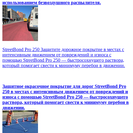
использованием безвоздушного распылителя.
StreetBond Pro 250 Защитите дорожное покрытие в местах с
интенсивным движением от повреждений и износа с
помощью StreetBond Pro 250 — быстросохнущего раствора,
который помогает свести к минимуму перебои в движении.
Защитное окрасочное покрытие для дорог StreetBond Pro
250 в местах с интенсивным движением от повреждений и
износа с помощью StreetBond Pro 250 — быстросохнущего
раствора, который помогает свести к минимуму перебои в
движении.