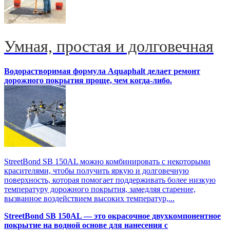
Умная, простая и долговечная
Водорастворимая формула Aquaphalt делает ремонт
дорожного покрытия проще, чем когда-либо.
StreetBond SB 150AL можно комбинировать с некоторыми
красителями, чтобы получить яркую и долговечную
поверхность, которая помогает поддерживать более низкую
температуру дорожного покрытия, замедляя старение,
вызванное воздействием высоких температур,...
StreetBond SB 150AL — это окрасочное двухкомпонентное
покрытие на водной основе для нанесения с