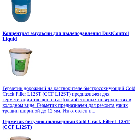
Концентрат эмульсии для пылеподавления DustControl
Liquid
Герметик дорожный на растворителе быстросохнующий Cold
Crack Filler L12SТ (CCF L12SТ) предназначен для
герметизации трещин на асфальтобетонных поверхностях в
холодном виде. Герметик предназначен для ремонта узких
трещин шириной до 12 мм. Изготовлен н...
Герметик битумно-полимерный Cold Crack Filler L12SТ
(CCF L12SТ)