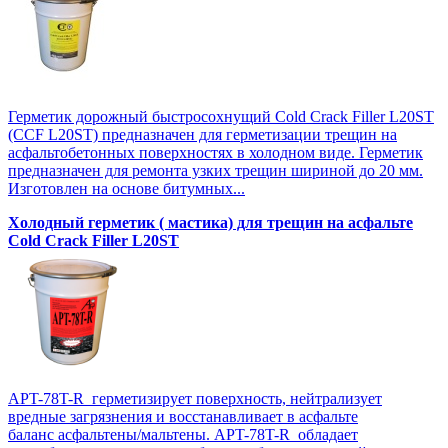
Герметик дорожный быстросохнущий Cold Crack Filler L20SТ
(CCF L20SТ) предназначен для герметизации трещин на
асфальтобетонных поверхностях в холодном виде. Герметик
предназначен для ремонта узких трещин шириной до 20 мм.
Изготовлен на основе битумных...
Холодный герметик ( мастика) для трещин на асфальте
Cold Crack Filler L20SТ
APT-78T-R герметизирует поверхность, нейтрализует
вредные загрязнения и восстанавливает в асфальте
баланс асфальтены/мальтены. APT-78T-R обладает