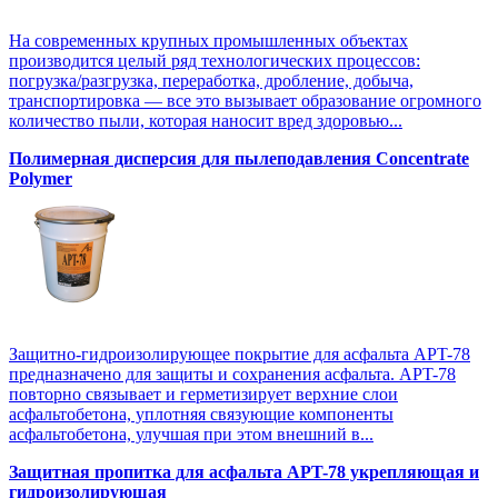
На современных крупных промышленных объектах
производится целый ряд технологических процессов:
погрузка/разгрузка, переработка, дробление, добыча,
транспортировка — все это вызывает образование огромного
количество пыли, которая наносит вред здоровью...
Полимерная дисперсия для пылеподавления Concentrate
Polymer
Защитно-гидроизолирующее покрытие для асфальта APT-78
предназначено для защиты и сохранения асфальта. APT-78
повторно связывает и герметизирует верхние слои
асфальтобетона, уплотняя связующие компоненты
асфальтобетона, улучшая при этом внешний в...
Защитная пропитка для асфальта APT-78 укрепляющая и
гидроизолирующая