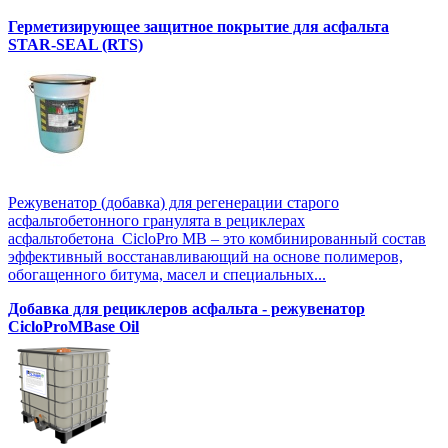
Герметизирующее защитное покрытие для асфальта
STAR-SEAL (RTS)
Режувенатор (добавка) для регенерации старого
асфальтобетонного гранулята в рециклерах
асфальтобетона CicloPro MB – это комбинированный состав
эффективный восстанавливающий на основе полимеров,
обогащенного битума, масел и специальных...
Добавка для рециклеров асфальта - режувенатор
CicloProMBase Oil