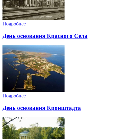
Подробнее
День основания Красного Села
Подробнее
День основания Кронштадта