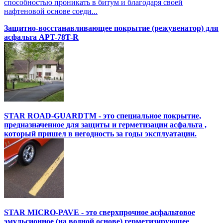
способностью проникать в битум и благодаря своей
нафтеновой основе соеди...
Защитно-восстанавливающее покрытие (режувенатор) для
асфальта APT-78T-R
STAR ROAD-GUARDTM - это специальное покрытие,
предназначенное для защиты и герметизации асфальта ,
который пришел в негодность за годы эксплуатации.
STAR MICRO-PAVE - это сверхпрочное асфальтовое
эмульсионное (на водной основе) герметизирующее