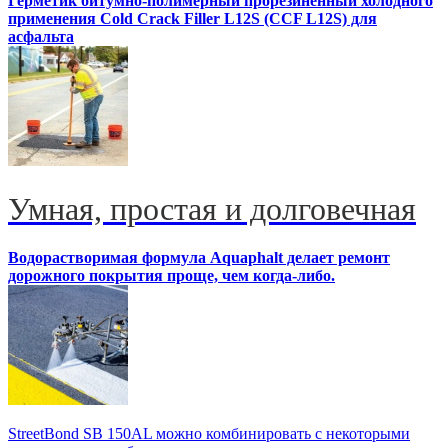
Герметик битумно-полимерный прорезиненный холодного
применения Cold Crack Filler L12S (ССF L12S) для
асфальта
Умная, простая и долговечная
Водорастворимая формула Aquaphalt делает ремонт
дорожного покрытия проще, чем когда-либо.
StreetBond SB 150AL можно комбинировать с некоторыми