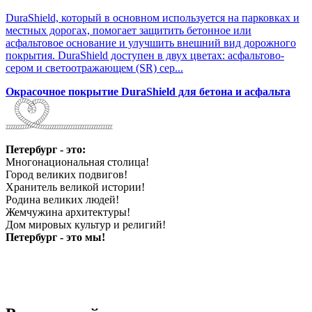
DuraShield, который в основном используется на парковках и
местных дорогах, помогает защитить бетонное или
асфальтовое основание и улучшить внешний вид дорожного
покрытия. DuraShield доступен в двух цветах: асфальтово-
сером и светоотражающем (SR) сер...
Окрасочное покрытие DuraShield для бетона и асфальта
Петербург - это:
Многонациональная столица!
Город великих подвигов!
Хранитель великой истории!
Родина великих людей!
Жемчужина архитектуры!
Дом мировых культур и религий!
Петербург - это мы!