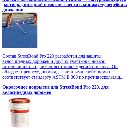
раствора, который помогает свести к минимуму перебои в
движении.
Состав StreetBond Pro 220 разработан для защиты
велосипедных дорожек и других участков с низкой
интенсивностью движения от повреждений и износа. Он
обладает превосходными адгезионными свойствами и
соответствует стандарту ASTM E 303 по противоскользящ...
Окрасочное покрытие для StreetBond Pro 220, для
велосипедных дорожек