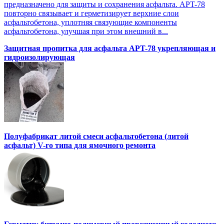
предназначено для защиты и сохранения асфальта. APT-78
повторно связывает и герметизирует верхние слои
асфальтобетона, уплотняя связующие компоненты
асфальтобетона, улучшая при этом внешний в...
Защитная пропитка для асфальта APT-78 укрепляющая и
гидроизолирующая
Полуфабрикат литой смеси асфальтобетона (литой
асфальт) V-го типа для ямочного ремонта