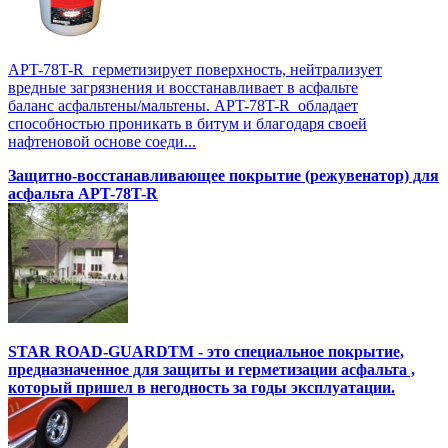
APT-78T-R герметизирует поверхность, нейтрализует
вредные загрязнения и восстанавливает в асфальте
баланс асфальтены/мальтены. APT-78T-R обладает
способностью проникать в битум и благодаря своей
нафтеновой основе соеди...
Защитно-восстанавливающее покрытие (режувенатор) для
асфальта APT-78T-R
STAR ROAD-GUARDTM - это специальное покрытие,
предназначенное для защиты и герметизации асфальта ,
который пришел в негодность за годы эксплуатации.