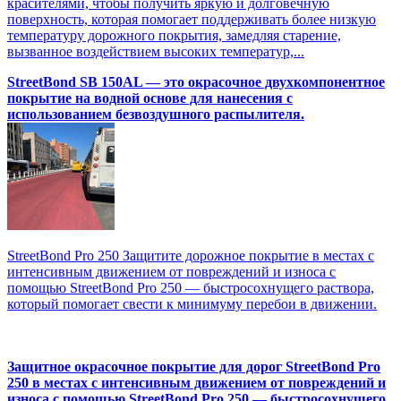
красителями, чтобы получить яркую и долговечную
поверхность, которая помогает поддерживать более низкую
температуру дорожного покрытия, замедляя старение,
вызванное воздействием высоких температур,...
StreetBond SB 150AL — это окрасочное двухкомпонентное
покрытие на водной основе для нанесения с
использованием безвоздушного распылителя.
StreetBond Pro 250 Защитите дорожное покрытие в местах с
интенсивным движением от повреждений и износа с
помощью StreetBond Pro 250 — быстросохнущего раствора,
который помогает свести к минимуму перебои в движении.
Защитное окрасочное покрытие для дорог StreetBond Pro
250 в местах с интенсивным движением от повреждений и
износа с помощью StreetBond Pro 250 — быстросохнущего