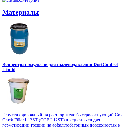
Материалы
Концентрат эмульсии для пылеподавления DustControl
Liquid
Герметик дорожный на растворителе быстросохнующий Cold
Crack Filler L12SТ (CCF L12SТ) предназначен для
герметизации трещин на асфальтобетонных поверхностях в