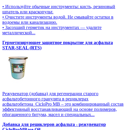
• Используйте обычные инструменты: кисть, резиновый
шпатель или краскопульт.
• Очистите инструменты водой. Не смывайте остатки в
водоемы или канализацию.
• Засохший герметик на инструментах — удалите
металлической...
Герметизирующее защитное покрытие для асфальта
STAR-SEAL (RTS)
Режувенатор (добавка) для регенерации старого
асфальтобетонного гранулята в рециклерах
асфальтобетона CicloPro MB – это комбинированный состав
эффективный восстанавливающий на основе полимеров,
обогащенного битума, масел и специальных...
Добавка для рециклеров асфальта - режувенатор
CicloProMBase Oil