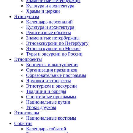
Знаменитые Петербуржцы
Культура и архитектура
Храмы и церкви
Этнотуризм
Календарь персоналий
Культура и архитектура
Религиозные объекты
Знаменитые петербуржцы
Этноэкскурсии по Петербургу
Этноэкскурсии по Москве
Туры и эксурсии по России
Этнопроекты
Концерты и выступления
Организация праздников
Образовательные программы
Ярмарки и этнофесты
Этнотуризм и экскурсии
Традиции и обряды
Спортивные программы
Национальные кухни
Уроки дружбы
Этнотовары
Национальные костюмы
События
Календарь событий