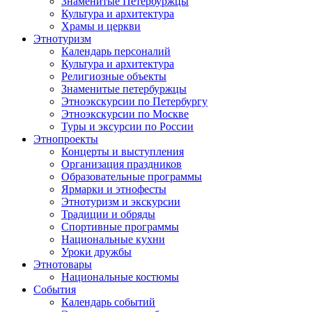
Знаменитые Петербуржцы
Культура и архитектура
Храмы и церкви
Этнотуризм
Календарь персоналий
Культура и архитектура
Религиозные объекты
Знаменитые петербуржцы
Этноэкскурсии по Петербургу
Этноэкскурсии по Москве
Туры и эксурсии по России
Этнопроекты
Концерты и выступления
Организация праздников
Образовательные программы
Ярмарки и этнофесты
Этнотуризм и экскурсии
Традиции и обряды
Спортивные программы
Национальные кухни
Уроки дружбы
Этнотовары
Национальные костюмы
События
Календарь событий