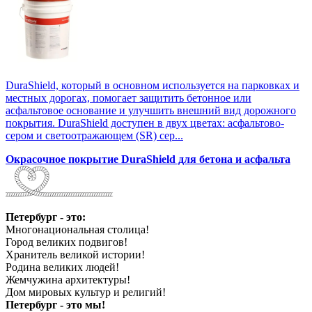
DuraShield, который в основном используется на парковках и
местных дорогах, помогает защитить бетонное или
асфальтовое основание и улучшить внешний вид дорожного
покрытия. DuraShield доступен в двух цветах: асфальтово-
сером и светоотражающем (SR) сер...
Окрасочное покрытие DuraShield для бетона и асфальта
Петербург - это:
Многонациональная столица!
Город великих подвигов!
Хранитель великой истории!
Родина великих людей!
Жемчужина архитектуры!
Дом мировых культур и религий!
Петербург - это мы!