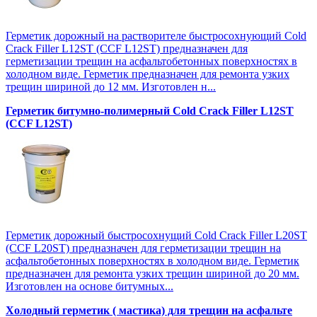
Герметик дорожный на растворителе быстросохнующий Cold
Crack Filler L12SТ (CCF L12SТ) предназначен для
герметизации трещин на асфальтобетонных поверхностях в
холодном виде. Герметик предназначен для ремонта узких
трещин шириной до 12 мм. Изготовлен н...
Герметик битумно-полимерный Cold Crack Filler L12SТ
(CCF L12SТ)
Герметик дорожный быстросохнущий Cold Crack Filler L20SТ
(CCF L20SТ) предназначен для герметизации трещин на
асфальтобетонных поверхностях в холодном виде. Герметик
предназначен для ремонта узких трещин шириной до 20 мм.
Изготовлен на основе битумных...
Холодный герметик ( мастика) для трещин на асфальте