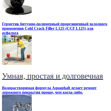
Герметик битумно-полимерный прорезиненный холодного
применения Cold Crack Filler L12S (ССF L12S) для
асфальта
Умная, простая и долговечная
Водорастворимая формула Aquaphalt делает ремонт
дорожного покрытия проще, чем когда-либо.