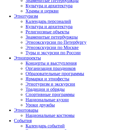
Знаменитые Петербуржцы
Культура и архитектура
Храмы и церкви
Этнотуризм
Календарь персоналий
Культура и архитектура
Религиозные объекты
Знаменитые петербуржцы
Этноэкскурсии по Петербургу
Этноэкскурсии по Москве
Туры и эксурсии по России
Этнопроекты
Концерты и выступления
Организация праздников
Образовательные программы
Ярмарки и этнофесты
Этнотуризм и экскурсии
Традиции и обряды
Спортивные программы
Национальные кухни
Уроки дружбы
Этнотовары
Национальные костюмы
События
Календарь событий