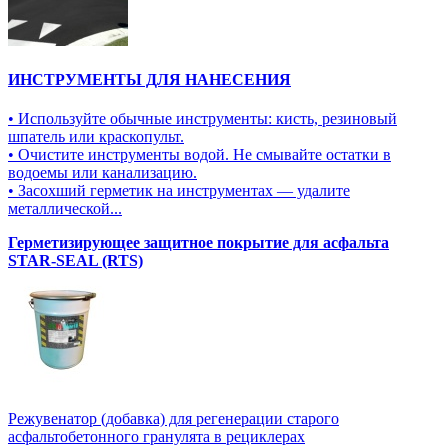
ИНСТРУМЕНТЫ ДЛЯ НАНЕСЕНИЯ
• Используйте обычные инструменты: кисть, резиновый
шпатель или краскопульт.
• Очистите инструменты водой. Не смывайте остатки в
водоемы или канализацию.
• Засохший герметик на инструментах — удалите
металлической...
Герметизирующее защитное покрытие для асфальта
STAR-SEAL (RTS)
Режувенатор (добавка) для регенерации старого
асфальтобетонного гранулята в рециклерах