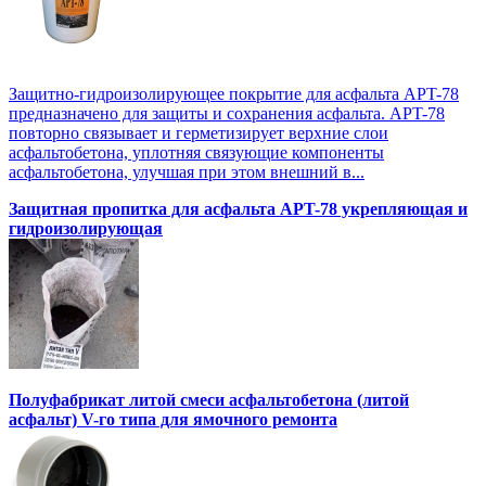
Защитно-гидроизолирующее покрытие для асфальта APT-78
предназначено для защиты и сохранения асфальта. APT-78
повторно связывает и герметизирует верхние слои
асфальтобетона, уплотняя связующие компоненты
асфальтобетона, улучшая при этом внешний в...
Защитная пропитка для асфальта APT-78 укрепляющая и
гидроизолирующая
Полуфабрикат литой смеси асфальтобетона (литой
асфальт) V-го типа для ямочного ремонта