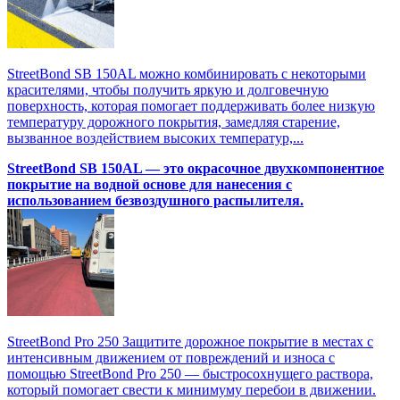
StreetBond SB 150AL можно комбинировать с некоторыми
красителями, чтобы получить яркую и долговечную
поверхность, которая помогает поддерживать более низкую
температуру дорожного покрытия, замедляя старение,
вызванное воздействием высоких температур,...
StreetBond SB 150AL — это окрасочное двухкомпонентное
покрытие на водной основе для нанесения с
использованием безвоздушного распылителя.
StreetBond Pro 250 Защитите дорожное покрытие в местах с
интенсивным движением от повреждений и износа с
помощью StreetBond Pro 250 — быстросохнущего раствора,
который помогает свести к минимуму перебои в движении.