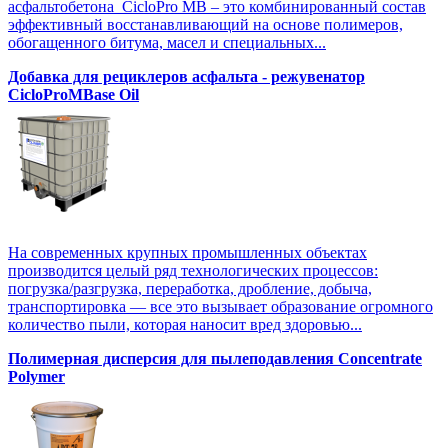
асфальтобетона CicloPro MB – это комбинированный состав
эффективный восстанавливающий на основе полимеров,
обогащенного битума, масел и специальных...
Добавка для рециклеров асфальта - режувенатор
CicloProMBase Oil
На современных крупных промышленных объектах
производится целый ряд технологических процессов:
погрузка/разгрузка, переработка, дробление, добыча,
транспортировка — все это вызывает образование огромного
количество пыли, которая наносит вред здоровью...
Полимерная дисперсия для пылеподавления Concentrate
Polymer