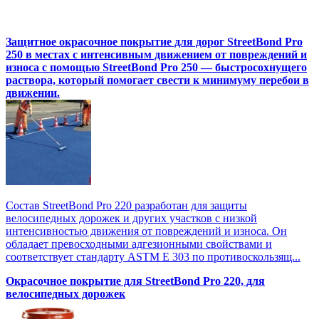
Защитное окрасочное покрытие для дорог StreetBond Pro
250 в местах с интенсивным движением от повреждений и
износа с помощью StreetBond Pro 250 — быстросохнущего
раствора, который помогает свести к минимуму перебои в
движении.
Состав StreetBond Pro 220 разработан для защиты
велосипедных дорожек и других участков с низкой
интенсивностью движения от повреждений и износа. Он
обладает превосходными адгезионными свойствами и
соответствует стандарту ASTM E 303 по противоскользящ...
Окрасочное покрытие для StreetBond Pro 220, для
велосипедных дорожек