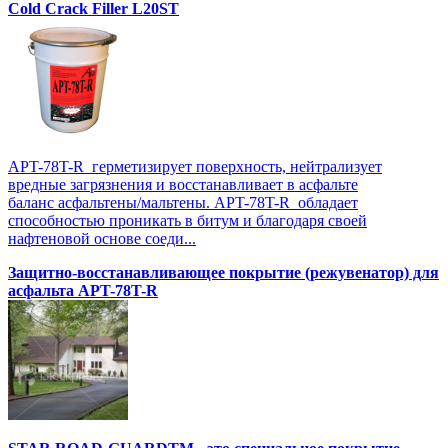
Cold Crack Filler L20SТ
APT-78T-R герметизирует поверхность, нейтрализует
вредные загрязнения и восстанавливает в асфальте
баланс асфальтены/мальтены. APT-78T-R обладает
способностью проникать в битум и благодаря своей
нафтеновой основе соеди...
Защитно-восстанавливающее покрытие (режувенатор) для
асфальта APT-78T-R