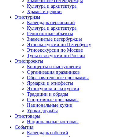
Знаменитые Петербуржцы
Культура и архитектура
Храмы и церкви
Этнотуризм
Календарь персоналий
Культура и архитектура
Религиозные объекты
Знаменитые петербуржцы
Этноэкскурсии по Петербургу
Этноэкскурсии по Москве
Туры и эксурсии по России
Этнопроекты
Концерты и выступления
Организация праздников
Образовательные программы
Ярмарки и этнофесты
Этнотуризм и экскурсии
Традиции и обряды
Спортивные программы
Национальные кухни
Уроки дружбы
Этнотовары
Национальные костюмы
События
Календарь событий