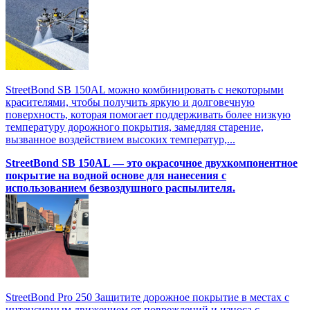
StreetBond SB 150AL можно комбинировать с некоторыми
красителями, чтобы получить яркую и долговечную
поверхность, которая помогает поддерживать более низкую
температуру дорожного покрытия, замедляя старение,
вызванное воздействием высоких температур,...
StreetBond SB 150AL — это окрасочное двухкомпонентное
покрытие на водной основе для нанесения с
использованием безвоздушного распылителя.
StreetBond Pro 250 Защитите дорожное покрытие в местах с
интенсивным движением от повреждений и износа с