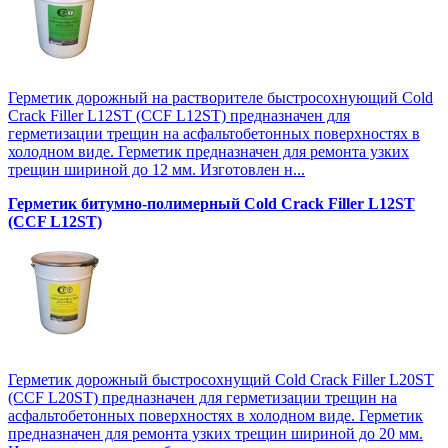
Герметик дорожный на растворителе быстросохнующий Cold
Crack Filler L12SТ (CCF L12SТ) предназначен для
герметизации трещин на асфальтобетонных поверхностях в
холодном виде. Герметик предназначен для ремонта узких
трещин шириной до 12 мм. Изготовлен н...
Герметик битумно-полимерный Cold Crack Filler L12SТ
(CCF L12SТ)
Герметик дорожный быстросохнущий Cold Crack Filler L20SТ
(CCF L20SТ) предназначен для герметизации трещин на
асфальтобетонных поверхностях в холодном виде. Герметик
предназначен для ремонта узких трещин шириной до 20 мм.