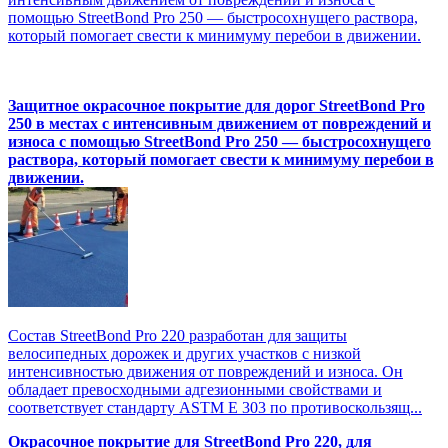
помощью StreetBond Pro 250 — быстросохнущего раствора,
который помогает свести к минимуму перебои в движении.
Защитное окрасочное покрытие для дорог StreetBond Pro
250 в местах с интенсивным движением от повреждений и
износа с помощью StreetBond Pro 250 — быстросохнущего
раствора, который помогает свести к минимуму перебои в
движении.
Состав StreetBond Pro 220 разработан для защиты
велосипедных дорожек и других участков с низкой
интенсивностью движения от повреждений и износа. Он
обладает превосходными адгезионными свойствами и
соответствует стандарту ASTM E 303 по противоскользящ...
Окрасочное покрытие для StreetBond Pro 220, для