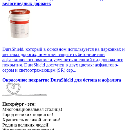
велосипедных дорожек
DuraShield, который в основном используется на парковках и
местных дорогах, помогает защитить бетонное или
асфальтовое основание и улучшить внешний вид дорожного
покрытия. DuraShield доступен в двух цветах: асфальтово-
сером и светоотражающем (SR) сер...
Окрасочное покрытие DuraShield для бетона и асфальта
Петербург - это:
Многонациональная столица!
Город великих подвигов!
Хранитель великой истории!
Родина великих людей!