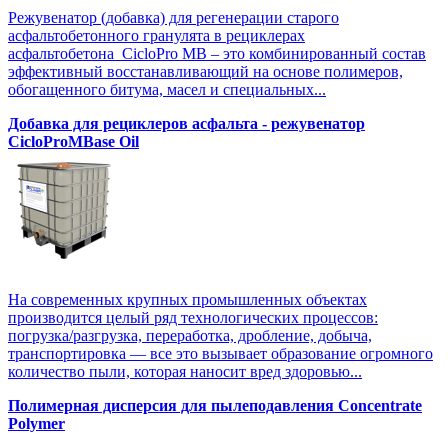
Режувенатор (добавка) для регенерации старого
асфальтобетонного гранулята в рециклерах
асфальтобетона CicloPro MB – это комбинированный состав
эффективный восстанавливающий на основе полимеров,
обогащенного битума, масел и специальных...
Добавка для рециклеров асфальта - режувенатор
CicloProMBase Oil
На современных крупных промышленных объектах
производится целый ряд технологических процессов:
погрузка/разгрузка, переработка, дробление, добыча,
транспортировка — все это вызывает образование огромного
количество пыли, которая наносит вред здоровью...
Полимерная дисперсия для пылеподавления Concentrate
Polymer