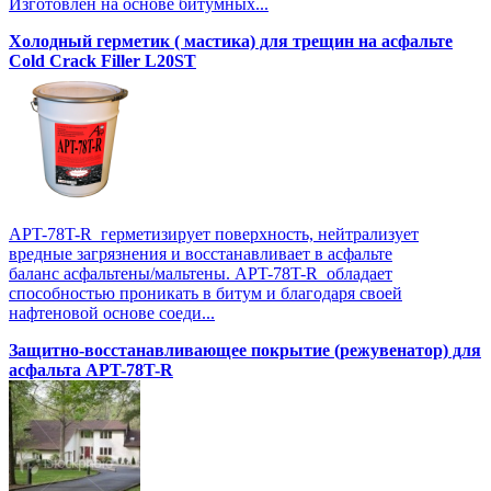
Изготовлен на основе битумных...
Холодный герметик ( мастика) для трещин на асфальте
Cold Crack Filler L20SТ
APT-78T-R герметизирует поверхность, нейтрализует
вредные загрязнения и восстанавливает в асфальте
баланс асфальтены/мальтены. APT-78T-R обладает
способностью проникать в битум и благодаря своей
нафтеновой основе соеди...
Защитно-восстанавливающее покрытие (режувенатор) для
асфальта APT-78T-R