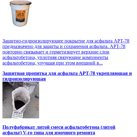
Защитно-гидроизолирующее покрытие для асфальта APT-78
предназначено для защиты и сохранения асфальта. APT-78
повторно связывает и герметизирует верхние слои
асфальтобетона, уплотняя связующие компоненты
асфальтобетона, улучшая при этом внешний в...
Защитная пропитка для асфальта APT-78 укрепляющая и
гидроизолирующая
Полуфабрикат литой смеси асфальтобетона (литой
асфальт) V-го типа для ямочного ремонта