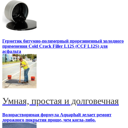
Герметик битумно-полимерный прорезиненный холодного
применения Cold Crack Filler L12S (ССF L12S) для
асфальта
Умная, простая и долговечная
Водорастворимая формула Aquaphalt делает ремонт
дорожного покрытия проще, чем когда-либо.