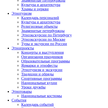
Знаменитые Петербуржцы
Культура и архитектура
Храмы и церкви
Этнотуризм
Календарь персоналий
Культура и архитектура
Религиозные объекты
Знаменитые петербуржцы
Этноэкскурсии по Петербургу
Этноэкскурсии по Москве
Туры и эксурсии по России
Этнопроекты
Концерты и выступления
Организация праздников
Образовательные программы
Ярмарки и этнофесты
Этнотуризм и экскурсии
Традиции и обряды
Спортивные программы
Национальные кухни
Уроки дружбы
Этнотовары
Национальные костюмы
События
Календарь событий