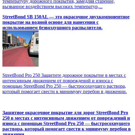
температуру дорожного покрытия, замедляя старение,
вызванное воздействием высоких температур,...
StreetBond SB 150AL — это окрасочное двухкомпонентное
покрытие на водной основе для нанесения с
использованием безвоздушного распылителя.
StreetBond Pro 250 Защитите дорожное покрытие в местах с
интенсивным движением от повреждений и износа с
помощью StreetBond Pro 250 — быстросохнущего раствора,
который помогает свести к минимуму перебои в движении.
Защитное окрасочное покрытие для дорог StreetBond Pro
250 в местах с интенсивным движением от повреждений и
износа с помощью StreetBond Pro 250 — быстросохнущего
раствора, который помогает свести к минимуму перебои в
движении.