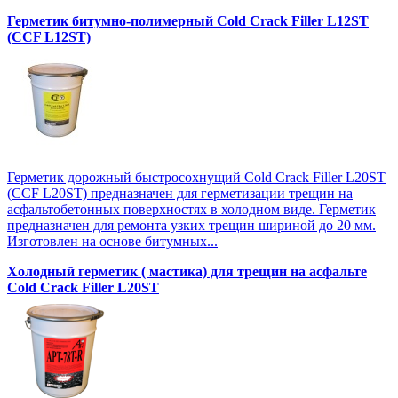
Герметик битумно-полимерный Cold Crack Filler L12SТ
(CCF L12SТ)
Герметик дорожный быстросохнущий Cold Crack Filler L20SТ
(CCF L20SТ) предназначен для герметизации трещин на
асфальтобетонных поверхностях в холодном виде. Герметик
предназначен для ремонта узких трещин шириной до 20 мм.
Изготовлен на основе битумных...
Холодный герметик ( мастика) для трещин на асфальте
Cold Crack Filler L20SТ