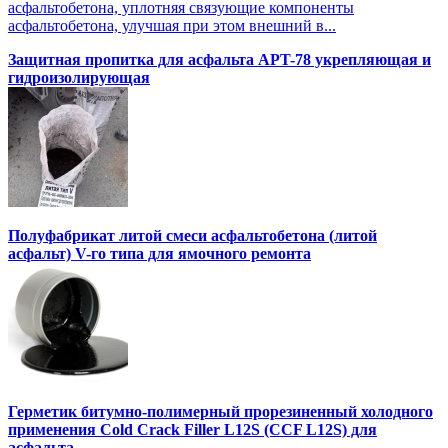
асфальтобетона, уплотняя связующие компоненты
асфальтобетона, улучшая при этом внешний в...
Защитная пропитка для асфальта APT-78 укрепляющая и
гидроизолирующая
Полуфабрикат литой смеси асфальтобетона (литой
асфальт) V-го типа для ямочного ремонта
Герметик битумно-полимерный прорезиненный холодного
применения Cold Crack Filler L12S (ССF L12S) для
асфальта