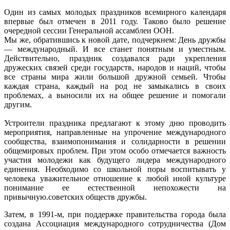
Один из самых молодых праздников всемирного календаря
впервые был отмечен в 2011 году. Таково было решение
очередной сессии Генеральной ассамблеи ООН.
Мы же, обратившись к новой дате, подчеркнем: День дружбы
— международный. И все станет понятным и уместным.
Действительно, праздник создавался ради укрепления
дружеских связей среди государств, народов и наций, чтобы
все страны мира жили большой дружной семьей. Чтобы
каждая страна, каждый на род не замыкались в своих
проблемах, а выносили их на общее решение и помогали
другим.
Устроители праздника предлагают к этому дню проводить
мероприятия, направленные на упрочение международного
сообщества, взаимопонимания и солидарности в решении
общемировых проблем. При этом особо отмечается важность
участия молодежи как будущего лидера международного
единения. Необходимо со школьной поры воспитывать у
человека уважительное отношение к любой иной культуре
понимание ее естественной непохожести на
привычную.советских обществ дружбы.
Затем, в 1991-м, при поддержке правительства города была
создана Ассоциация международного сотрудничества (Дом