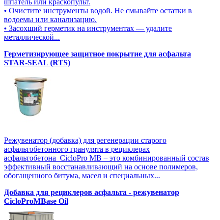
шпатель или краскопульт.
• Очистите инструменты водой. Не смывайте остатки в
водоемы или канализацию.
• Засохший герметик на инструментах — удалите
металлической...
Герметизирующее защитное покрытие для асфальта
STAR-SEAL (RTS)
Режувенатор (добавка) для регенерации старого
асфальтобетонного гранулята в рециклерах
асфальтобетона CicloPro MB – это комбинированный состав
эффективный восстанавливающий на основе полимеров,
обогащенного битума, масел и специальных...
Добавка для рециклеров асфальта - режувенатор
CicloProMBase Oil