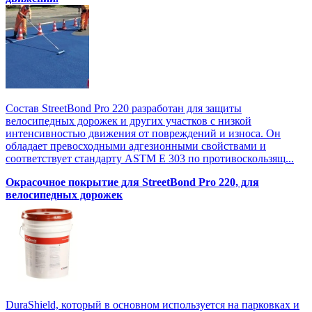
Состав StreetBond Pro 220 разработан для защиты
велосипедных дорожек и других участков с низкой
интенсивностью движения от повреждений и износа. Он
обладает превосходными адгезионными свойствами и
соответствует стандарту ASTM E 303 по противоскользящ...
Окрасочное покрытие для StreetBond Pro 220, для
велосипедных дорожек
DuraShield, который в основном используется на парковках и