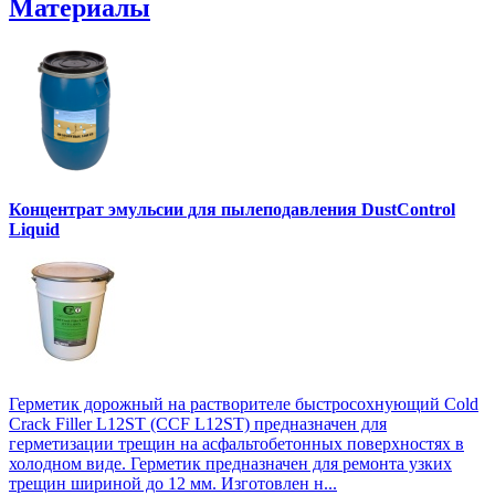
Материалы
Концентрат эмульсии для пылеподавления DustControl
Liquid
Герметик дорожный на растворителе быстросохнующий Cold
Crack Filler L12SТ (CCF L12SТ) предназначен для
герметизации трещин на асфальтобетонных поверхностях в
холодном виде. Герметик предназначен для ремонта узких
трещин шириной до 12 мм. Изготовлен н...