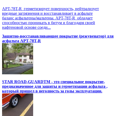
APT-78T-R герметизирует поверхность, нейтрализует
вредные загрязнения и восстанавливает в асфальте
баланс асфальтены/мальтены. APT-78T-R обладает
способностью проникать в битум и благодаря своей
нафтеновой основе соеди...
Защитно-восстанавливающее покрытие (режувенатор) для
асфальта APT-78T-R
STAR ROAD-GUARDTM - это специальное покрытие,
предназначенное для защиты и герметизации асфальта ,
который пришел в негодность за годы эксплуатации.