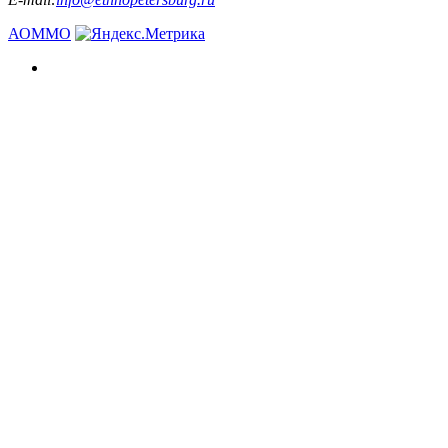
АОММО