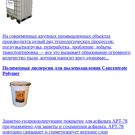
На современных крупных промышленных объектах
производится целый ряд технологических процессов:
погрузка/разгрузка, переработка, дробление, добыча,
транспортировка — все это вызывает образование огромного
количество пыли, которая наносит вред здоровью...
Полимерная дисперсия для пылеподавления Concentrate
Polymer
Защитно-гидроизолирующее покрытие для асфальта APT-78
предназначено для защиты и сохранения асфальта. APT-78
повторно связывает и герметизирует верхние слои