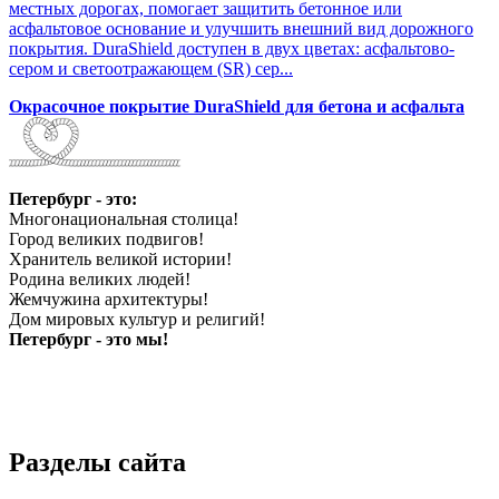
местных дорогах, помогает защитить бетонное или
асфальтовое основание и улучшить внешний вид дорожного
покрытия. DuraShield доступен в двух цветах: асфальтово-
сером и светоотражающем (SR) сер...
Окрасочное покрытие DuraShield для бетона и асфальта
Петербург - это:
Многонациональная столица!
Город великих подвигов!
Хранитель великой истории!
Родина великих людей!
Жемчужина архитектуры!
Дом мировых культур и религий!
Петербург - это мы!
Разделы сайта