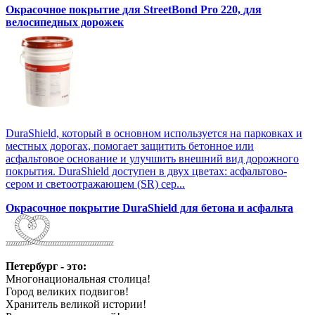
Окрасочное покрытие для StreetBond Pro 220, для
велосипедных дорожек
DuraShield, который в основном используется на парковках и
местных дорогах, помогает защитить бетонное или
асфальтовое основание и улучшить внешний вид дорожного
покрытия. DuraShield доступен в двух цветах: асфальтово-
сером и светоотражающем (SR) сер...
Окрасочное покрытие DuraShield для бетона и асфальта
Петербург - это:
Многонациональная столица!
Город великих подвигов!
Хранитель великой истории!