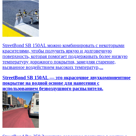
StreetBond SB 150AL можно комбинировать с некоторыми
красителями, чтобы получить яркую и долговечную
поверхность, которая помогает поддерживать более низкую
температуру дорожного покрытия, замедляя старение,
вызванное воздействием высоких температур,...
StreetBond SB 150AL — это окрасочное двухкомпонентное
покрытие на водной основе для нанесения с
использованием безвоздушного распылителя.