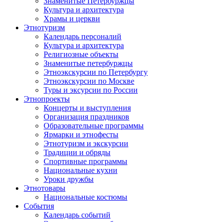
Знаменитые Петербуржцы
Культура и архитектура
Храмы и церкви
Этнотуризм
Календарь персоналий
Культура и архитектура
Религиозные объекты
Знаменитые петербуржцы
Этноэкскурсии по Петербургу
Этноэкскурсии по Москве
Туры и эксурсии по России
Этнопроекты
Концерты и выступления
Организация праздников
Образовательные программы
Ярмарки и этнофесты
Этнотуризм и экскурсии
Традиции и обряды
Спортивные программы
Национальные кухни
Уроки дружбы
Этнотовары
Национальные костюмы
События
Календарь событий