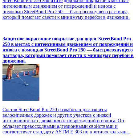
StreetBond Pro 250 Защитите дорожное покрытие в местах с
интенсивным движением от повреждений и износа с
помощью StreetBond Pro 250 — быстросохнущего раствора,
который помогает свести к минимуму перебои в движении.
Защитное окрасочное покрытие для дорог StreetBond Pro
250 в местах с интенсивным движением от повреждений и
износа с помощью StreetBond Pro 250 — быстросохнущего
раствора, который помогает свести к минимуму перебои в
движении.
Состав StreetBond Pro 220 разработан для защиты
велосипедных дорожек и других участков с низкой
интенсивностью движения от повреждений и износа. Он
обладает превосходными адгезионными свойствами и
соответствует стандарту ASTM E 303 по противоскользящ...