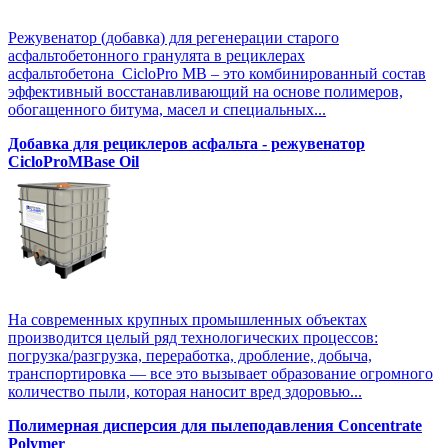
Режувенатор (добавка) для регенерации старого
асфальтобетонного гранулята в рециклерах
асфальтобетона CicloPro MB – это комбинированный состав
эффективный восстанавливающий на основе полимеров,
обогащенного битума, масел и специальных...
Добавка для рециклеров асфальта - режувенатор
CicloProMBase Oil
На современных крупных промышленных объектах
производится целый ряд технологических процессов:
погрузка/разгрузка, переработка, дробление, добыча,
транспортировка — все это вызывает образование огромного
количество пыли, которая наносит вред здоровью...
Полимерная дисперсия для пылеподавления Concentrate
Polymer