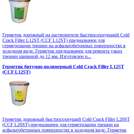
Герметик дорожный на растворителе быстросохнующий Cold
Crack Filler L12SТ (CCF L12SТ) предназначен для
герметизации трещин на асфальтобетонных поверхностях в
холодном виде. Герметик предназначен для ремонта узких
трещин шириной до 12 мм. Изготовлен н...
Герметик битумно-полимерный Cold Crack Filler L12SТ
(CCF L12SТ)
Герметик дорожный быстросохнущий Cold Crack Filler L20SТ
(CCF L20SТ) предназначен для герметизации трещин на
асфальтобетонных поверхностях в холодном виде. Герметик