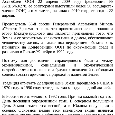
Ассамблеи ООН 22 апреля 2009 года (резолюция №
A/RES/63/278, ее соавторами выступили более 50 государств-
членов ООН) и отмечается, начиная с 2010 года, ежегодно 22
апреля.
Председатель 63-й сессии Генеральной Ассамблеи Мигель
д'Эското Брокман заявил, что провозглашение в резолюции
этого Международного дня является признанием того, что
Земля и ее экосистемы являются нашим домом, обеспечивают
человечеству жизнь, а также подтверждением обязательств,
принятых на Конференции ООН по окружающей среде и
развитию в Рио-де-Жанейро в 1992 году.
Поэтому для достижения справедливого баланса между
экономическими, социальными и экологическими
потребностями нынешнего и будущих поколений необходимо
содействовать гармонии с природой и планетой Земля.
Традиция отмечать 22 апреля День Земли зародилась в США в
1970 году, в 1990 году этот день стал международной акцией.
В России его отмечают с 1992 года. Причём каждый год этот
День посвящен определённой теме. В северном полушарии
День Земли отмечается весной, а в Южном полушарии -
осенью. Основной целью этой всемирной акции является
привлечение внимания общества и каждого человека планеты