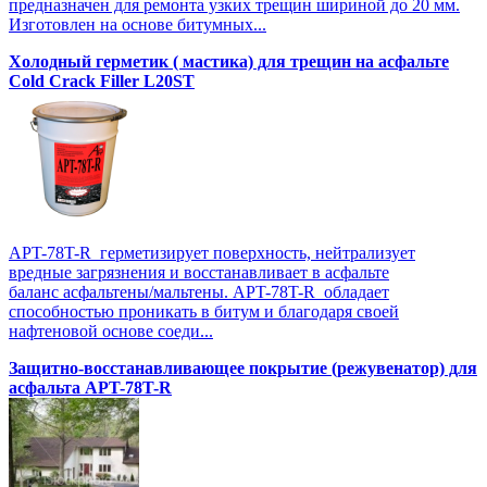
предназначен для ремонта узких трещин шириной до 20 мм.
Изготовлен на основе битумных...
Холодный герметик ( мастика) для трещин на асфальте
Cold Crack Filler L20SТ
APT-78T-R герметизирует поверхность, нейтрализует
вредные загрязнения и восстанавливает в асфальте
баланс асфальтены/мальтены. APT-78T-R обладает
способностью проникать в битум и благодаря своей
нафтеновой основе соеди...
Защитно-восстанавливающее покрытие (режувенатор) для
асфальта APT-78T-R