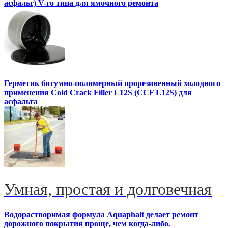
асфальт) V-го типа для ямочного ремонта
Герметик битумно-полимерный прорезиненный холодного
применения Cold Crack Filler L12S (ССF L12S) для
асфальта
Умная, простая и долговечная
Водорастворимая формула Aquaphalt делает ремонт
дорожного покрытия проще, чем когда-либо.