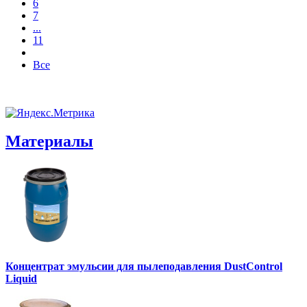
6
7
...
11
Все
Материалы
Концентрат эмульсии для пылеподавления DustControl
Liquid