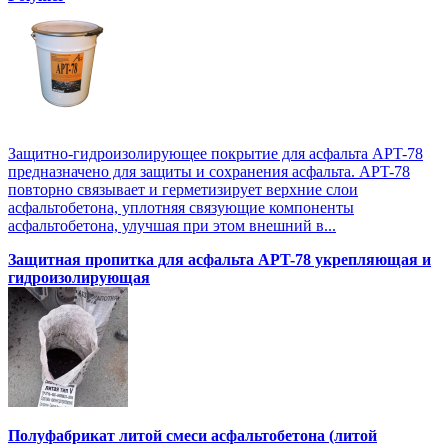
Защитно-гидроизолирующее покрытие для асфальта APT-78
предназначено для защиты и сохранения асфальта. APT-78
повторно связывает и герметизирует верхние слои
асфальтобетона, уплотняя связующие компоненты
асфальтобетона, улучшая при этом внешний в...
Защитная пропитка для асфальта APT-78 укрепляющая и
гидроизолирующая
Полуфабрикат литой смеси асфальтобетона (литой