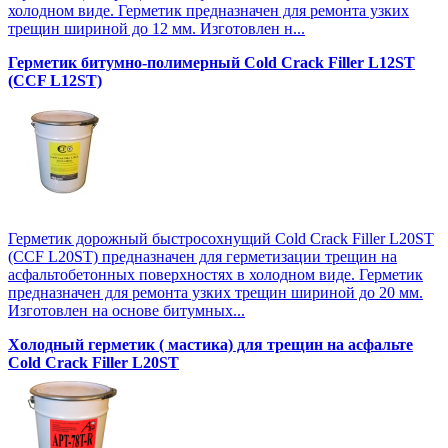
холодном виде. Герметик предназначен для ремонта узких
трещин шириной до 12 мм. Изготовлен н...
Герметик битумно-полимерный Cold Crack Filler L12SТ
(CCF L12SТ)
Герметик дорожный быстросохнущий Cold Crack Filler L20SТ
(CCF L20SТ) предназначен для герметизации трещин на
асфальтобетонных поверхностях в холодном виде. Герметик
предназначен для ремонта узких трещин шириной до 20 мм.
Изготовлен на основе битумных...
Холодный герметик ( мастика) для трещин на асфальте
Cold Crack Filler L20SТ