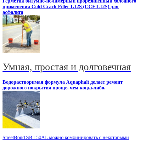
Герметик битумно-полимерный прорезиненный холодного
применения Cold Crack Filler L12S (ССF L12S) для
асфальта
Умная, простая и долговечная
Водорастворимая формула Aquaphalt делает ремонт
дорожного покрытия проще, чем когда-либо.
StreetBond SB 150AL можно комбинировать с некоторыми