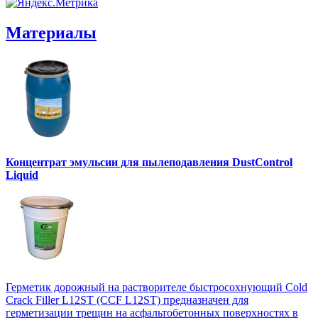
Материалы
Концентрат эмульсии для пылеподавления DustControl
Liquid
Герметик дорожный на растворителе быстросохнующий Cold
Crack Filler L12SТ (CCF L12SТ) предназначен для
герметизации трещин на асфальтобетонных поверхностях в