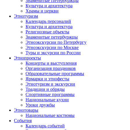
Знаменитые Петербуржцы
Культура и архитектура
Храмы и церкви
Этнотуризм
Календарь персоналий
Культура и архитектура
Религиозные объекты
Знаменитые петербуржцы
Этноэкскурсии по Петербургу
Этноэкскурсии по Москве
Туры и эксурсии по России
Этнопроекты
Концерты и выступления
Организация праздников
Образовательные программы
Ярмарки и этнофесты
Этнотуризм и экскурсии
Традиции и обряды
Спортивные программы
Национальные кухни
Уроки дружбы
Этнотовары
Национальные костюмы
События
Календарь событий