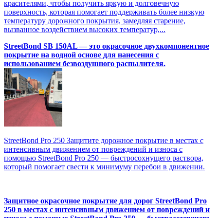
красителями, чтобы получить яркую и долговечную
поверхность, которая помогает поддерживать более низкую
температуру дорожного покрытия, замедляя старение,
вызванное воздействием высоких температур,...
StreetBond SB 150AL — это окрасочное двухкомпонентное
покрытие на водной основе для нанесения с
использованием безвоздушного распылителя.
StreetBond Pro 250 Защитите дорожное покрытие в местах с
интенсивным движением от повреждений и износа с
помощью StreetBond Pro 250 — быстросохнущего раствора,
который помогает свести к минимуму перебои в движении.
Защитное окрасочное покрытие для дорог StreetBond Pro
250 в местах с интенсивным движением от повреждений и