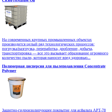
CicloProMBase Oil
На современных крупных промышленных объектах
производится целый ряд технологических процессов:
погрузка/разгрузка, переработка, дробление, добыча,
транспортировка — все это вызывает образование огромного
количество пыли, которая наносит вред здоровью...
Полимерная дисперсия для пылеподавления Concentrate
Polymer
Защитно-гидроизолирующее покрытие для асфальта APT-78