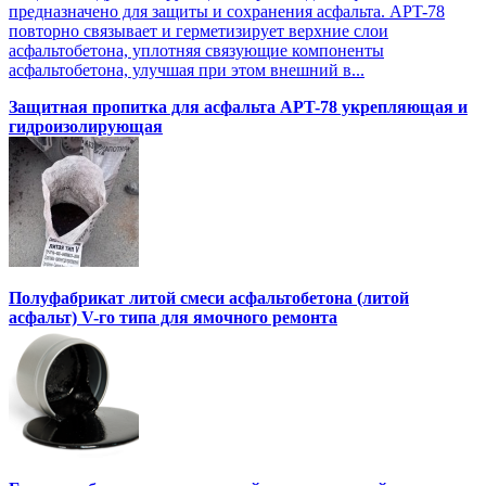
предназначено для защиты и сохранения асфальта. APT-78
повторно связывает и герметизирует верхние слои
асфальтобетона, уплотняя связующие компоненты
асфальтобетона, улучшая при этом внешний в...
Защитная пропитка для асфальта APT-78 укрепляющая и
гидроизолирующая
Полуфабрикат литой смеси асфальтобетона (литой
асфальт) V-го типа для ямочного ремонта