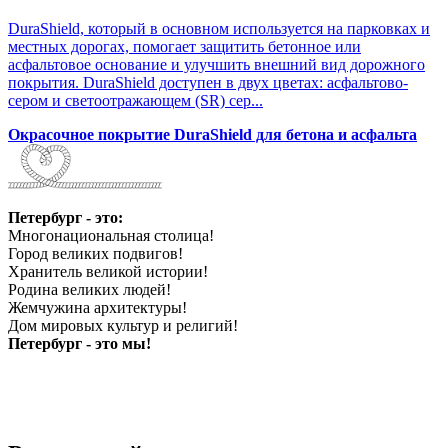
DuraShield, который в основном используется на парковках и
местных дорогах, помогает защитить бетонное или
асфальтовое основание и улучшить внешний вид дорожного
покрытия. DuraShield доступен в двух цветах: асфальтово-
сером и светоотражающем (SR) сер...
Окрасочное покрытие DuraShield для бетона и асфальта
Петербург - это:
Многонациональная столица!
Город великих подвигов!
Хранитель великой истории!
Родина великих людей!
Жемчужина архитектуры!
Дом мировых культур и религий!
Петербург - это мы!