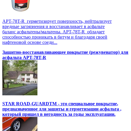
APT-78T-R герметизирует поверхность, нейтрализует
вредные загрязнения и восстанавливает в асфальте
баланс асфальтены/мальтены. APT-78T-R обладает
способностью проникать в битум и благодаря своей
нафтеновой основе соеди...
Защитно-восстанавливающее покрытие (режувенатор) для
асфальта APT-78T-R
STAR ROAD-GUARDTM - это специальное покрытие,
предназначенное для защиты и герметизации асфальта ,
который пришел в негодность за годы эксплуатации.