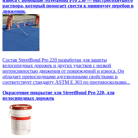
износа с помощью StreetBond Pro 250 — быстросохнущего
раствора, который помогает свести к минимуму перебои в
движении.
Состав StreetBond Pro 220 разработан для защиты
велосипедных дорожек и других участков с низкой
интенсивностью движения от повреждений и износа. Он
обладает превосходными адгезионными свойствами и
соответствует стандарту ASTM E 303 по противоскользящ...
Окрасочное покрытие для StreetBond Pro 220, для
велосипедных дорожек