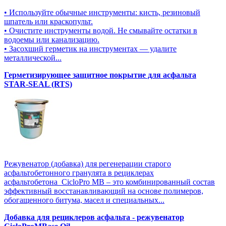
• Используйте обычные инструменты: кисть, резиновый
шпатель или краскопульт.
• Очистите инструменты водой. Не смывайте остатки в
водоемы или канализацию.
• Засохший герметик на инструментах — удалите
металлической...
Герметизирующее защитное покрытие для асфальта
STAR-SEAL (RTS)
Режувенатор (добавка) для регенерации старого
асфальтобетонного гранулята в рециклерах
асфальтобетона CicloPro MB – это комбинированный состав
эффективный восстанавливающий на основе полимеров,
обогащенного битума, масел и специальных...
Добавка для рециклеров асфальта - режувенатор