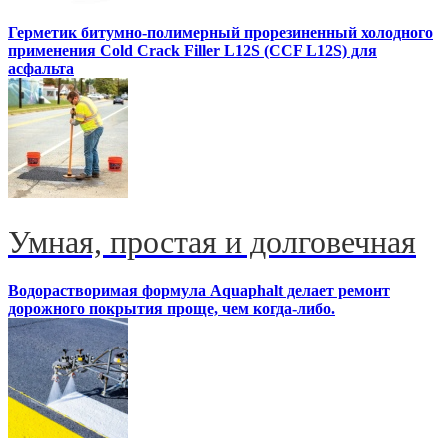
Герметик битумно-полимерный прорезиненный холодного
применения Cold Crack Filler L12S (ССF L12S) для
асфальта
Умная, простая и долговечная
Водорастворимая формула Aquaphalt делает ремонт
дорожного покрытия проще, чем когда-либо.