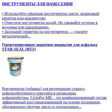
ИНСТРУМЕНТЫ ДЛЯ НАНЕСЕНИЯ
• Используйте обычные инструменты: кисть, резиновый
шпатель или краскопульт.
• Очистите инструменты водой. Не смывайте остатки в
водоемы или канализацию.
• Засохший герметик на инструментах — удалите
металлической...
Герметизирующее защитное покрытие для асфальта
STAR-SEAL (RTS)
Режувенатор (добавка) для регенерации старого
асфальтобетонного гранулята в рециклерах
асфальтобетона CicloPro MB – это комбинированный состав
эффективный восстанавливающий на основе полимеров,
обогащенного битума, масел и специальных...