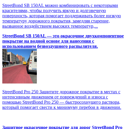
StreetBond SB 150AL можно комбинировать с некоторыми
красителями, чтобы получить яркую и долговечную
поверхность, которая помогает поддерживать более низкую
температуру дорожного покрытия, замедляя старение,
вызванное воздействием высоких температур,...
StreetBond SB 150AL — это окрасочное двухкомпонентное
покрытие на водной основе для нанесения с
использованием безвоздушного распылителя.
StreetBond Pro 250 Защитите дорожное покрытие в местах с
интенсивным движением от повреждений и износа с
помощью StreetBond Pro 250 — быстросохнущего раствора,
который помогает свести к минимуму перебои в движении.
Защитное окрасочное покрытие для дорог StreetBond Pro