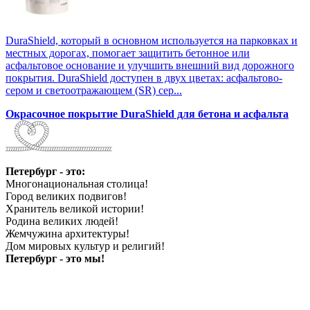
DuraShield, который в основном используется на парковках и
местных дорогах, помогает защитить бетонное или
асфальтовое основание и улучшить внешний вид дорожного
покрытия. DuraShield доступен в двух цветах: асфальтово-
сером и светоотражающем (SR) сер...
Окрасочное покрытие DuraShield для бетона и асфальта
Петербург - это:
Многонациональная столица!
Город великих подвигов!
Хранитель великой истории!
Родина великих людей!
Жемчужина архитектуры!
Дом мировых культур и религий!
Петербург - это мы!