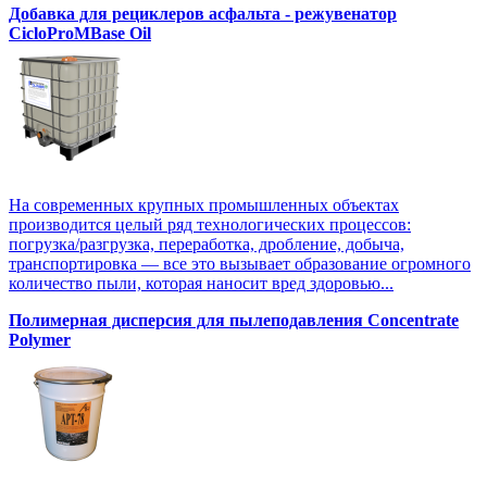
Добавка для рециклеров асфальта - режувенатор
CicloProMBase Oil
На современных крупных промышленных объектах
производится целый ряд технологических процессов:
погрузка/разгрузка, переработка, дробление, добыча,
транспортировка — все это вызывает образование огромного
количество пыли, которая наносит вред здоровью...
Полимерная дисперсия для пылеподавления Concentrate
Polymer