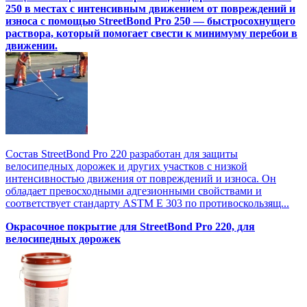
250 в местах с интенсивным движением от повреждений и
износа с помощью StreetBond Pro 250 — быстросохнущего
раствора, который помогает свести к минимуму перебои в
движении.
Состав StreetBond Pro 220 разработан для защиты
велосипедных дорожек и других участков с низкой
интенсивностью движения от повреждений и износа. Он
обладает превосходными адгезионными свойствами и
соответствует стандарту ASTM E 303 по противоскользящ...
Окрасочное покрытие для StreetBond Pro 220, для
велосипедных дорожек