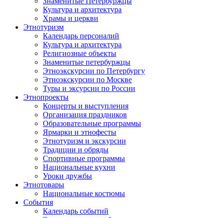
Знаменитые Петербуржцы
Культура и архитектура
Храмы и церкви
Этнотуризм
Календарь персоналий
Культура и архитектура
Религиозные объекты
Знаменитые петербуржцы
Этноэкскурсии по Петербургу
Этноэкскурсии по Москве
Туры и эксурсии по России
Этнопроекты
Концерты и выступления
Организация праздников
Образовательные программы
Ярмарки и этнофесты
Этнотуризм и экскурсии
Традиции и обряды
Спортивные программы
Национальные кухни
Уроки дружбы
Этнотовары
Национальные костюмы
События
Календарь событий