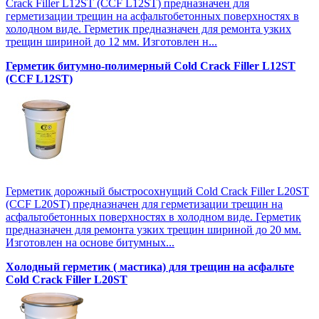
Crack Filler L12SТ (CCF L12SТ) предназначен для
герметизации трещин на асфальтобетонных поверхностях в
холодном виде. Герметик предназначен для ремонта узких
трещин шириной до 12 мм. Изготовлен н...
Герметик битумно-полимерный Cold Crack Filler L12SТ
(CCF L12SТ)
Герметик дорожный быстросохнущий Cold Crack Filler L20SТ
(CCF L20SТ) предназначен для герметизации трещин на
асфальтобетонных поверхностях в холодном виде. Герметик
предназначен для ремонта узких трещин шириной до 20 мм.
Изготовлен на основе битумных...
Холодный герметик ( мастика) для трещин на асфальте
Cold Crack Filler L20SТ