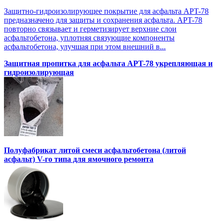
Защитно-гидроизолирующее покрытие для асфальта APT-78
предназначено для защиты и сохранения асфальта. APT-78
повторно связывает и герметизирует верхние слои
асфальтобетона, уплотняя связующие компоненты
асфальтобетона, улучшая при этом внешний в...
Защитная пропитка для асфальта APT-78 укрепляющая и
гидроизолирующая
Полуфабрикат литой смеси асфальтобетона (литой
асфальт) V-го типа для ямочного ремонта