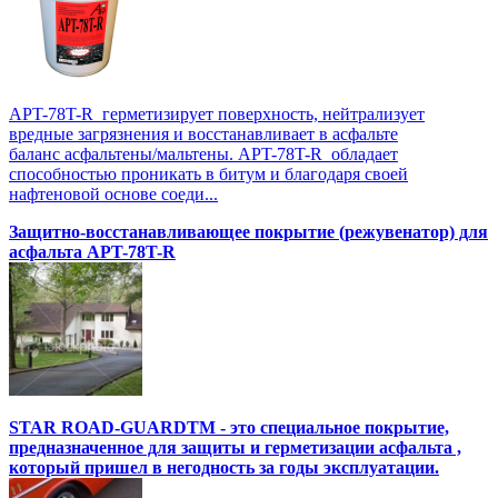
APT-78T-R герметизирует поверхность, нейтрализует
вредные загрязнения и восстанавливает в асфальте
баланс асфальтены/мальтены. APT-78T-R обладает
способностью проникать в битум и благодаря своей
нафтеновой основе соеди...
Защитно-восстанавливающее покрытие (режувенатор) для
асфальта APT-78T-R
STAR ROAD-GUARDTM - это специальное покрытие,
предназначенное для защиты и герметизации асфальта ,
который пришел в негодность за годы эксплуатации.