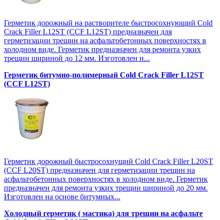
Герметик дорожный на растворителе быстросохнующий Cold
Crack Filler L12SТ (CCF L12SТ) предназначен для
герметизации трещин на асфальтобетонных поверхностях в
холодном виде. Герметик предназначен для ремонта узких
трещин шириной до 12 мм. Изготовлен н...
Герметик битумно-полимерный Cold Crack Filler L12SТ
(CCF L12SТ)
Герметик дорожный быстросохнущий Cold Crack Filler L20SТ
(CCF L20SТ) предназначен для герметизации трещин на
асфальтобетонных поверхностях в холодном виде. Герметик
предназначен для ремонта узких трещин шириной до 20 мм.
Изготовлен на основе битумных...
Холодный герметик ( мастика) для трещин на асфальте