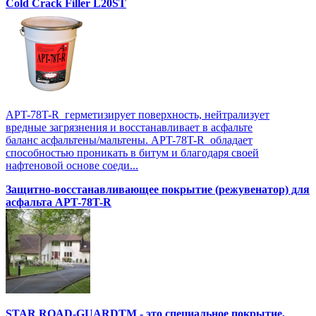
Cold Crack Filler L20SТ
APT-78T-R герметизирует поверхность, нейтрализует
вредные загрязнения и восстанавливает в асфальте
баланс асфальтены/мальтены. APT-78T-R обладает
способностью проникать в битум и благодаря своей
нафтеновой основе соеди...
Защитно-восстанавливающее покрытие (режувенатор) для
асфальта APT-78T-R
STAR ROAD-GUARDTM - это специальное покрытие,