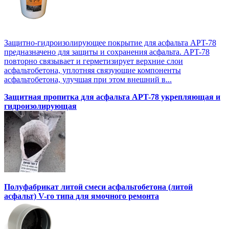
Защитно-гидроизолирующее покрытие для асфальта APT-78
предназначено для защиты и сохранения асфальта. APT-78
повторно связывает и герметизирует верхние слои
асфальтобетона, уплотняя связующие компоненты
асфальтобетона, улучшая при этом внешний в...
Защитная пропитка для асфальта APT-78 укрепляющая и
гидроизолирующая
Полуфабрикат литой смеси асфальтобетона (литой
асфальт) V-го типа для ямочного ремонта