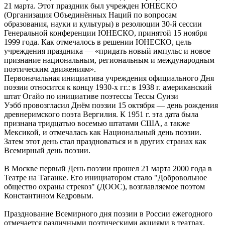
21 марта. Этот праздник был учрежден ЮНЕСКО
(Организация Объединённых Наций по вопросам
образования, науки и культуры) в резолюции 30-й сессии
Генеральной конференции ЮНЕСКО, принятой 15 ноября
1999 года. Как отмечалось в решении ЮНЕСКО, цель
учреждения праздника — «придать новый импульс и новое
признание национальным, региональным и международным
поэтическим движениям».
Первоначальная инициатива учреждения официального Дня
поэзии относится к концу 1930-х гг.: в 1938 г. американский
штат Огайо по инициативе поэтессы Тессы Суизи
Уэбб провозгласил Днём поэзии 15 октября — день рождения
древнеримского поэта Вергилия. К 1951 г. эта дата была
признана тридцатью восемью штатами США, а также
Мексикой, и отмечалась как Национальный день поэзии.
Затем этот день стал праздноваться и в других странах как
Всемирный день поэзии.
В Москве первый День поэзии прошел 21 марта 2000 года в
Театре на Таганке. Его инициатором стало "Добровольное
общество охраны стрекоз" (ДООС), возглавляемое поэтом
Константином Кедровым.
Празднование Всемирного дня поэзии в России ежегодного
отмечается различными поэтическими акциями в театрах,