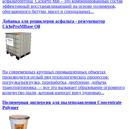
асфальтобетона CicloPro MB – это комбинированный состав
эффективный восстанавливающий на основе полимеров,
обогащенного битума, масел и специальных...
Добавка для рециклеров асфальта - режувенатор
CicloProMBase Oil
На современных крупных промышленных объектах
производится целый ряд технологических процессов:
погрузка/разгрузка, переработка, дробление, добыча,
транспортировка — все это вызывает образование огромного
количество пыли, которая наносит вред здоровью...
Полимерная дисперсия для пылеподавления Concentrate
Polymer