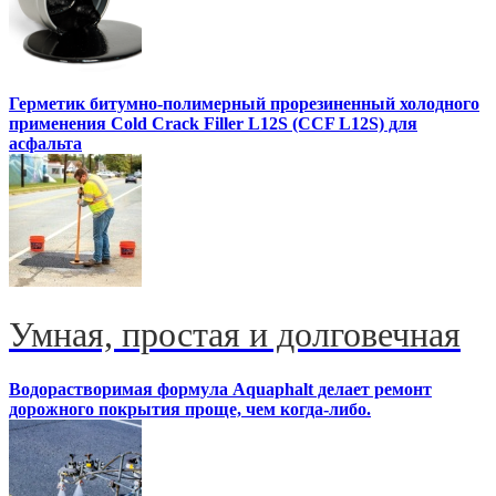
Герметик битумно-полимерный прорезиненный холодного
применения Cold Crack Filler L12S (ССF L12S) для
асфальта
Умная, простая и долговечная
Водорастворимая формула Aquaphalt делает ремонт
дорожного покрытия проще, чем когда-либо.