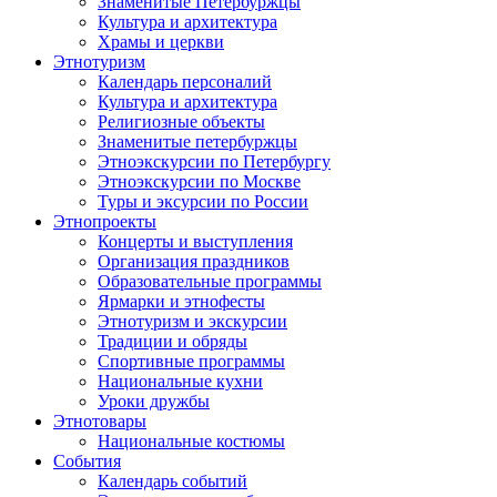
Знаменитые Петербуржцы
Культура и архитектура
Храмы и церкви
Этнотуризм
Календарь персоналий
Культура и архитектура
Религиозные объекты
Знаменитые петербуржцы
Этноэкскурсии по Петербургу
Этноэкскурсии по Москве
Туры и эксурсии по России
Этнопроекты
Концерты и выступления
Организация праздников
Образовательные программы
Ярмарки и этнофесты
Этнотуризм и экскурсии
Традиции и обряды
Спортивные программы
Национальные кухни
Уроки дружбы
Этнотовары
Национальные костюмы
События
Календарь событий