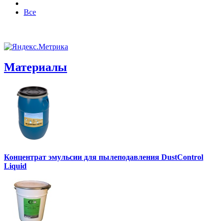
Все
Материалы
Концентрат эмульсии для пылеподавления DustControl
Liquid