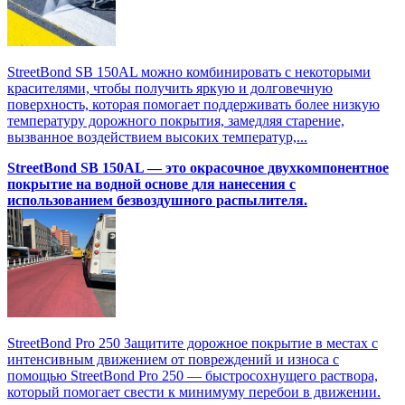
StreetBond SB 150AL можно комбинировать с некоторыми
красителями, чтобы получить яркую и долговечную
поверхность, которая помогает поддерживать более низкую
температуру дорожного покрытия, замедляя старение,
вызванное воздействием высоких температур,...
StreetBond SB 150AL — это окрасочное двухкомпонентное
покрытие на водной основе для нанесения с
использованием безвоздушного распылителя.
StreetBond Pro 250 Защитите дорожное покрытие в местах с
интенсивным движением от повреждений и износа с
помощью StreetBond Pro 250 — быстросохнущего раствора,
который помогает свести к минимуму перебои в движении.