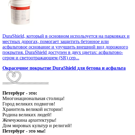
DuraShield, который в основном используется на парковках и
местных дорогах, помогает защитить бетонное или
асфальтовое основание и улучшить внешний вид дорожного
покрытия. DuraShield доступен в двух цветах: асфальтово-
сером и светоотражающем (SR) сер...
Окрасочное покрытие DuraShield для бетона и асфальта
Петербург - это:
Многонациональная столица!
Город великих подвигов!
Хранитель великой истории!
Родина великих людей!
Жемчужина архитектуры!
Дом мировых культур и религий!
Петербург - это мы!