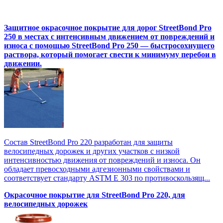
Защитное окрасочное покрытие для дорог StreetBond Pro
250 в местах с интенсивным движением от повреждений и
износа с помощью StreetBond Pro 250 — быстросохнущего
раствора, который помогает свести к минимуму перебои в
движении.
Состав StreetBond Pro 220 разработан для защиты
велосипедных дорожек и других участков с низкой
интенсивностью движения от повреждений и износа. Он
обладает превосходными адгезионными свойствами и
соответствует стандарту ASTM E 303 по противоскользящ...
Окрасочное покрытие для StreetBond Pro 220, для
велосипедных дорожек