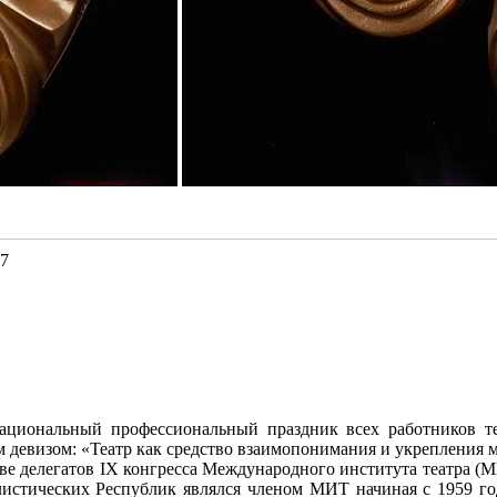
27
национальный профессиональный праздник всех работников те
 девизом: «Театр как средство взаимопонимания и укрепления 
 делегатов IX конгресса Международного института театра (МИТ)
листических Республик являлся членом МИТ начиная с 1959 год