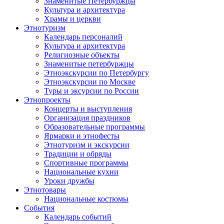
Знаменитые Петербуржцы
Культура и архитектура
Храмы и церкви
Этнотуризм
Календарь персоналий
Культура и архитектура
Религиозные объекты
Знаменитые петербуржцы
Этноэкскурсии по Петербургу
Этноэкскурсии по Москве
Туры и эксурсии по России
Этнопроекты
Концерты и выступления
Организация праздников
Образовательные программы
Ярмарки и этнофесты
Этнотуризм и экскурсии
Традиции и обряды
Спортивные программы
Национальные кухни
Уроки дружбы
Этнотовары
Национальные костюмы
События
Календарь событий