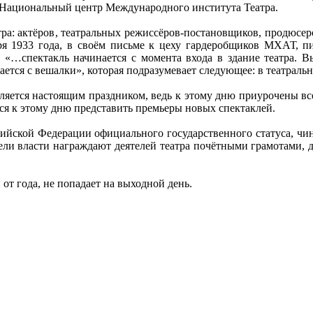
й Национальный центр Международного института Театра.
ра: актёров, театральных режиссёров-постановщиков, продюсер
ря 1933 года, в своём письме к цеху гардеробщиков МХАТ, пи
: «…спектакль начинается с момента входа в здание театра. В
ется с вешалки», которая подразумевает следующее: в театраль
является настоящим праздником, ведь к этому дню приурочены в
ся к этому дню представить премьеры новых спектаклей.
ссийской Федерации официального государственного статуса, ч
тели власти награждают деятелей театра почётными грамотами
 от года, не попадает на выходной день.