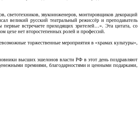
ов, светотехников, звукоинженеров, монтировщиков декораций
сал великий русский театральный режиссёр и преподаватель
ы первые встречаете приходящих зрителей…». Эта цитата, со
ном цехе нет второстепенных ролей и профессий.
севозможные торжественные мероприятия в «храмах культуры»,
иновники высших эшелонов власти РФ в этот день поздравляют
, денежными премиями, благодарностями и ценными подарками,