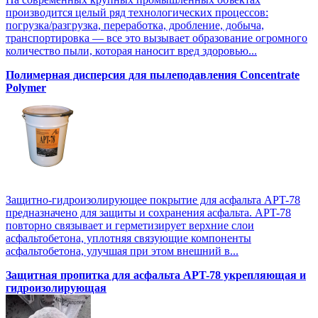
производится целый ряд технологических процессов:
погрузка/разгрузка, переработка, дробление, добыча,
транспортировка — все это вызывает образование огромного
количество пыли, которая наносит вред здоровью...
Полимерная дисперсия для пылеподавления Concentrate
Polymer
Защитно-гидроизолирующее покрытие для асфальта APT-78
предназначено для защиты и сохранения асфальта. APT-78
повторно связывает и герметизирует верхние слои
асфальтобетона, уплотняя связующие компоненты
асфальтобетона, улучшая при этом внешний в...
Защитная пропитка для асфальта APT-78 укрепляющая и
гидроизолирующая