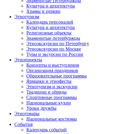
Знаменитые Петербуржцы
Культура и архитектура
Храмы и церкви
Этнотуризм
Календарь персоналий
Культура и архитектура
Религиозные объекты
Знаменитые петербуржцы
Этноэкскурсии по Петербургу
Этноэкскурсии по Москве
Туры и эксурсии по России
Этнопроекты
Концерты и выступления
Организация праздников
Образовательные программы
Ярмарки и этнофесты
Этнотуризм и экскурсии
Традиции и обряды
Спортивные программы
Национальные кухни
Уроки дружбы
Этнотовары
Национальные костюмы
События
Календарь событий