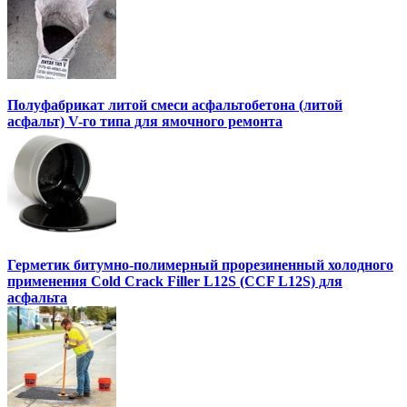
Полуфабрикат литой смеси асфальтобетона (литой
асфальт) V-го типа для ямочного ремонта
Герметик битумно-полимерный прорезиненный холодного
применения Cold Crack Filler L12S (ССF L12S) для
асфальта