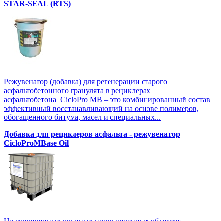
STAR-SEAL (RTS)
Режувенатор (добавка) для регенерации старого
асфальтобетонного гранулята в рециклерах
асфальтобетона CicloPro MB – это комбинированный состав
эффективный восстанавливающий на основе полимеров,
обогащенного битума, масел и специальных...
Добавка для рециклеров асфальта - режувенатор
CicloProMBase Oil
На современных крупных промышленных объектах