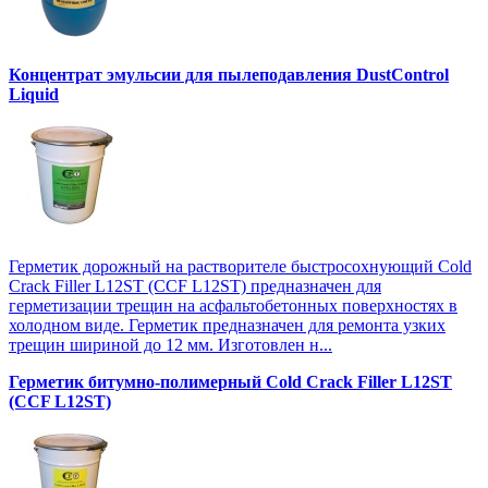
Концентрат эмульсии для пылеподавления DustControl
Liquid
Герметик дорожный на растворителе быстросохнующий Cold
Crack Filler L12SТ (CCF L12SТ) предназначен для
герметизации трещин на асфальтобетонных поверхностях в
холодном виде. Герметик предназначен для ремонта узких
трещин шириной до 12 мм. Изготовлен н...
Герметик битумно-полимерный Cold Crack Filler L12SТ
(CCF L12SТ)