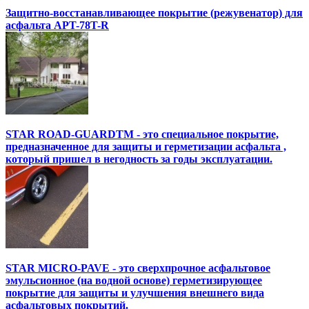
Защитно-восстанавливающее покрытие (режувенатор) для
асфальта APT-78T-R
STAR ROAD-GUARDTM - это специальное покрытие,
предназначенное для защиты и герметизации асфальта ,
который пришел в негодность за годы эксплуатации.
STAR MICRO-PAVE - это сверхпрочное асфальтовое
эмульсионное (на водной основе) герметизирующее
покрытие для защиты и улучшения внешнего вида
асфальтовых покрытий.