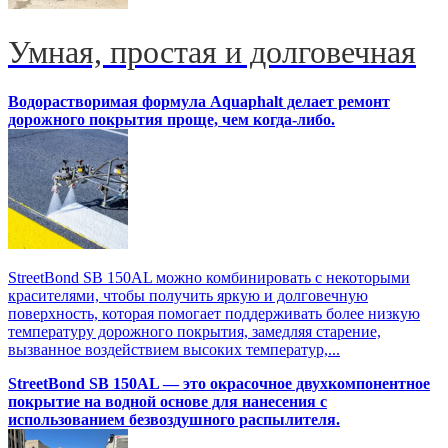
Умная, простая и долговечная
Водорастворимая формула Aquaphalt делает ремонт
дорожного покрытия проще, чем когда-либо.
StreetBond SB 150AL можно комбинировать с некоторыми
красителями, чтобы получить яркую и долговечную
поверхность, которая помогает поддерживать более низкую
температуру дорожного покрытия, замедляя старение,
вызванное воздействием высоких температур,...
StreetBond SB 150AL — это окрасочное двухкомпонентное
покрытие на водной основе для нанесения с
использованием безвоздушного распылителя.