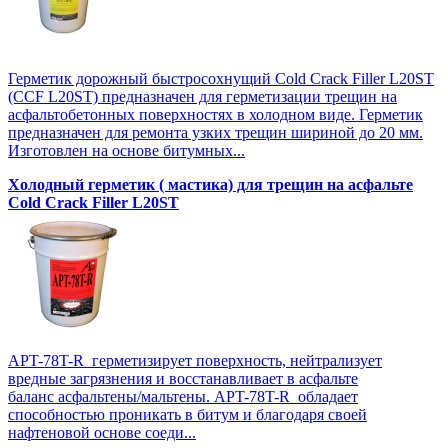
Герметик дорожный быстросохнущий Cold Crack Filler L20SТ
(CCF L20SТ) предназначен для герметизации трещин на
асфальтобетонных поверхностях в холодном виде. Герметик
предназначен для ремонта узких трещин шириной до 20 мм.
Изготовлен на основе битумных...
Холодный герметик ( мастика) для трещин на асфальте
Cold Crack Filler L20SТ
APT-78T-R герметизирует поверхность, нейтрализует
вредные загрязнения и восстанавливает в асфальте
баланс асфальтены/мальтены. APT-78T-R обладает
способностью проникать в битум и благодаря своей
нафтеновой основе соеди...