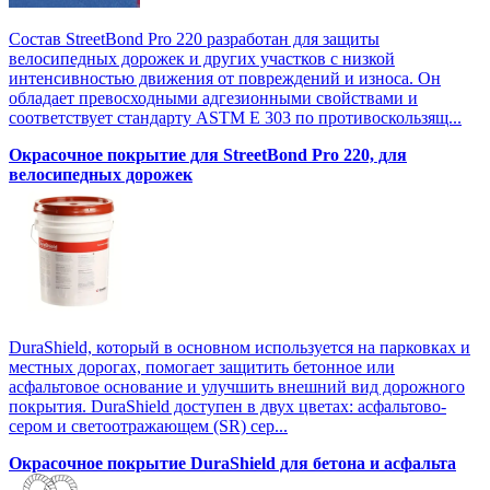
Состав StreetBond Pro 220 разработан для защиты
велосипедных дорожек и других участков с низкой
интенсивностью движения от повреждений и износа. Он
обладает превосходными адгезионными свойствами и
соответствует стандарту ASTM E 303 по противоскользящ...
Окрасочное покрытие для StreetBond Pro 220, для
велосипедных дорожек
DuraShield, который в основном используется на парковках и
местных дорогах, помогает защитить бетонное или
асфальтовое основание и улучшить внешний вид дорожного
покрытия. DuraShield доступен в двух цветах: асфальтово-
сером и светоотражающем (SR) сер...
Окрасочное покрытие DuraShield для бетона и асфальта