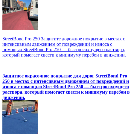
StreetBond Pro 250 Защитите дорожное покрытие в местах с
интенсивным движением от повреждений и износа с
помощью StreetBond Pro 250 — быстросохнущего раствора,
который помогает свести к минимуму перебои в движении.
Защитное окрасочное покрытие для дорог StreetBond Pro
250 в местах с интенсивным движением от повреждений и
износа с помощью StreetBond Pro 250 — быстросохнущего
раствора, который помогает свести к минимуму перебои в
движении.