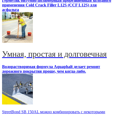
Герметик битумно-полимерный прорезиненный холодного
применения Cold Crack Filler L12S (ССF L12S) для
асфальта
Умная, простая и долговечная
Водорастворимая формула Aquaphalt делает ремонт
дорожного покрытия проще, чем когда-либо.
StreetBond SB 150AL можно комбинировать с некоторыми