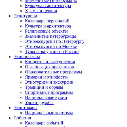
Знаменитые Петербуржцы
Культура и архитектура
Храмы и церкви
Этнотуризм
Календарь персоналий
Культура и архитектура
Религиозные объекты
Знаменитые петербуржцы
Этноэкскурсии по Петербургу
Этноэкскурсии по Москве
Туры и эксурсии по России
Этнопроекты
Концерты и выступления
Организация праздников
Образовательные программы
Ярмарки и этнофесты
Этнотуризм и экскурсии
Традиции и обряды
Спортивные программы
Национальные кухни
Уроки дружбы
Этнотовары
Национальные костюмы
События
Календарь событий