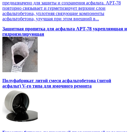
предназначено для защиты и сохранения асфальта. APT-78
повторно связывает и герметизирует верхние слои
асфальтобетона, уплотняя связующие компоненты
асфальтобетона, улучшая при этом внешний в...
Защитная пропитка для асфальта APT-78 укрепляющая и
гидроизолирующая
Полуфабрикат литой смеси асфальтобетона (литой
асфальт) V-го типа для ямочного ремонта