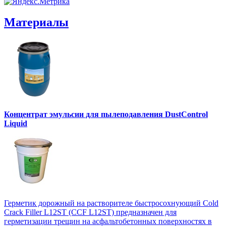
Материалы
Концентрат эмульсии для пылеподавления DustControl
Liquid
Герметик дорожный на растворителе быстросохнующий Cold
Crack Filler L12SТ (CCF L12SТ) предназначен для
герметизации трещин на асфальтобетонных поверхностях в