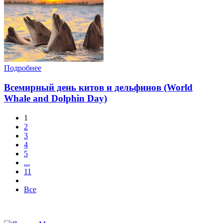
Подробнее
Всемирный день китов и дельфинов (World
Whale and Dolphin Day)
1
2
3
4
5
...
11
Все