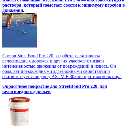
раствора, который помогает свести к минимуму перебои в
движении.
Состав StreetBond Pro 220 разработан для защиты
велосипедных дорожек и других участков с низкой
интенсивностью движения от повреждений и износа. Он
обладает превосходными адгезионными свойствами и
соответствует стандарту ASTM E 303 по противоскользящ...
Окрасочное покрытие для StreetBond Pro 220, для
велосипедных дорожек