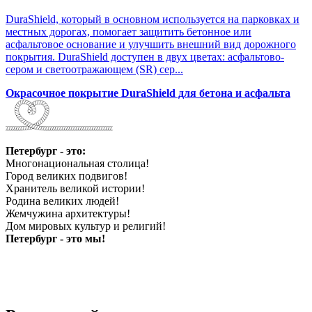
DuraShield, который в основном используется на парковках и
местных дорогах, помогает защитить бетонное или
асфальтовое основание и улучшить внешний вид дорожного
покрытия. DuraShield доступен в двух цветах: асфальтово-
сером и светоотражающем (SR) сер...
Окрасочное покрытие DuraShield для бетона и асфальта
Петербург - это:
Многонациональная столица!
Город великих подвигов!
Хранитель великой истории!
Родина великих людей!
Жемчужина архитектуры!
Дом мировых культур и религий!
Петербург - это мы!