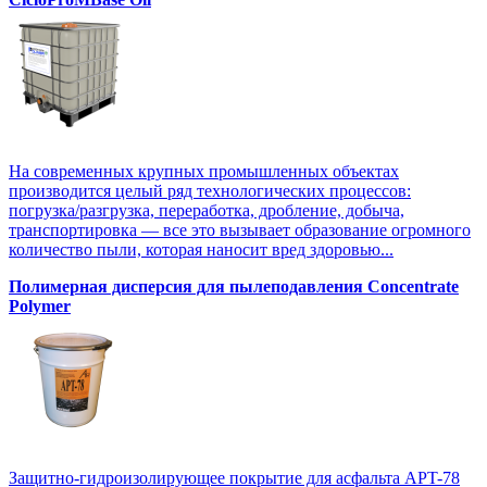
На современных крупных промышленных объектах
производится целый ряд технологических процессов:
погрузка/разгрузка, переработка, дробление, добыча,
транспортировка — все это вызывает образование огромного
количество пыли, которая наносит вред здоровью...
Полимерная дисперсия для пылеподавления Concentrate
Polymer
Защитно-гидроизолирующее покрытие для асфальта APT-78