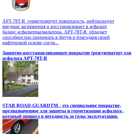
APT-78T-R герметизирует поверхность, нейтрализует
вредные загрязнения и восстанавливает в асфальте
баланс асфальтены/мальтены. APT-78T-R обладает
способностью проникать в битум и благодаря своей
нафтеновой основе соеди...
Защитно-восстанавливающее покрытие (режувенатор) для
асфальта APT-78T-R
STAR ROAD-GUARDTM - это специальное покрытие,
предназначенное для защиты и герметизации асфальта ,
который пришел в негодность за годы эксплуатации.