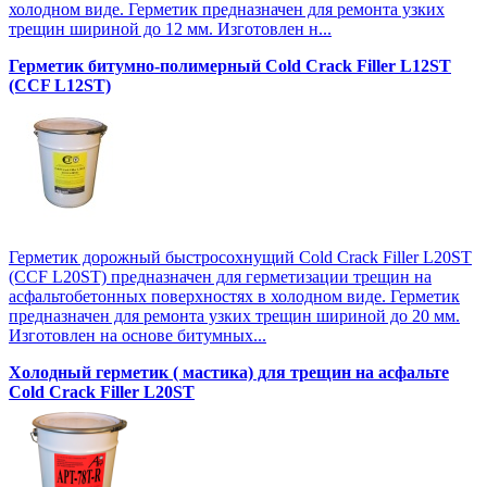
холодном виде. Герметик предназначен для ремонта узких
трещин шириной до 12 мм. Изготовлен н...
Герметик битумно-полимерный Cold Crack Filler L12SТ
(CCF L12SТ)
Герметик дорожный быстросохнущий Cold Crack Filler L20SТ
(CCF L20SТ) предназначен для герметизации трещин на
асфальтобетонных поверхностях в холодном виде. Герметик
предназначен для ремонта узких трещин шириной до 20 мм.
Изготовлен на основе битумных...
Холодный герметик ( мастика) для трещин на асфальте
Cold Crack Filler L20SТ