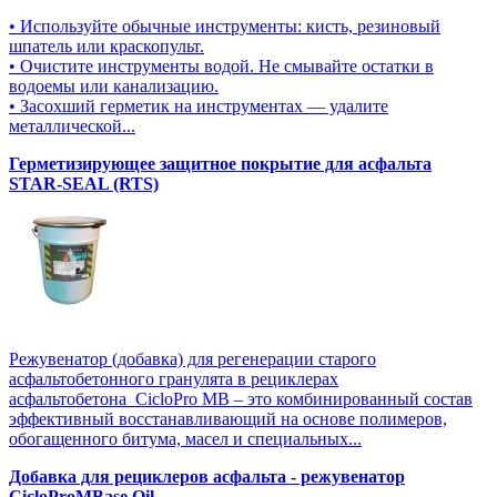
• Используйте обычные инструменты: кисть, резиновый
шпатель или краскопульт.
• Очистите инструменты водой. Не смывайте остатки в
водоемы или канализацию.
• Засохший герметик на инструментах — удалите
металлической...
Герметизирующее защитное покрытие для асфальта
STAR-SEAL (RTS)
Режувенатор (добавка) для регенерации старого
асфальтобетонного гранулята в рециклерах
асфальтобетона CicloPro MB – это комбинированный состав
эффективный восстанавливающий на основе полимеров,
обогащенного битума, масел и специальных...
Добавка для рециклеров асфальта - режувенатор
CicloProMBase Oil