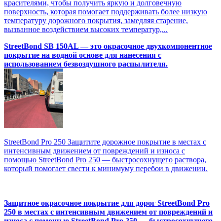
красителями, чтобы получить яркую и долговечную
поверхность, которая помогает поддерживать более низкую
температуру дорожного покрытия, замедляя старение,
вызванное воздействием высоких температур,...
StreetBond SB 150AL — это окрасочное двухкомпонентное
покрытие на водной основе для нанесения с
использованием безвоздушного распылителя.
StreetBond Pro 250 Защитите дорожное покрытие в местах с
интенсивным движением от повреждений и износа с
помощью StreetBond Pro 250 — быстросохнущего раствора,
который помогает свести к минимуму перебои в движении.
Защитное окрасочное покрытие для дорог StreetBond Pro
250 в местах с интенсивным движением от повреждений и
износа с помощью StreetBond Pro 250 — быстросохнущего