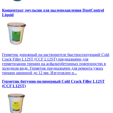
Концентрат эмульсии для пылеподавления DustControl
Liquid
Герметик дорожный на растворителе быстросохнующий Cold
Crack Filler L12SТ (CCF L12SТ) предназначен для
герметизации трещин на асфальтобетонных поверхностях в
холодном виде. Герметик предназначен для ремонта узких
трещин шириной до 12 мм. Изготовлен н...
Герметик битумно-полимерный Cold Crack Filler L12SТ
(CCF L12SТ)