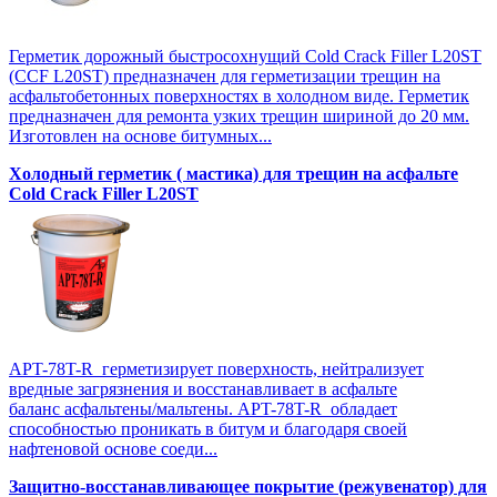
Герметик дорожный быстросохнущий Cold Crack Filler L20SТ
(CCF L20SТ) предназначен для герметизации трещин на
асфальтобетонных поверхностях в холодном виде. Герметик
предназначен для ремонта узких трещин шириной до 20 мм.
Изготовлен на основе битумных...
Холодный герметик ( мастика) для трещин на асфальте
Cold Crack Filler L20SТ
APT-78T-R герметизирует поверхность, нейтрализует
вредные загрязнения и восстанавливает в асфальте
баланс асфальтены/мальтены. APT-78T-R обладает
способностью проникать в битум и благодаря своей
нафтеновой основе соеди...
Защитно-восстанавливающее покрытие (режувенатор) для