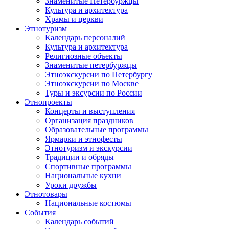
Знаменитые Петербуржцы
Культура и архитектура
Храмы и церкви
Этнотуризм
Календарь персоналий
Культура и архитектура
Религиозные объекты
Знаменитые петербуржцы
Этноэкскурсии по Петербургу
Этноэкскурсии по Москве
Туры и эксурсии по России
Этнопроекты
Концерты и выступления
Организация праздников
Образовательные программы
Ярмарки и этнофесты
Этнотуризм и экскурсии
Традиции и обряды
Спортивные программы
Национальные кухни
Уроки дружбы
Этнотовары
Национальные костюмы
События
Календарь событий