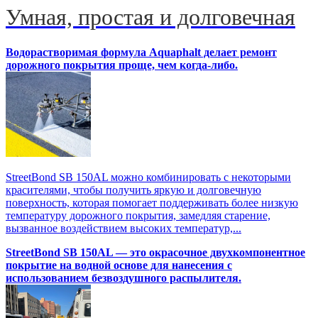
Умная, простая и долговечная
Водорастворимая формула Aquaphalt делает ремонт
дорожного покрытия проще, чем когда-либо.
StreetBond SB 150AL можно комбинировать с некоторыми
красителями, чтобы получить яркую и долговечную
поверхность, которая помогает поддерживать более низкую
температуру дорожного покрытия, замедляя старение,
вызванное воздействием высоких температур,...
StreetBond SB 150AL — это окрасочное двухкомпонентное
покрытие на водной основе для нанесения с
использованием безвоздушного распылителя.