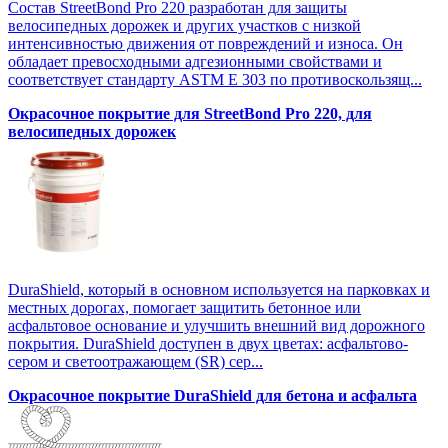
Состав StreetBond Pro 220 разработан для защиты
велосипедных дорожек и других участков с низкой
интенсивностью движения от повреждений и износа. Он
обладает превосходными адгезионными свойствами и
соответствует стандарту ASTM E 303 по противоскользящ...
Окрасочное покрытие для StreetBond Pro 220, для
велосипедных дорожек
DuraShield, который в основном используется на парковках и
местных дорогах, помогает защитить бетонное или
асфальтовое основание и улучшить внешний вид дорожного
покрытия. DuraShield доступен в двух цветах: асфальтово-
сером и светоотражающем (SR) сер...
Окрасочное покрытие DuraShield для бетона и асфальта