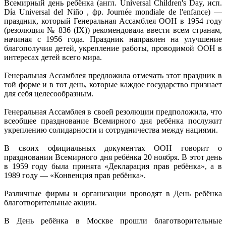
Всеми́рный день ребёнка (англ. Universal Children's Day, исп.
Día Universal del Niño , фр. Journée mondiale de l'enfance) —
праздник, который Генеральная Ассамблея ООН в 1954 году
(резолюция № 836 (IX)) рекомендовала ввести всем странам,
начиная с 1956 года. Праздник направлен на улучшение
благополучия детей, укрепление работы, проводимой ООН в
интересах детей всего мира.
Генеральная Ассамблея предложила отмечать этот праздник в
той форме и в тот день, которые каждое государство признает
для себя целесообразным.
Генеральная Ассамблея в своей резолюции предположила, что
всеобщее празднование Всемирного дня ребёнка послужит
укреплению солидарности и сотрудничества между нациями.
В своих официальных документах ООН говорит о
праздновании Всемирного дня ребёнка 20 ноября. В этот день
в 1959 году была принята «Декларация прав ребёнка», а в
1989 году — «Конвенция прав ребёнка».
Различные фирмы и организации проводят в День ребёнка
благотворительные акции.
В День ребёнка в Москве прошли благотворительные