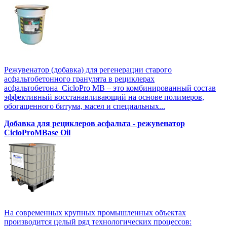
Режувенатор (добавка) для регенерации старого
асфальтобетонного гранулята в рециклерах
асфальтобетона CicloPro MB – это комбинированный состав
эффективный восстанавливающий на основе полимеров,
обогащенного битума, масел и специальных...
Добавка для рециклеров асфальта - режувенатор
CicloProMBase Oil
На современных крупных промышленных объектах
производится целый ряд технологических процессов: