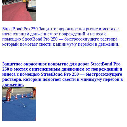
StreetBond Pro 250 Защитите дорожное покрытие в местах с
интенсивным движением от повреждений и износа с
помощью StreetBond Pro 250 — быстросохнущего раствора,
который помогает свести к минимуму перебои в движении.
Защитное окрасочное покрытие для дорог StreetBond Pro
250 в местах с интенсивным движением от повреждений и
износа с помощью StreetBond Pro 250 — быстросохнущего
раствора, который помогает свести к минимуму перебои в
движении.