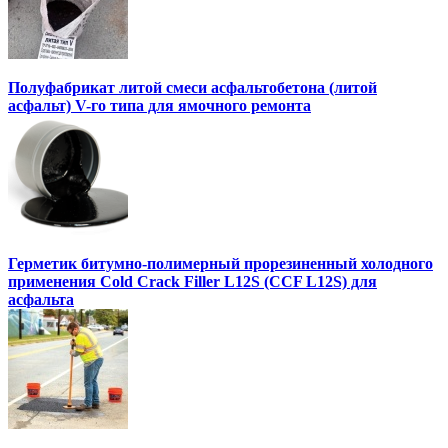
Полуфабрикат литой смеси асфальтобетона (литой
асфальт) V-го типа для ямочного ремонта
Герметик битумно-полимерный прорезиненный холодного
применения Cold Crack Filler L12S (ССF L12S) для
асфальта