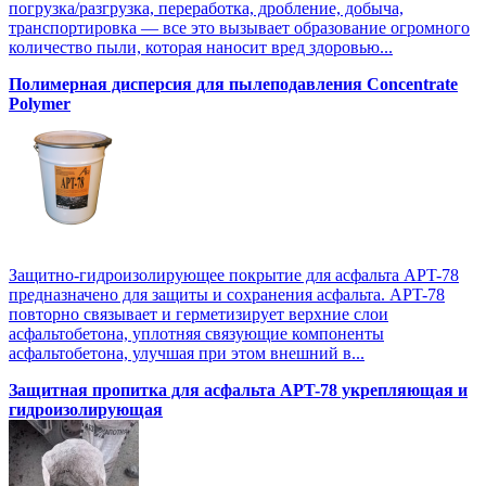
погрузка/разгрузка, переработка, дробление, добыча,
транспортировка — все это вызывает образование огромного
количество пыли, которая наносит вред здоровью...
Полимерная дисперсия для пылеподавления Concentrate
Polymer
Защитно-гидроизолирующее покрытие для асфальта APT-78
предназначено для защиты и сохранения асфальта. APT-78
повторно связывает и герметизирует верхние слои
асфальтобетона, уплотняя связующие компоненты
асфальтобетона, улучшая при этом внешний в...
Защитная пропитка для асфальта APT-78 укрепляющая и
гидроизолирующая