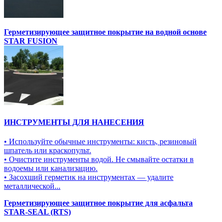
Герметизирующее защитное покрытие на водной основе
STAR FUSION
ИНСТРУМЕНТЫ ДЛЯ НАНЕСЕНИЯ
• Используйте обычные инструменты: кисть, резиновый
шпатель или краскопульт.
• Очистите инструменты водой. Не смывайте остатки в
водоемы или канализацию.
• Засохший герметик на инструментах — удалите
металлической...
Герметизирующее защитное покрытие для асфальта
STAR-SEAL (RTS)