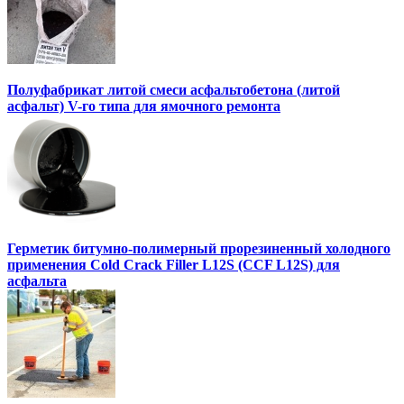
Полуфабрикат литой смеси асфальтобетона (литой
асфальт) V-го типа для ямочного ремонта
Герметик битумно-полимерный прорезиненный холодного
применения Cold Crack Filler L12S (ССF L12S) для
асфальта