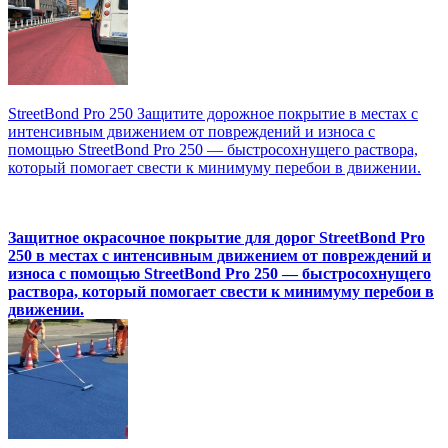
StreetBond Pro 250 Защитите дорожное покрытие в местах с
интенсивным движением от повреждений и износа с
помощью StreetBond Pro 250 — быстросохнущего раствора,
который помогает свести к минимуму перебои в движении.
Защитное окрасочное покрытие для дорог StreetBond Pro
250 в местах с интенсивным движением от повреждений и
износа с помощью StreetBond Pro 250 — быстросохнущего
раствора, который помогает свести к минимуму перебои в
движении.