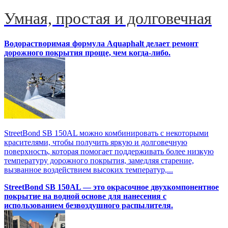
Умная, простая и долговечная
Водорастворимая формула Aquaphalt делает ремонт
дорожного покрытия проще, чем когда-либо.
StreetBond SB 150AL можно комбинировать с некоторыми
красителями, чтобы получить яркую и долговечную
поверхность, которая помогает поддерживать более низкую
температуру дорожного покрытия, замедляя старение,
вызванное воздействием высоких температур,...
StreetBond SB 150AL — это окрасочное двухкомпонентное
покрытие на водной основе для нанесения с
использованием безвоздушного распылителя.