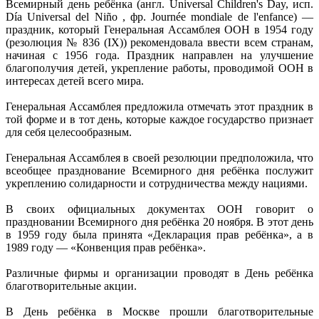
Всеми́рный день ребёнка (англ. Universal Children's Day, исп.
Día Universal del Niño , фр. Journée mondiale de l'enfance) —
праздник, который Генеральная Ассамблея ООН в 1954 году
(резолюция № 836 (IX)) рекомендовала ввести всем странам,
начиная с 1956 года. Праздник направлен на улучшение
благополучия детей, укрепление работы, проводимой ООН в
интересах детей всего мира.
Генеральная Ассамблея предложила отмечать этот праздник в
той форме и в тот день, которые каждое государство признает
для себя целесообразным.
Генеральная Ассамблея в своей резолюции предположила, что
всеобщее празднование Всемирного дня ребёнка послужит
укреплению солидарности и сотрудничества между нациями.
В своих официальных документах ООН говорит о
праздновании Всемирного дня ребёнка 20 ноября. В этот день
в 1959 году была принята «Декларация прав ребёнка», а в
1989 году — «Конвенция прав ребёнка».
Различные фирмы и организации проводят в День ребёнка
благотворительные акции.
В День ребёнка в Москве прошли благотворительные