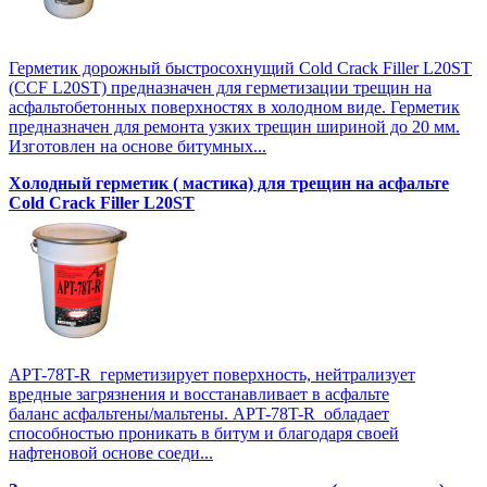
Герметик дорожный быстросохнущий Cold Crack Filler L20SТ
(CCF L20SТ) предназначен для герметизации трещин на
асфальтобетонных поверхностях в холодном виде. Герметик
предназначен для ремонта узких трещин шириной до 20 мм.
Изготовлен на основе битумных...
Холодный герметик ( мастика) для трещин на асфальте
Cold Crack Filler L20SТ
APT-78T-R герметизирует поверхность, нейтрализует
вредные загрязнения и восстанавливает в асфальте
баланс асфальтены/мальтены. APT-78T-R обладает
способностью проникать в битум и благодаря своей
нафтеновой основе соеди...