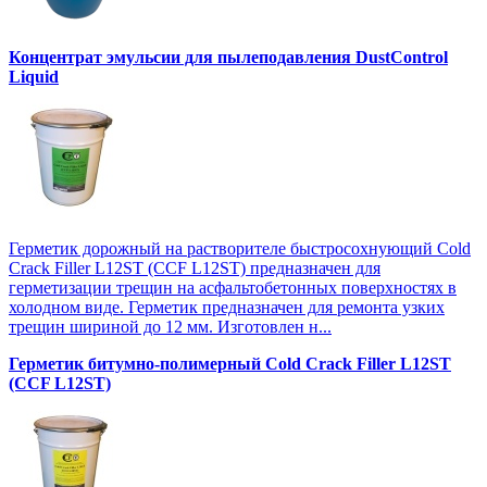
Концентрат эмульсии для пылеподавления DustControl
Liquid
Герметик дорожный на растворителе быстросохнующий Cold
Crack Filler L12SТ (CCF L12SТ) предназначен для
герметизации трещин на асфальтобетонных поверхностях в
холодном виде. Герметик предназначен для ремонта узких
трещин шириной до 12 мм. Изготовлен н...
Герметик битумно-полимерный Cold Crack Filler L12SТ
(CCF L12SТ)