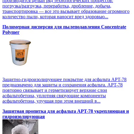
производится целый ряд технологических процессов:
погрузка/разгрузка, переработка, дробление, добыча,
транспортировка — все это вызывает образование огромного
количество пыли, которая наносит вред здоровью...
Полимерная дисперсия для пылеподавления Concentrate
Polymer
Защитно-гидроизолирующее покрытие для асфальта APT-78
предназначено для защиты и сохранения асфальта. APT-78
повторно связывает и герметизирует верхние слои
асфальтобетона, уплотняя связующие компоненты
асфальтобетона, улучшая при этом внешний в...
Защитная пропитка для асфальта APT-78 укрепляющая и
гидроизолирующая