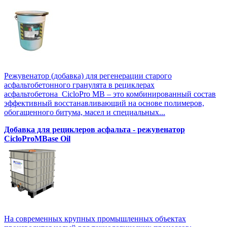
Режувенатор (добавка) для регенерации старого
асфальтобетонного гранулята в рециклерах
асфальтобетона CicloPro MB – это комбинированный состав
эффективный восстанавливающий на основе полимеров,
обогащенного битума, масел и специальных...
Добавка для рециклеров асфальта - режувенатор
CicloProMBase Oil
На современных крупных промышленных объектах