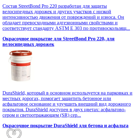
Состав StreetBond Pro 220 разработан для защиты
велосипедных дорожек и других участков с низкой
интенсивностью движения от повреждений и износа. Он
обладает превосходными адгезионными свойствами и
соответствует стандарту ASTM E 303 по противоскользящ...
Окрасочное покрытие для StreetBond Pro 220, для
велосипедных дорожек
DuraShield, который в основном используется на парковках и
местных дорогах, помогает защитить бетонное или
асфальтовое основание и улучшить внешний вид дорожного
покрытия. DuraShield доступен в двух цветах: асфальтово-
сером и светоотражающем (SR) сер...
Окрасочное покрытие DuraShield для бетона и асфальта