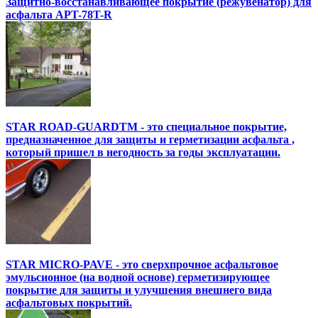
Защитно-восстанавливающее покрытие (режувенатор) для
асфальта APT-78T-R
STAR ROAD-GUARDTM - это специальное покрытие,
предназначенное для защиты и герметизации асфальта ,
который пришел в негодность за годы эксплуатации.
STAR MICRO-PAVE - это сверхпрочное асфальтовое
эмульсионное (на водной основе) герметизирующее
покрытие для защиты и улучшения внешнего вида
асфальтовых покрытий.