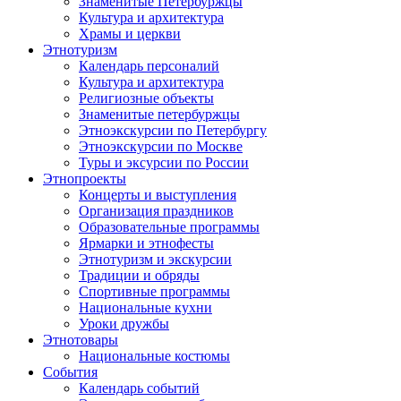
Знаменитые Петербуржцы
Культура и архитектура
Храмы и церкви
Этнотуризм
Календарь персоналий
Культура и архитектура
Религиозные объекты
Знаменитые петербуржцы
Этноэкскурсии по Петербургу
Этноэкскурсии по Москве
Туры и эксурсии по России
Этнопроекты
Концерты и выступления
Организация праздников
Образовательные программы
Ярмарки и этнофесты
Этнотуризм и экскурсии
Традиции и обряды
Спортивные программы
Национальные кухни
Уроки дружбы
Этнотовары
Национальные костюмы
События
Календарь событий